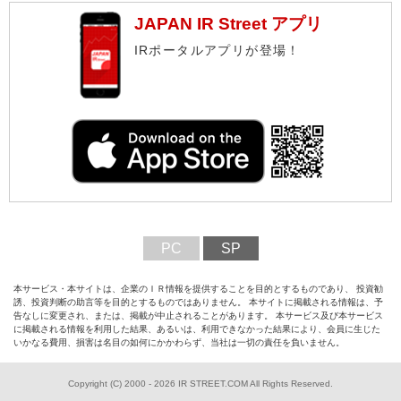
JAPAN IR Street アプリ
IRポータルアプリが登場！
PC
SP
本サービス・本サイトは、企業のＩＲ情報を提供することを目的とするものであり、 投資勧
誘、投資判断の助言等を目的とするものではありません。 本サイトに掲載される情報は、予
告なしに変更され、または、掲載が中止されることがあります。 本サービス及び本サービス
に掲載される情報を利用した結果、あるいは、利用できなかった結果により、会員に生じた
いかなる費用、損害は名目の如何にかかわらず、当社は一切の責任を負いません。
Copyright (C) 2000 - 2026 IR STREET.COM All Rights Reserved.