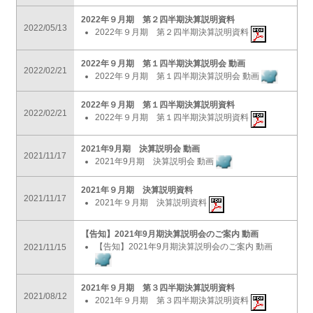
2022年９月期 第２四半期決算説明資料
2022/05/13
2022年９月期 第２四半期決算説明資料
2022年９月期 第１四半期決算説明会 動画
2022/02/21
2022年９月期 第１四半期決算説明会 動画
2022年９月期 第１四半期決算説明資料
2022/02/21
2022年９月期 第１四半期決算説明資料
2021年9月期 決算説明会 動画
2021/11/17
2021年9月期 決算説明会 動画
2021年９月期 決算説明資料
2021/11/17
2021年９月期 決算説明資料
【告知】2021年9月期決算説明会のご案内 動画
【告知】2021年9月期決算説明会のご案内 動画
2021/11/15
2021年９月期 第３四半期決算説明資料
2021/08/12
2021年９月期 第３四半期決算説明資料