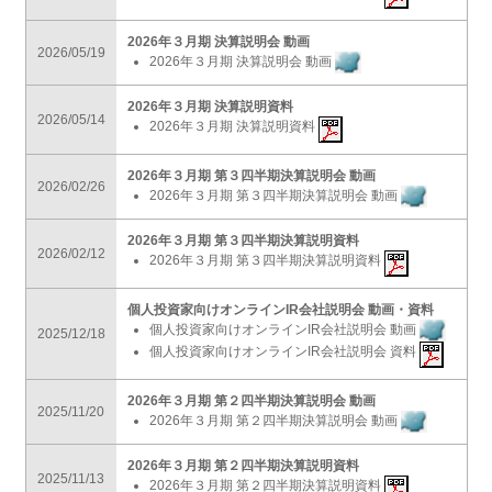
2026年３月期 決算説明会 動画
2026/05/19
2026年３月期 決算説明会 動画
2026年３月期 決算説明資料
2026/05/14
2026年３月期 決算説明資料
2026年３月期 第３四半期決算説明会 動画
2026/02/26
2026年３月期 第３四半期決算説明会 動画
2026年３月期 第３四半期決算説明資料
2026/02/12
2026年３月期 第３四半期決算説明資料
個人投資家向けオンラインIR会社説明会 動画・資料
個人投資家向けオンラインIR会社説明会 動画
2025/12/18
個人投資家向けオンラインIR会社説明会 資料
2026年３月期 第２四半期決算説明会 動画
2025/11/20
2026年３月期 第２四半期決算説明会 動画
2026年３月期 第２四半期決算説明資料
2025/11/13
2026年３月期 第２四半期決算説明資料