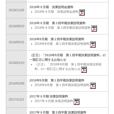
2018年９月期 決算説明会資料
2018/11/28
2018年９月期 決算説明会資料
2018年９月期 第３四半期決算説明資料
2018/08/10
2018年９月期 第３四半期決算説明資料
2018年9月期 第２四半期決算説明資料
2018/05/31
2018年9月期 第２四半期決算説明資料
（訂正）「2018年9月期 第１四半期決算説明資料」の
一部訂正に関するお知らせ
2018/02/13
（訂正）「2018年9月期 第１四半期決算説明資
料」の一部訂正に関するお知らせ
2018年9月期 第１四半期決算説明資料
2018/02/06
2018年9月期 第１四半期決算説明資料
2017年９月期 決算説明資料
2017/11/22
2017年９月期 決算説明資料
2017年９月期 第３四半期 決算説明資料