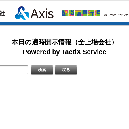
新株予約権（行使価額修正条項付）の大量行使に関するお知らせ
掲載開始日：8/3
式の処分の払込完了に関するお知らせ
カバー（5253：グロース）
日本基準〕(連結)
本日の適時開示情報（全上場会社）
明資料
掲載開始日：7/1
ゴルフ・ドゥ（3032：ネクスト）
Powered by TactiX Service
信〔日本基準〕（連結）
すぐ登録
修正に関するお知らせ
掲載開始日：5/21
梅の花グループ（7604：スタンダード）
対前年同月比及び店舗数推移に関するお知らせ
信〔ＩＦＲＳ〕（連結）
）決算説明資料
すぐ登録
期）決算短信〔ＩＦＲＳ〕（連結）