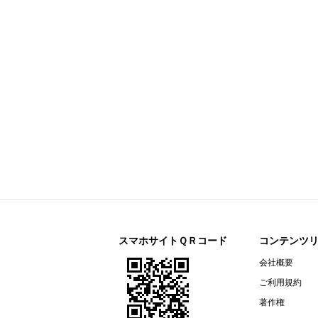
日本マクドナルドホールディングス(2702
月次IRニュース
大成温調(1904)
今すぐ登録
2027年３月期 第１四半期決算短
スペース(9622)
今すぐ登録
2026年12月期 第2四半期（中間期
ポーラ・オルビスホールディングス(4927
First Half of Fiscal 2026 Supplement
2026年12月期 第２四半期（中間
Summary of Financial Results For t
2026年12月期 第２四半期（中
アドソル日進(3837)
今すぐ登録
2027年３月期 第１四半期決算説
スマホサイトＱＲコード
コンテンツ
2027年３月期 第１四半期決算短
会社概要
ＣＬホールディングス(4286)
今すぐ登録
ご利用規約
2026年12月期第2四半期（中間
著作権
ナレルグループ(9163)
今すぐ登録