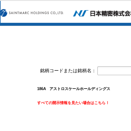
今すぐ登録
第三者割当により発行された第７回
サンコーテクノ(3435)
今すぐ登録
譲渡制限付株式報酬としての自己株
2027年３月期第１四半期決算短信〔
バッファロー(6676)
今すぐ登録
2027年３月期 第１四半期決算説
2027年３月期 第１四半期決算短
セプテーニ・ホールディングス(4293)
今
2026年12月期通期連結業績予想の
銘柄コードまたは銘柄名：
ワッツ(2735)
今すぐ登録
2026年８月期７月度 月次売上高
186A アストロスケールホールディングス
ソフトバンクグループ(9984)
今すぐ登録
2027年３月期 第１四半期決算短
すべての開示情報を見たい場合はこちら！
スペース(9622)
今すぐ登録
2026年12月期 第2四半期（中間期
セプテーニ・ホールディングス(4293)
今
2026年12月期 第２四半期（中間