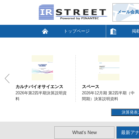
メール会員
トップページ
掲
カルナバイオサイエンス
スペース
明
2026年第2四半期決算説明資
2026年12月期 第2四半期（中
料
間期）決算説明資料
決算発表
What's New
最新ア