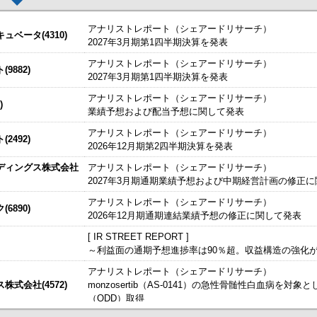
アナリストレポート（シェアードリサーチ）
ベータ(4310)
2027年3月期第1四半期決算を発表
アナリストレポート（シェアードリサーチ）
した。
今すぐ登録
9882)
2027年3月期第1四半期決算を発表
株予約権）の発行内容の確定に関するお知らせ
始いたしました。
今すぐ登録
アナリストレポート（シェアードリサーチ）
)
業績予想および配当予想に関して発表
たしました。
結）
今すぐ登録
IRセミナーやオンラインIRセミナーの内容を動画にてご覧いた
アナリストレポート（シェアードリサーチ）
始いたしました。
2492)
今すぐ登録
2026年12月期第2四半期決算を発表
～
ディングス株式会社
アナリストレポート（シェアードリサーチ）
るお知らせ
、こちらよりご確認ください。
海外IRサービス」提供開始！
～海外機関投資家とのWEBスモールミー
2027年3月期通期業績予想および中期経営計画の修正
信〔日本基準〕（連結）
ルＩＲのご提案
アナリストレポート（シェアードリサーチ）
6890)
2026年12月期通期連結業績予想の修正に関して発表
経・東証ＩＲフェア2026」に出展いたします
[ IR STREET REPORT ]
～利益面の通期予想進捗率は90％超。収益構造の強化
するお知らせ
アナリストレポート（シェアードリサーチ）
）決算短信〔日本基準〕(連結)
式会社(4572)
monzosertib（AS-0141）の急性骨髄性白血病を対
（ODD）取得
掲載開始日：8/3
日本テクノ・ラボ（3849：アンビシャス）