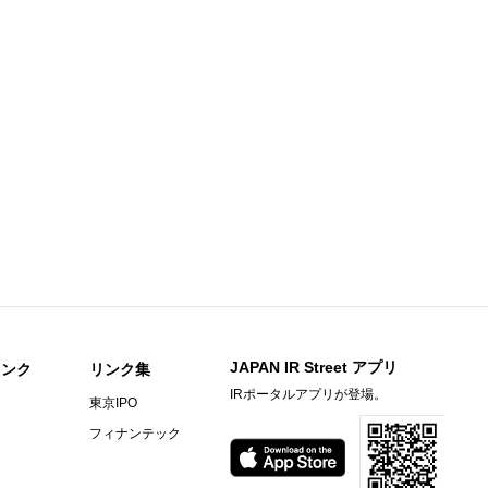
)
今すぐ登録
信〔日本基準〕（連結）
）決算短信[日本基準]（連結）
)
今すぐ登録
ary Material
期）決算補足資料
he First Half of Fiscal Year Ended December 31, 2026
間期）決算短信〔日本基準〕（連結）
明資料
JAPAN IR Street アプリ
リンク
リンク集
信〔日本基準〕（連結）
IRポータルアプリが登場。
東京IPO
フィナンテック
期）決算短信〔ＩＦＲＳ〕（連結）