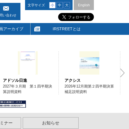
文字サイズ
小
中
大
English
問い合わせ
画アーカイブ
IRSTREETとは
アドソル日進
アクシス
2027年３月期 第１四半期決
2026年12月期第２四半期決算
算説明資料
補足説明資料
ミナー
お知らせ