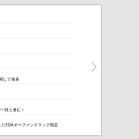
だけます。
ティングをアレンジします！～
に関して発表
が一段と進む～
象としたFDAオーファンドラッグ指定