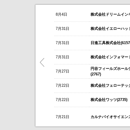
お知らせ
8月4日
株式会社ドリームインキュ
2026/08/06
NEW
アドソル日進(3837)
今すぐ登録
8/3
カバー(5253)の掲載を開始いたしま
7月31日
株式会社イエローハット(
株式報酬型ストックオプション（新
8/3
日本テクノ・ラボ(3849)の掲載を開
ゼロ(9028)
今すぐ登録
7月31日
日進工具株式会社(6157
7/1
ゴルフ・ドゥ(3032)の掲載を開始い
2026年6月期 決算短信[IFRS]（連
これまで開催した、個人投資家向け
2026年6月期 決算補足説明資料
5/21
梅の花グループ(7604)の掲載を開
7月31日
株式会社インフォマート(
リーダー電子(6867)
今すぐ登録
～ 戦略的グローバルＩＲのご案内 
円谷フィールズホール
営業外収益（為替差益）計上に関す
7月27日
今後のスケジュールにつきましては
【ニュースリリース】「WEB
(2767)
2027年３月期 第１四半期決算短
【ご提案書】戦略的グローバ
ニチレキグループ(5011)
7月22日
株式会社フェローテック(
今すぐ登録
2026年8月28日、29日開催 「日
7月22日
株式会社ワッツ(2735)
カルナバイオサイエンス(4572)
新規掲載企業
今すぐ登録
営業外費用及び特別損失の計上に関
2026年12月期第2四半期（中間期
7月21日
カルナバイオサイエンス株
2026年第2四半期決算説明資料
ビープラッツ(4381)