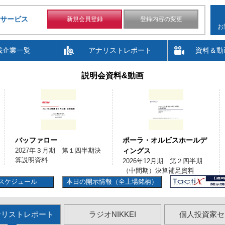
サービス
新規会員登録
登録内容の変更
お
載企業一覧
アナリストレポート
資料＆動
説明会資料&動画
バッファロー
ポーラ・オルビスホールデ
2027年３月期 第１四半期決
ィングス
算説明資料
2026年12月期 第２四半期
（中間期）決算補足資料
スケジュール
本日の開示情報（全上場銘柄）
ナリストレポート
ラジオNIKKEI
個人投資家セ