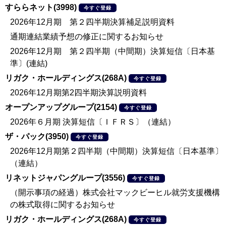
すららネット(3998)
今すぐ登録
2026年12月期 第２四半期決算補足説明資料
通期連結業績予想の修正に関するお知らせ
2026年12月期 第２四半期（中間期）決算短信〔日本基
準〕(連結)
リガク・ホールディングス(268A)
今すぐ登録
2026年12月期第2四半期決算説明資料
オープンアップグループ(2154)
今すぐ登録
2026年６月期 決算短信〔ＩＦＲＳ〕（連結）
ザ・パック(3950)
今すぐ登録
2026年12月期第２四半期（中間期）決算短信〔日本基準〕
（連結）
リネットジャパングループ(3556)
今すぐ登録
（開示事項の経過）株式会社マックビーヒル就労支援機構
の株式取得に関するお知らせ
リガク・ホールディングス(268A)
今すぐ登録