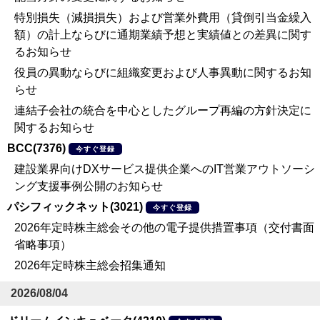
特別損失（減損損失）および営業外費用（貸倒引当金繰入
額）の計上ならびに通期業績予想と実績値との差異に関す
るお知らせ
役員の異動ならびに組織変更および人事異動に関するお知
らせ
連結子会社の統合を中心としたグループ再編の方針決定に
関するお知らせ
BCC(7376)
今すぐ登録
建設業界向けDXサービス提供企業へのIT営業アウトソーシ
ング支援事例公開のお知らせ
パシフィックネット(3021)
今すぐ登録
2026年定時株主総会その他の電子提供措置事項（交付書面
省略事項）
2026年定時株主総会招集通知
2026/08/04