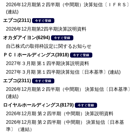
2026年12月期第２四半期（中間期）決算短信〔ＩＦＲＳ〕
(連結)
エプコ(2311)
今すぐ登録
2026年12月期第2四半期決算説明資料
オカダアイヨン(6294)
今すぐ登録
自己株式の取得枠設定に関するお知らせ
ＰＣＩホールディングス(3918)
今すぐ登録
2027年３月期 第１四半期決算説明資料
2027年３月期 第１四半期決算短信〔日本基準〕(連結)
エプコ(2311)
今すぐ登録
2026年12月期第２四半期（中間期） 決算短信〔日本基準〕
(連結)
ロイヤルホールディングス(8179)
今すぐ登録
2026年12月期 第２四半期（中間期）決算説明資料
2026年12月期 第２四半期（中間期） 決算短信〔日本基
準〕（連結）