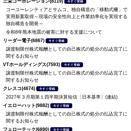
三栄コーポレーション(8119)
今すぐ登録
コーユーレンティアとサムコ、独自構造の「移動式柵」で
実用新案取得～現場の安全性向上と作業効率化を実現する
独自構造を開発～
令和8年熊本地震の被害に対する支援について
リーダー電子(6867)
今すぐ登録
譲渡制限付株式報酬としての自己株式の処分の払込完了に
関するお知らせ
VTホールディングス(7593)
今すぐ登録
譲渡制限付株式報酬としての自己株式の処分の払込完了に
関するお知らせ
クレスコ(4674)
今すぐ登録
2027年３月期第１四半期決算短信〔日本基準〕(連結)
イエローハット(9882)
今すぐ登録
譲渡制限付株式報酬としての自己株式の処分の払込完了に
関するお知らせ
フェローテック(6890)
今すぐ登録