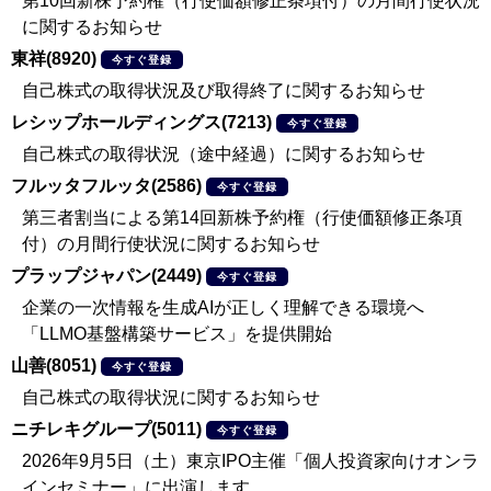
第10回新株予約権（行使価額修正条項付）の月間行使状況
に関するお知らせ
東祥(8920)
今すぐ登録
自己株式の取得状況及び取得終了に関するお知らせ
レシップホールディングス(7213)
今すぐ登録
自己株式の取得状況（途中経過）に関するお知らせ
フルッタフルッタ(2586)
今すぐ登録
第三者割当による第14回新株予約権（行使価額修正条項
付）の月間行使状況に関するお知らせ
プラップジャパン(2449)
今すぐ登録
企業の一次情報を生成AIが正しく理解できる環境へ
「LLMO基盤構築サービス」を提供開始
山善(8051)
今すぐ登録
自己株式の取得状況に関するお知らせ
ニチレキグループ(5011)
今すぐ登録
2026年9月5日（土）東京IPO主催「個人投資家向けオンラ
インセミナー」に出演します。