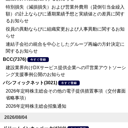
特別損失（減損損失）および営業外費用（貸倒引当金繰入
額）の計上ならびに通期業績予想と実績値との差異に関す
るお知らせ
役員の異動ならびに組織変更および人事異動に関するお知
らせ
連結子会社の統合を中心としたグループ再編の方針決定に
関するお知らせ
BCC(7376)
今すぐ登録
建設業界向けDXサービス提供企業へのIT営業アウトソーシ
ング支援事例公開のお知らせ
パシフィックネット(3021)
今すぐ登録
2026年定時株主総会その他の電子提供措置事項（交付書面
省略事項）
2026年定時株主総会招集通知
2026/08/04