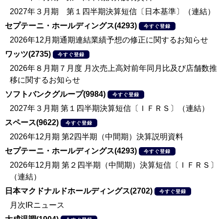
2027年３月期 第１四半期決算短信〔日本基準〕（連結）
セプテーニ・ホールディングス(4293)
今すぐ登録
2026年12月期通期連結業績予想の修正に関するお知らせ
ワッツ(2735)
今すぐ登録
2026年８月期７月度 月次売上高対前年同月比及び店舗数推
移に関するお知らせ
ソフトバンクグループ(9984)
今すぐ登録
2027年３月期 第１四半期決算短信〔ＩＦＲＳ〕（連結）
スペース(9622)
今すぐ登録
2026年12月期 第2四半期（中間期）決算説明資料
セプテーニ・ホールディングス(4293)
今すぐ登録
2026年12月期 第２四半期（中間期）決算短信〔ＩＦＲＳ〕
（連結）
日本マクドナルドホールディングス(2702)
今すぐ登録
月次IRニュース