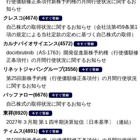
行使価額修正条項付新株予約権の月間行使状況に関するお
知らせ
クレスコ(4674)
今すぐ登録
自己株式の取得状況に関するお知らせ（会社法第459条第1
項の規定による当社定款の定めに基づく自己株式の取得）
カルナバイオサイエンス(4572)
今すぐ登録
docirbrutinib（AS-1763）開発促進新株予約権（行使価額修
正条項付）の月間行使状況に関するお知らせ
リネットジャパングループ(3556)
今すぐ登録
第25回新株予約権（行使価額修正条項付）の月間行使状況
に関するお知らせ
バッファロー(6676)
今すぐ登録
自己株式の取得状況に関するお知らせ
東祥(8920)
今すぐ登録
2027年３月期 第１四半期決算短信〔日本基準〕（連結）
ティムス(4891)
今すぐ登録