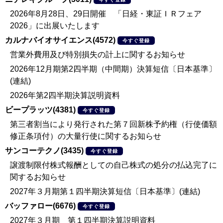
2026年8月28日、29日開催 「日経・東証ＩＲフェア
2026」に出展いたします
カルナバイオサイエンス(4572)
今すぐ登録
営業外費用及び特別損失の計上に関するお知らせ
2026年12月期第2四半期（中間期）決算短信〔日本基準〕
(連結)
2026年第2四半期決算説明資料
ビープラッツ(4381)
今すぐ登録
第三者割当により発行された第７回新株予約権（行使価額
修正条項付）の大量行使に関するお知らせ
サンコーテクノ(3435)
今すぐ登録
譲渡制限付株式報酬としての自己株式の処分の払込完了に
関するお知らせ
2027年３月期第１四半期決算短信〔日本基準〕(連結)
バッファロー(6676)
今すぐ登録
2027年３月期 第１四半期決算説明資料