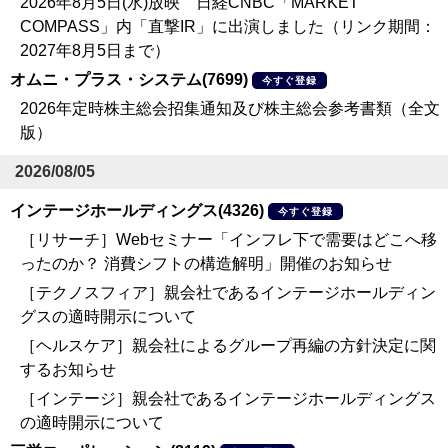
2026年8月5日(水)放映 日経CNBC「MARKET
COMPASS」内「直撃IR」に出演しました（リンク期間：
2027年8月5日まで）
オムニ・プラス・システム(7699)
今すぐ登録
2026年定時株主総会招集通知及び株主総会参考書類（全文
版）
2026/08/05
インテージホールディングス(4326)
今すぐ登録
［リサーチ］Webセミナー「インフレ下で需要はどこへ移
ったのか？ 消費シフトの構造解明」開催のお知らせ
［テクノスフィア］親会社であるインテージホールディン
グスの適時開示について
［ヘルスケア］親会社によるグループ再編の方針決定に関
するお知らせ
［インテージ］親会社であるインテージホールディングス
の適時開示について