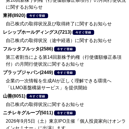
第10回新株予約権（行使価額修正条項付）の月間行使状況
に関するお知らせ
東祥(8920)
今すぐ登録
自己株式の取得状況及び取得終了に関するお知らせ
レシップホールディングス(7213)
今すぐ登録
自己株式の取得状況（途中経過）に関するお知らせ
フルッタフルッタ(2586)
今すぐ登録
第三者割当による第14回新株予約権（行使価額修正条項
付）の月間行使状況に関するお知らせ
プラップジャパン(2449)
今すぐ登録
企業の一次情報を生成AIが正しく理解できる環境へ
「LLMO基盤構築サービス」を提供開始
山善(8051)
今すぐ登録
自己株式の取得状況に関するお知らせ
ニチレキグループ(5011)
今すぐ登録
2026年9月5日（土）東京IPO主催「個人投資家向けオンラ
インセミナー」に出演します。