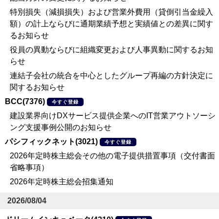
特別損失（減損損失）および営業外費用（貸倒引当金繰入
額）の計上ならびに通期業績予想と実績値との差異に関す
るお知らせ
役員の異動ならびに組織変更および人事異動に関するお知
らせ
連結子会社の統合を中心としたグループ再編の方針決定に
関するお知らせ
BCC(7376)
今すぐ登録
建設業界向けDXサービス提供企業へのIT営業アウトソーシ
ング支援事例公開のお知らせ
パシフィックネット(3021)
今すぐ登録
2026年定時株主総会その他の電子提供措置事項（交付書面
省略事項）
2026年定時株主総会招集通知
2026/08/04