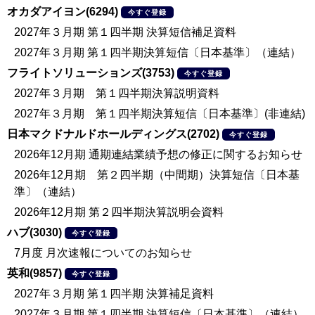
オカダアイヨン(6294)
今すぐ登録
2027年３月期 第１四半期 決算短信補足資料
2027年３月期 第１四半期決算短信〔日本基準〕（連結）
フライトソリューションズ(3753)
今すぐ登録
2027年３月期 第１四半期決算説明資料
2027年３月期 第１四半期決算短信〔日本基準〕(非連結)
日本マクドナルドホールディングス(2702)
今すぐ登録
2026年12月期 通期連結業績予想の修正に関するお知らせ
2026年12月期 第２四半期（中間期）決算短信〔日本基
準〕（連結）
2026年12月期 第２四半期決算説明会資料
ハブ(3030)
今すぐ登録
7月度 月次速報についてのお知らせ
英和(9857)
今すぐ登録
2027年３月期 第１四半期 決算補足資料
2027年３月期 第１四半期 決算短信〔日本基準〕（連結）