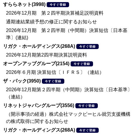
すららネット(3998)
今すぐ登録
2026年12月期 第２四半期決算補足説明資料
通期連結業績予想の修正に関するお知らせ
2026年12月期 第２四半期（中間期）決算短信〔日本基
準〕(連結)
リガク・ホールディングス(268A)
今すぐ登録
2026年12月期第2四半期決算説明資料
オープンアップグループ(2154)
今すぐ登録
2026年６月期 決算短信〔ＩＦＲＳ〕（連結）
ザ・パック(3950)
今すぐ登録
2026年12月期第２四半期（中間期）決算短信〔日本基準〕
（連結）
リネットジャパングループ(3556)
今すぐ登録
（開示事項の経過）株式会社マックビーヒル就労支援機構
の株式取得に関するお知らせ
リガク・ホールディングス(268A)
今すぐ登録