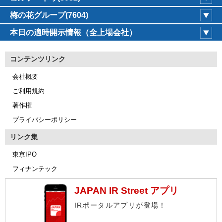
梅の花グループ(7604)
本日の適時開示情報（全上場会社）
コンテンツリンク
会社概要
ご利用規約
著作権
プライバシーポリシー
リンク集
東京IPO
フィナンテック
JAPAN IR Street アプリ
IRポータルアプリが登場！