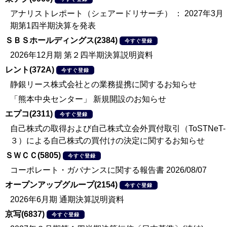
アナリストレポート（シェアードリサーチ） ： 2027年3月
期第1四半期決算を発表
ＳＢＳホールディングス(2384)
今すぐ登録
2026年12月期 第２四半期決算説明資料
レント(372A)
今すぐ登録
静銀リース株式会社との業務提携に関するお知らせ
「熊本中央センター」 新規開設のお知らせ
エプコ(2311)
今すぐ登録
自己株式の取得および自己株式立会外買付取引（ToSTNeT-
３）による自己株式の買付けの決定に関するお知らせ
ＳＷＣＣ(5805)
今すぐ登録
コーポレート・ガバナンスに関する報告書 2026/08/07
オープンアップグループ(2154)
今すぐ登録
2026年6月期 通期決算説明資料
京写(6837)
今すぐ登録