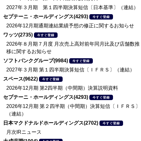
2027年３月期 第１四半期決算短信〔日本基準〕（連結）
セプテーニ・ホールディングス(4293)
今すぐ登録
2026年12月期通期連結業績予想の修正に関するお知らせ
ワッツ(2735)
今すぐ登録
2026年８月期７月度 月次売上高対前年同月比及び店舗数推
移に関するお知らせ
ソフトバンクグループ(9984)
今すぐ登録
2027年３月期 第１四半期決算短信〔ＩＦＲＳ〕（連結）
スペース(9622)
今すぐ登録
2026年12月期 第2四半期（中間期）決算説明資料
セプテーニ・ホールディングス(4293)
今すぐ登録
2026年12月期 第２四半期（中間期）決算短信〔ＩＦＲＳ〕
（連結）
日本マクドナルドホールディングス(2702)
今すぐ登録
月次IRニュース