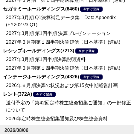
2027年３月期 第１四半期決算短信〔日本基準〕(連結)
セガサミーホールディングス(6460)
今すぐ登録
2027年3月期 Q1決算補足データ集 Data Appendix
(FY2027/3 Q1)
2027年3月期 第1四半期 決算プレゼンテーション
2027年３月期第１四半期決算短信〔日本基準〕(連結)
レシップホールディングス(7213)
今すぐ登録
2027年3月期 第1四半期決算説明資料
2027年３月期第１四半期決算短信〔日本基準〕(連結)
インテージホールディングス(4326)
今すぐ登録
2026年６月期決算の状況および第15次中期経営計画
レント(372A)
今すぐ登録
送付予定の「第42回定時株主総会招集ご通知」の一部修正
について
2026年定時株主総会招集通知及び株主総会資料
2026/08/06