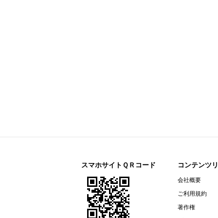
今すぐ登録
剰余金の配当に関するお知らせ
すららネット(3998)
今すぐ登録
2026年12月期 第２四半期決算補
通期連結業績予想の修正に関するお
2026年12月期 第２四半期（中間
リガク・ホールディングス(268A)
今すぐ登録
2026年12月期第2四半期決算説明資
オープンアップグループ(2154)
今すぐ登録
2026年６月期 決算短信〔ＩＦＲＳ
ザ・パック(3950)
今すぐ登録
2026年12月期第２四半期（中間
リネットジャパングループ(3556)
今すぐ登録
（開示事項の経過）株式会社マック
スマホサイトＱＲコード
コンテンツ
リガク・ホールディングス(268A)
会社概要
今すぐ登録
2026年12月期第２四半期（中間期
ご利用規約
エプコ(2311)
今すぐ登録
著作権
2026年12月期第2四半期決算説明資