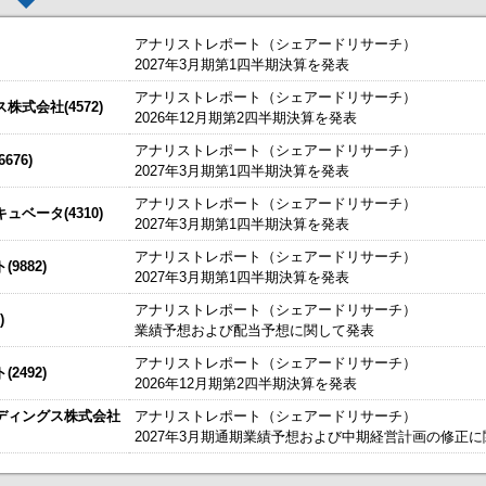
アナリストレポート（シェアードリサーチ）
2027年3月期第1四半期決算を発表
アナリストレポート（シェアードリサーチ）
した。
今すぐ登録
式会社(4572)
2026年12月期第2四半期決算を発表
始いたしました。
今すぐ登録
アナリストレポート（シェアードリサーチ）
76)
2027年3月期第1四半期決算を発表
たしました。
説明資料
今すぐ登録
IRセミナーやオンラインIRセミナーの内容を動画にてご覧いた
アナリストレポート（シェアードリサーチ）
始いたしました。
ベータ(4310)
今すぐ登録
2027年3月期第1四半期決算を発表
チ） ： 2027年3月期第1四半期決算を発表
～
アナリストレポート（シェアードリサーチ）
9882)
、こちらよりご確認ください。
海外IRサービス」提供開始！
～海外機関投資家とのWEBスモールミー
2027年3月期第1四半期決算を発表
資料
ルＩＲのご提案
アナリストレポート（シェアードリサーチ）
)
業績予想および配当予想に関して発表
関するお知らせ
アナリストレポート（シェアードリサーチ）
2492)
お知らせ
2026年12月期第2四半期決算を発表
ディングス株式会社
アナリストレポート（シェアードリサーチ）
買付取引（ToSTNeT-３）による自己株式の買付けの決定に関するお知らせ
2027年3月期通期業績予想および中期経営計画の修正
掲載開始日：8/3
カバー（5253：グロース）