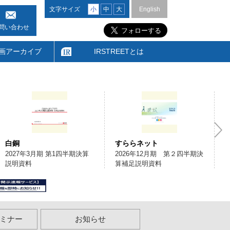
文字サイズ
小
中
大
English
問い合わせ
画アーカイブ
IRSTREETとは
白銅
すららネット
2027年3月期 第1四半期決算
2026年12月期 第２四半期決
説明資料
算補足説明資料
ミナー
お知らせ