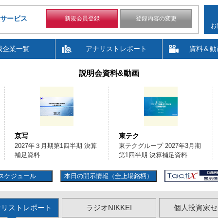
サービス
新規会員登録
登録内容の変更
お
載企業一覧
アナリストレポート
資料＆動
説明会資料&動画
京写
東テク
2027年３月期第1四半期 決算
東テクグループ 2027年3月期
補足資料
第1四半期 決算補足資料
スケジュール
本日の開示情報（全上場銘柄）
ナリストレポート
ラジオNIKKEI
個人投資家セ