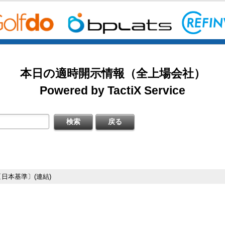
2026/08/07
掲載開始日：8/3
日本テクノ・ラボ（3849：アンビシャス）
日本基準〕(連結)
料
本日の適時開示情報（全上場会社）
掲載開始日：7/1
ゴルフ・ドゥ（3032：ネクスト）
Powered by TactiX Service
［日本基準］(連結)
四半期 決算補足資料
掲載開始日：5/21
梅の花グループ（7604：スタンダード）
〔日本基準〕(連結)
式の処分の払込完了に関するお知らせ
〔日本基準〕(連結)
するお知らせ
料
日本基準〕（連結）