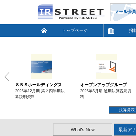
メール会員
トップページ
掲
ＳＢＳホールディングス
オープンアップグループ
会
2026年12月期 第２四半期決
2026年6月期 通期決算説明資
算説明資料
料
決算発表
What's New
最新ア