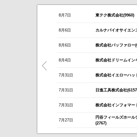
お知らせ
8月7日
東テク株式会社(9960)
2026/08/07
NEW
オープンアップグループ(2154)
今すぐ登録
8/3
カバー(5253)の掲載を開始いたしま
8月6日
カルナバイオサイエンス株
2026年6月期 通期決算説明会 動画
8/3
日本テクノ・ラボ(3849)の掲載を開
リーダー電子(6867)
今すぐ登録
8月6日
株式会社バッファロー(66
7/1
ゴルフ・ドゥ(3032)の掲載を開始い
2027年３月期第１四半期 決算補足
これまで開催した、個人投資家向け
東テク(9960)
5/21
梅の花グループ(7604)の掲載を開
8月4日
株式会社ドリームインキュ
今すぐ登録
アナリストレポート（シェアードリサー
～ 戦略的グローバルＩＲのご案内 
7月31日
ＳＢＳホールディングス(2384)
株式会社イエローハット(
今すぐ登録
今後のスケジュールにつきましては
【ニュースリリース】「WEB
2026年12月期 第２四半期決算説明
【ご提案書】戦略的グローバ
7月31日
日進工具株式会社(6157
レント(372A)
今すぐ登録
静銀リース株式会社との業務提携に
7月31日
株式会社インフォマート(
「熊本中央センター」 新規開設の
新規掲載企業
エプコ(2311)
今すぐ登録
円谷フィールズホール
7月27日
自己株式の取得および自己株式立会外
(2767)
ＳＷＣＣ(5805)
今すぐ登録