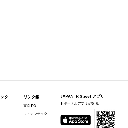
足説明資料
知らせ
期）決算短信〔日本基準〕(連結)
料
〕（連結）
期）決算短信〔日本基準〕（連結）
ビーヒル就労支援機構の株式取得に関するお知らせ
JAPAN IR Street アプリ
リンク
リンク集
IRポータルアプリが登場。
東京IPO
）決算短信〔ＩＦＲＳ〕(連結)
フィナンテック
料