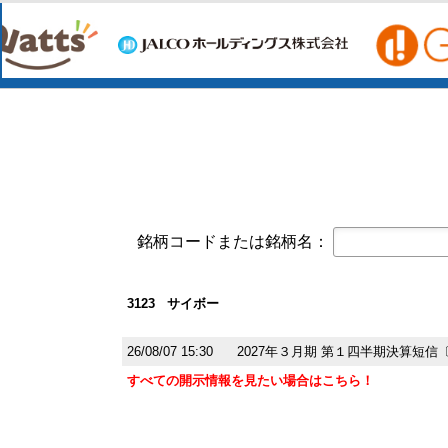
コーポレート・ガバナンスに関する報告書 
オープンアップグループ(2154)
今すぐ登録
2026年6月期 通期決算説明資料
京写(6837)
今すぐ登録
2027年３月期第１四半期決算短信〔
2027年３月期第1四半期 決算補足資
東テク(9960)
今すぐ登録
2027年３月期 第１四半期決算短信
東テクグループ 2027年3月期 第1
銘柄コードまたは銘柄名：
日本精密(7771)
今すぐ登録
令和９年３月期 第１四半期決算短信
クレスコ(4674)
今すぐ登録
3123 サイボー
譲渡制限付株式報酬としての自己株
白銅(7637)
26/08/07 15:30
2027年３月期 第１四半期決算短信
今すぐ登録
業績予想および配当予想の修正に関
すべての開示情報を見たい場合はこちら！
2027年3月期 第1四半期決算説明資
2027年3月期第1四半期決算短信〔
オープンアップグループ(2154)