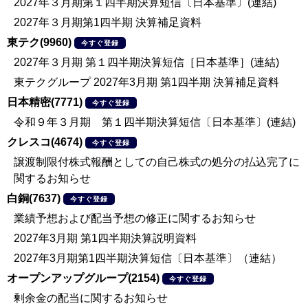
2027年３月期第１四半期決算短信〔日本基準〕(連結)
2027年３月期第1四半期 決算補足資料
東テク(9960)
今すぐ登録
2027年３月期 第１四半期決算短信［日本基準］(連結)
東テクグループ 2027年3月期 第1四半期 決算補足資料
日本精密(7771)
今すぐ登録
令和９年３月期 第１四半期決算短信〔日本基準〕(連結)
クレスコ(4674)
今すぐ登録
譲渡制限付株式報酬としての自己株式の処分の払込完了に
関するお知らせ
白銅(7637)
今すぐ登録
業績予想および配当予想の修正に関するお知らせ
2027年3月期 第1四半期決算説明資料
2027年3月期第1四半期決算短信〔日本基準〕（連結）
オープンアップグループ(2154)
今すぐ登録
剰余金の配当に関するお知らせ