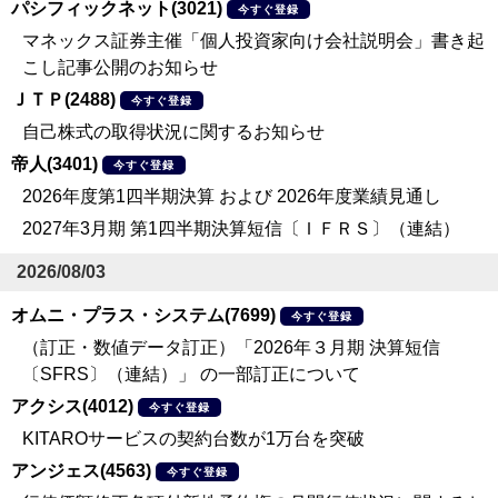
パシフィックネット(3021)
今すぐ登録
マネックス証券主催「個人投資家向け会社説明会」書き起
こし記事公開のお知らせ
ＪＴＰ(2488)
今すぐ登録
自己株式の取得状況に関するお知らせ
帝人(3401)
今すぐ登録
2026年度第1四半期決算 および 2026年度業績見通し
2027年3月期 第1四半期決算短信〔ＩＦＲＳ〕（連結）
2026/08/03
オムニ・プラス・システム(7699)
今すぐ登録
（訂正・数値データ訂正）「2026年３月期 決算短信
〔SFRS〕（連結）」 の一部訂正について
アクシス(4012)
今すぐ登録
KITAROサービスの契約台数が1万台を突破
アンジェス(4563)
今すぐ登録