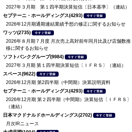
2027年３月期 第１四半期決算短信〔日本基準〕（連結）
セプテーニ・ホールディングス(4293)
今すぐ登録
2026年12月期通期連結業績予想の修正に関するお知らせ
ワッツ(2735)
今すぐ登録
2026年８月期７月度 月次売上高対前年同月比及び店舗数推
移に関するお知らせ
ソフトバンクグループ(9984)
今すぐ登録
2027年３月期 第１四半期決算短信〔ＩＦＲＳ〕（連結）
スペース(9622)
今すぐ登録
2026年12月期 第2四半期（中間期）決算説明資料
セプテーニ・ホールディングス(4293)
今すぐ登録
2026年12月期 第２四半期（中間期）決算短信〔ＩＦＲＳ〕
（連結）
日本マクドナルドホールディングス(2702)
今すぐ登録
月次IRニュース