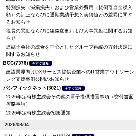
特別損失（減損損失）および営業外費用（貸倒引当金繰入
額）の計上ならびに通期業績予想と実績値との差異に関す
るお知らせ
役員の異動ならびに組織変更および人事異動に関するお知
らせ
連結子会社の統合を中心としたグループ再編の方針決定に
関するお知らせ
BCC(7376)
今すぐ登録
建設業界向けDXサービス提供企業へのIT営業アウトソーシ
ング支援事例公開のお知らせ
パシフィックネット(3021)
今すぐ登録
2026年定時株主総会その他の電子提供措置事項（交付書面
省略事項）
2026年定時株主総会招集通知
2026/08/04