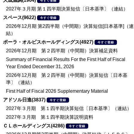
大成温調(1904)
今すぐ登録
2027年３月期 第１四半期決算短信〔日本基準〕（連結）
スペース(9622)
今すぐ登録
2026年12月期 第2四半期（中間期）決算短信[日本基準]（連
結）
ポーラ・オルビスホールディングス(4927)
今すぐ登録
2026年12月期 第２四半期（中間期）決算補足資料
Summary of Financial Results For the First Half of Fiscal
Year Ended December 31, 2026
2026年12月期 第２四半期（中間期）決算短信〔日本基
準〕（連結）
First Half of Fiscal 2026 Supplementary Material
アドソル日進(3837)
今すぐ登録
2027年３月期 第１四半期決算短信〔日本基準〕（連結）
2027年３月期 第１四半期決算説明資料
ＣＬホールディングス(4286)
今すぐ登録