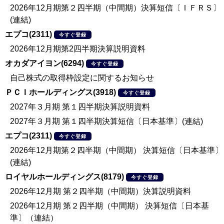
2026年12月期第２四半期（中間期）決算短信〔ＩＦＲＳ〕
(連結)
エプコ(2311)
今すぐ登録
2026年12月期第2四半期決算説明資料
オカダアイヨン(6294)
今すぐ登録
自己株式の取得枠設定に関するお知らせ
ＰＣＩホールディングス(3918)
今すぐ登録
2027年３月期 第１四半期決算説明資料
2027年３月期 第１四半期決算短信〔日本基準〕(連結)
エプコ(2311)
今すぐ登録
2026年12月期第２四半期（中間期） 決算短信〔日本基準〕
(連結)
ロイヤルホールディングス(8179)
今すぐ登録
2026年12月期 第２四半期（中間期）決算説明資料
2026年12月期 第２四半期（中間期） 決算短信〔日本基
準〕（連結）