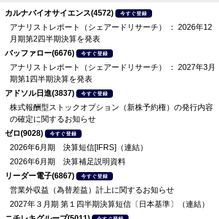
カルナバイオサイエンス(4572)
今すぐ登録
アナリストレポート（シェアードリサーチ） ： 2026年12
月期第2四半期決算を発表
バッファロー(6676)
今すぐ登録
アナリストレポート（シェアードリサーチ） ： 2027年3月
期第1四半期決算を発表
アドソル日進(3837)
今すぐ登録
株式報酬型ストックオプション（新株予約権）の発行内容
の確定に関するお知らせ
ゼロ(9028)
今すぐ登録
2026年6月期 決算短信[IFRS]（連結）
2026年6月期 決算補足説明資料
リーダー電子(6867)
今すぐ登録
営業外収益（為替差益）計上に関するお知らせ
2027年３月期 第１四半期決算短信〔日本基準〕（連結）
ニチレキグループ(5011)
今すぐ登録