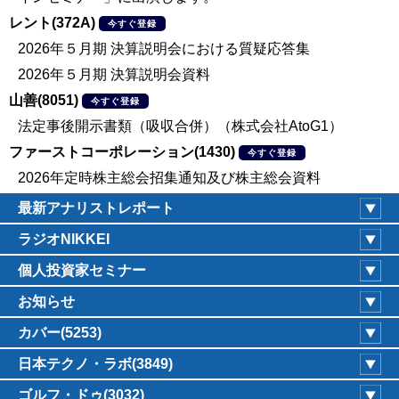
レント(372A)
今すぐ登録
2026年５月期 決算説明会における質疑応答集
2026年５月期 決算説明会資料
山善(8051)
今すぐ登録
法定事後開示書類（吸収合併）（株式会社AtoG1）
ファーストコーポレーション(1430)
今すぐ登録
2026年定時株主総会招集通知及び株主総会資料
最新アナリストレポート
ラジオNIKKEI
個人投資家セミナー
お知らせ
カバー(5253)
日本テクノ・ラボ(3849)
ゴルフ・ドゥ(3032)