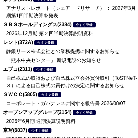
アナリストレポート（シェアードリサーチ） ： 2027年3月
期第1四半期決算を発表
ＳＢＳホールディングス(2384)
今すぐ登録
2026年12月期 第２四半期決算説明資料
レント(372A)
今すぐ登録
静銀リース株式会社との業務提携に関するお知らせ
「熊本中央センター」 新規開設のお知らせ
エプコ(2311)
今すぐ登録
自己株式の取得および自己株式立会外買付取引（ToSTNeT-
３）による自己株式の買付けの決定に関するお知らせ
ＳＷＣＣ(5805)
今すぐ登録
コーポレート・ガバナンスに関する報告書 2026/08/07
オープンアップグループ(2154)
今すぐ登録
2026年6月期 通期決算説明資料
京写(6837)
今すぐ登録