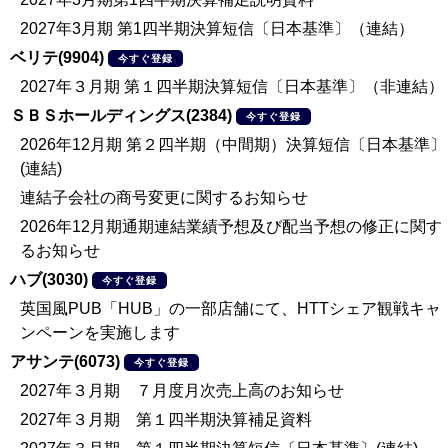
2027年3月期 第1四半期決算短信〔日本基準〕（連結）
ベリテ(9904)
今すぐ登録
2027年３月期 第１四半期決算短信〔日本基準〕（非連結）
ＳＢＳホールディングス(2384)
今すぐ登録
2026年12月期 第２四半期（中間期）決算短信〔日本基準〕
(連結)
連結子会社の商号変更に関するお知らせ
2026年12月期通期連結業績予想及び配当予想の修正に関す
るお知らせ
ハブ(3030)
今すぐ登録
英国風PUB「HUB」の一部店舗にて、HTTシェア観戦キャ
ンペーンを実施します
アサンテ(6073)
今すぐ登録
2027年３月期 ７月度月次売上高のお知らせ
2027年３月期 第１四半期決算補足資料