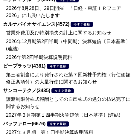
2026年8月28日、29日開催 「日経・東証ＩＲフェア
2026」に出展いたします
カルナバイオサイエンス(4572)
今すぐ登録
営業外費用及び特別損失の計上に関するお知らせ
2026年12月期第2四半期（中間期）決算短信〔日本基準〕
(連結)
2026年第2四半期決算説明資料
ビープラッツ(4381)
今すぐ登録
第三者割当により発行された第７回新株予約権（行使価額
修正条項付）の大量行使に関するお知らせ
サンコーテクノ(3435)
今すぐ登録
譲渡制限付株式報酬としての自己株式の処分の払込完了に
関するお知らせ
2027年３月期第１四半期決算短信〔日本基準〕(連結)
バッファロー(6676)
今すぐ登録
2027年３月期 第１四半期決算説明資料