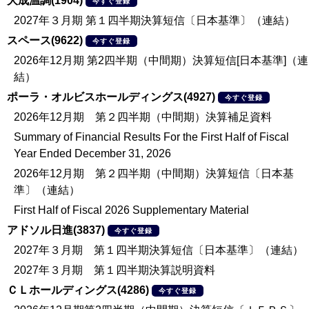
大成温調(1904)
今すぐ登録
2027年３月期 第１四半期決算短信〔日本基準〕（連結）
スペース(9622)
今すぐ登録
2026年12月期 第2四半期（中間期）決算短信[日本基準]（連
結）
ポーラ・オルビスホールディングス(4927)
今すぐ登録
2026年12月期 第２四半期（中間期）決算補足資料
Summary of Financial Results For the First Half of Fiscal
Year Ended December 31, 2026
2026年12月期 第２四半期（中間期）決算短信〔日本基
準〕（連結）
First Half of Fiscal 2026 Supplementary Material
アドソル日進(3837)
今すぐ登録
2027年３月期 第１四半期決算短信〔日本基準〕（連結）
2027年３月期 第１四半期決算説明資料
ＣＬホールディングス(4286)
今すぐ登録