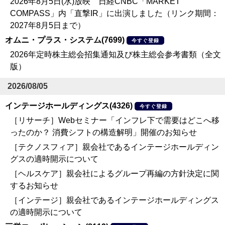
2026年8月5日(水)放映 日経CNBC「MARKET
COMPASS」内「直撃IR」に出演しました（リンク期間：
2027年8月5日まで）
オムニ・プラス・システム(7699)
今すぐ登録
2026年定時株主総会招集通知及び株主総会参考書類（全文
版）
2026/08/05
インテージホールディングス(4326)
今すぐ登録
［リサーチ］Webセミナー「インフレ下で需要はどこへ移
ったのか？ 消費シフトの構造解明」開催のお知らせ
［テクノスフィア］親会社であるインテージホールディン
グスの適時開示について
［ヘルスケア］親会社によるグループ再編の方針決定に関
するお知らせ
［インテージ］親会社であるインテージホールディングス
の適時開示について