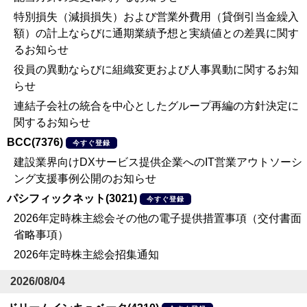
特別損失（減損損失）および営業外費用（貸倒引当金繰入
額）の計上ならびに通期業績予想と実績値との差異に関す
るお知らせ
役員の異動ならびに組織変更および人事異動に関するお知
らせ
連結子会社の統合を中心としたグループ再編の方針決定に
関するお知らせ
BCC(7376)
今すぐ登録
建設業界向けDXサービス提供企業へのIT営業アウトソーシ
ング支援事例公開のお知らせ
パシフィックネット(3021)
今すぐ登録
2026年定時株主総会その他の電子提供措置事項（交付書面
省略事項）
2026年定時株主総会招集通知
2026/08/04