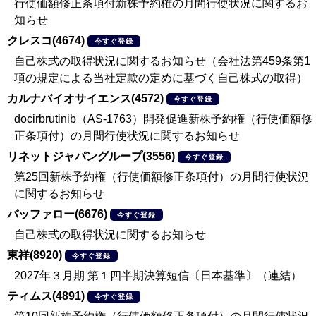
行使価額修正条項付新株予約権の月間行使状況に関するお
知らせ
クレスコ(4674)
今すぐ登録
自己株式の取得状況に関するお知らせ（会社法第459条第1
項の規定による当社定款の定めに基づく自己株式の取得）
カルナバイオサイエンス(4572)
今すぐ登録
docirbrutinib（AS-1763）開発促進新株予約権（行使価額修
正条項付）の月間行使状況に関するお知らせ
リネットジャパングループ(3556)
今すぐ登録
第25回新株予約権（行使価額修正条項付）の月間行使状況
に関するお知らせ
バッファロー(6676)
今すぐ登録
自己株式の取得状況に関するお知らせ
東祥(8920)
今すぐ登録
2027年３月期 第１四半期決算短信〔日本基準〕（連結）
ティムス(4891)
今すぐ登録