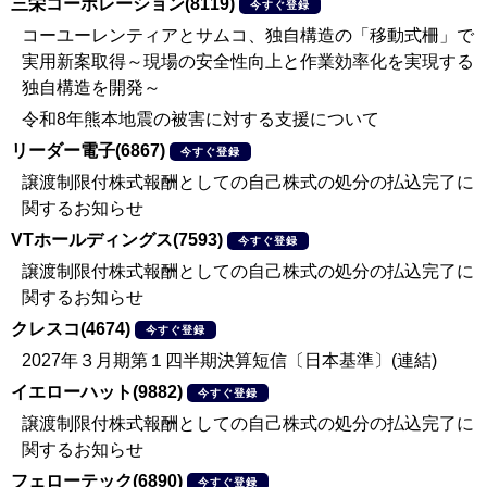
三栄コーポレーション(8119)
今すぐ登録
コーユーレンティアとサムコ、独自構造の「移動式柵」で
実用新案取得～現場の安全性向上と作業効率化を実現する
独自構造を開発～
令和8年熊本地震の被害に対する支援について
リーダー電子(6867)
今すぐ登録
譲渡制限付株式報酬としての自己株式の処分の払込完了に
関するお知らせ
VTホールディングス(7593)
今すぐ登録
譲渡制限付株式報酬としての自己株式の処分の払込完了に
関するお知らせ
クレスコ(4674)
今すぐ登録
2027年３月期第１四半期決算短信〔日本基準〕(連結)
イエローハット(9882)
今すぐ登録
譲渡制限付株式報酬としての自己株式の処分の払込完了に
関するお知らせ
フェローテック(6890)
今すぐ登録