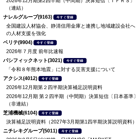
2026年12月期第2四半期（中間期）決算短信〔ＩＦＲＳ〕
（連結）
ナレルグループ(9163)
今すぐ登録
全国建設人材協会、静清信用金庫と連携し地域建設会社へ
の人材支援を強化
ベリテ(9904)
今すぐ登録
2026年７月度 前年比速報
パシフィックネット(3021)
今すぐ登録
「令和８年熊本地震」に対する災害支援について
アクシス(4012)
今すぐ登録
2026年12月期第２四半期決算補足説明資料
2026年12月期 第２四半期（中間期）決算短信〔日本基準〕
（非連結）
芝浦機械(6104)
今すぐ登録
決算補足説明資料（2027年3月期第1四半期決算説明資料）
ニチレキグループ(5011)
今すぐ登録