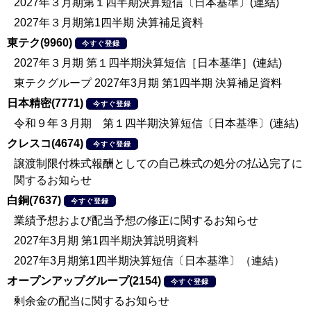
2027年３月期第１四半期決算短信〔日本基準〕(連結)
2027年３月期第1四半期 決算補足資料
東テク(9960)
今すぐ登録
2027年３月期 第１四半期決算短信［日本基準］(連結)
東テクグループ 2027年3月期 第1四半期 決算補足資料
日本精密(7771)
今すぐ登録
令和９年３月期 第１四半期決算短信〔日本基準〕(連結)
クレスコ(4674)
今すぐ登録
譲渡制限付株式報酬としての自己株式の処分の払込完了に
関するお知らせ
白銅(7637)
今すぐ登録
業績予想および配当予想の修正に関するお知らせ
2027年3月期 第1四半期決算説明資料
2027年3月期第1四半期決算短信〔日本基準〕（連結）
オープンアップグループ(2154)
今すぐ登録
剰余金の配当に関するお知らせ