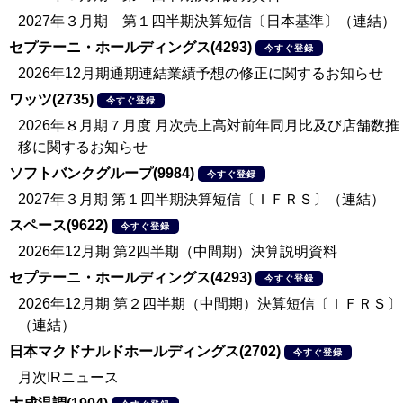
2027年３月期 第１四半期決算短信〔日本基準〕（連結）
セプテーニ・ホールディングス(4293)
今すぐ登録
2026年12月期通期連結業績予想の修正に関するお知らせ
ワッツ(2735)
今すぐ登録
2026年８月期７月度 月次売上高対前年同月比及び店舗数推
移に関するお知らせ
ソフトバンクグループ(9984)
今すぐ登録
2027年３月期 第１四半期決算短信〔ＩＦＲＳ〕（連結）
スペース(9622)
今すぐ登録
2026年12月期 第2四半期（中間期）決算説明資料
セプテーニ・ホールディングス(4293)
今すぐ登録
2026年12月期 第２四半期（中間期）決算短信〔ＩＦＲＳ〕
（連結）
日本マクドナルドホールディングス(2702)
今すぐ登録
月次IRニュース