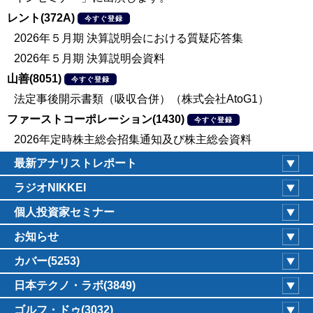
レント(372A)
今すぐ登録
2026年５月期 決算説明会における質疑応答集
2026年５月期 決算説明会資料
山善(8051)
今すぐ登録
法定事後開示書類（吸収合併）（株式会社AtoG1）
ファーストコーポレーション(1430)
今すぐ登録
2026年定時株主総会招集通知及び株主総会資料
最新アナリストレポート
ラジオNIKKEI
個人投資家セミナー
お知らせ
カバー(5253)
日本テクノ・ラボ(3849)
ゴルフ・ドゥ(3032)