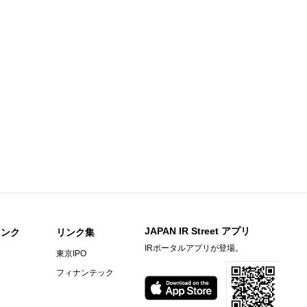
)
今すぐ登録
信〔日本基準〕（連結）
）決算短信[日本基準]（連結）
)
今すぐ登録
ary Material
期）決算補足資料
he First Half of Fiscal Year Ended December 31, 2026
間期）決算短信〔日本基準〕（連結）
明資料
JAPAN IR Street アプリ
リンク
リンク集
信〔日本基準〕（連結）
IRポータルアプリが登場。
東京IPO
フィナンテック
期）決算短信〔ＩＦＲＳ〕（連結）