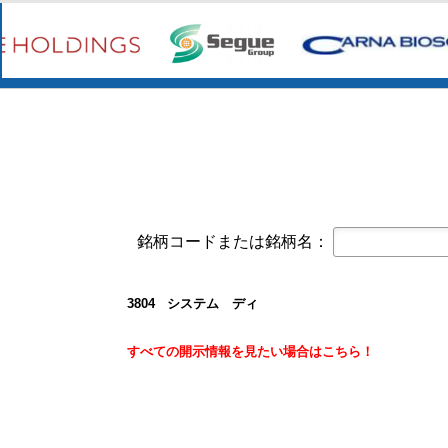
今すぐ登録
第三者割当により発行された第７回
サンコーテクノ(3435)
今すぐ登録
譲渡制限付株式報酬としての自己株
2027年３月期第１四半期決算短信〔
バッファロー(6676)
今すぐ登録
2027年３月期 第１四半期決算説
2027年３月期 第１四半期決算短
セプテーニ・ホールディングス(4293)
今
2026年12月期通期連結業績予想の
銘柄コードまたは銘柄名：
ワッツ(2735)
今すぐ登録
2026年８月期７月度 月次売上高
3804 システム ディ
ソフトバンクグループ(9984)
今すぐ登録
2027年３月期 第１四半期決算短
すべての開示情報を見たい場合はこちら！
スペース(9622)
今すぐ登録
2026年12月期 第2四半期（中間期
セプテーニ・ホールディングス(4293)
今
2026年12月期 第２四半期（中間