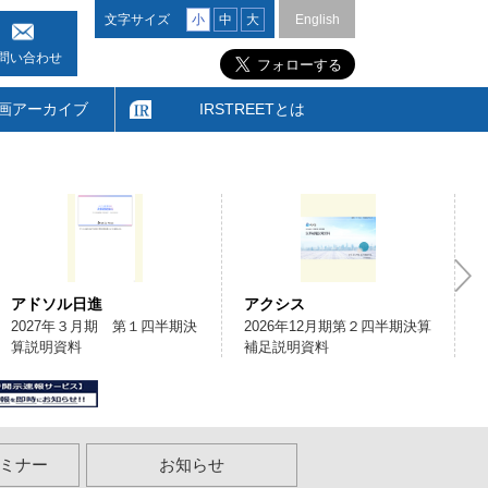
文字サイズ
小
中
大
English
問い合わせ
画アーカイブ
IRSTREETとは
アドソル日進
アクシス
2027年３月期 第１四半期決
2026年12月期第２四半期決算
算説明資料
補足説明資料
ミナー
お知らせ