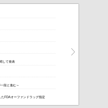
だけます。
ティングをアレンジします！～
に関して発表
が一段と進む～
象としたFDAオーファンドラッグ指定