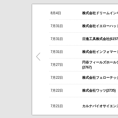
お知らせ
8月4日
株式会社ドリームインキュ
2026/08/06
NEW
アドソル日進(3837)
今すぐ登録
8/3
カバー(5253)の掲載を開始いたしま
7月31日
株式会社イエローハット(
株式報酬型ストックオプション（新
8/3
日本テクノ・ラボ(3849)の掲載を開
ゼロ(9028)
今すぐ登録
7月31日
日進工具株式会社(6157
7/1
ゴルフ・ドゥ(3032)の掲載を開始い
2026年6月期 決算短信[IFRS]（連
これまで開催した、個人投資家向け
2026年6月期 決算補足説明資料
5/21
梅の花グループ(7604)の掲載を開
7月31日
株式会社インフォマート(
リーダー電子(6867)
今すぐ登録
～ 戦略的グローバルＩＲのご案内 
円谷フィールズホール
営業外収益（為替差益）計上に関す
7月27日
今後のスケジュールにつきましては
【ニュースリリース】「WEB
(2767)
2027年３月期 第１四半期決算短
【ご提案書】戦略的グローバ
ニチレキグループ(5011)
7月22日
株式会社フェローテック(
今すぐ登録
2026年8月28日、29日開催 「日
7月22日
株式会社ワッツ(2735)
カルナバイオサイエンス(4572)
新規掲載企業
今すぐ登録
営業外費用及び特別損失の計上に関
2026年12月期第2四半期（中間期
7月21日
カルナバイオサイエンス株
2026年第2四半期決算説明資料
ビープラッツ(4381)