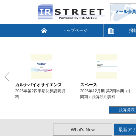
メール会員
トップページ
掲
カルナバイオサイエンス
スペース
明
2026年第2四半期決算説明資
2026年12月期 第2四半期（中
料
間期）決算説明資料
決算発表
What's New
最新ア