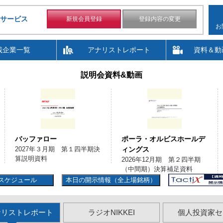
サービス
新規会員登録
登録内容の変更
お
載企業一覧
アナリストレポート
資料＆動
説明会資料&動画
バッファロー
ポーラ・オルビスホールデ
2027年３月期 第１四半期決
ィングス
算説明資料
2026年12月期 第２四半期
（中間期）決算補足資料
スケジュール
本日の開示情報（全上場銘柄）
ナリストレポート
ラジオNIKKEI
個人投資家セ