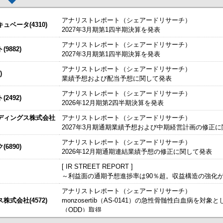
アナリストレポート（シェアードリサーチ）
ベータ(4310)
2027年3月期第1四半期決算を発表
アナリストレポート（シェアードリサーチ）
した。
今すぐ登録
9882)
2027年3月期第1四半期決算を発表
株予約権）の発行内容の確定に関するお知らせ
始いたしました。
今すぐ登録
アナリストレポート（シェアードリサーチ）
)
業績予想および配当予想に関して発表
たしました。
結）
今すぐ登録
IRセミナーやオンラインIRセミナーの内容を動画にてご覧いた
アナリストレポート（シェアードリサーチ）
始いたしました。
2492)
今すぐ登録
2026年12月期第2四半期決算を発表
～
ディングス株式会社
アナリストレポート（シェアードリサーチ）
るお知らせ
、こちらよりご確認ください。
海外IRサービス」提供開始！
～海外機関投資家とのWEBスモールミー
2027年3月期通期業績予想および中期経営計画の修正
信〔日本基準〕（連結）
ルＩＲのご提案
アナリストレポート（シェアードリサーチ）
6890)
2026年12月期通期連結業績予想の修正に関して発表
経・東証ＩＲフェア2026」に出展いたします
[ IR STREET REPORT ]
～利益面の通期予想進捗率は90％超。収益構造の強化
するお知らせ
アナリストレポート（シェアードリサーチ）
）決算短信〔日本基準〕(連結)
式会社(4572)
monzosertib（AS-0141）の急性骨髄性白血病を対
（ODD）取得
掲載開始日：8/3
カバー（5253：グロース）