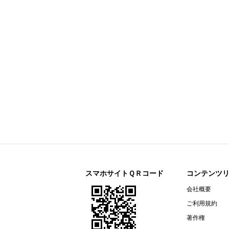
日本マクドナルドホールディングス(2702
月次IRニュース
大成温調(1904)
今すぐ登録
2027年３月期 第１四半期決算短
スペース(9622)
今すぐ登録
2026年12月期 第2四半期（中間期
ポーラ・オルビスホールディングス(4927
First Half of Fiscal 2026 Supplement
2026年12月期 第２四半期（中間
Summary of Financial Results For t
2026年12月期 第２四半期（中
アドソル日進(3837)
今すぐ登録
2027年３月期 第１四半期決算説
スマホサイトＱＲコード
コンテンツ
2027年３月期 第１四半期決算短
会社概要
ＣＬホールディングス(4286)
今すぐ登録
ご利用規約
2026年12月期第2四半期（中間
著作権
ナレルグループ(9163)
今すぐ登録