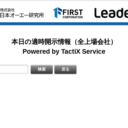
2026/08/07
掲載開始日：8/3
日本テクノ・ラボ（3849：アンビシャス）
日本基準〕(連結)
料
本日の適時開示情報（全上場会社）
掲載開始日：7/1
ゴルフ・ドゥ（3032：ネクスト）
Powered by TactiX Service
［日本基準］(連結)
四半期 決算補足資料
掲載開始日：5/21
梅の花グループ（7604：スタンダード）
〔日本基準〕(連結)
式の処分の払込完了に関するお知らせ
するお知らせ
料
日本基準〕（連結）