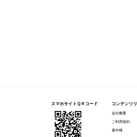
今すぐ登録
剰余金の配当に関するお知らせ
すららネット(3998)
今すぐ登録
2026年12月期 第２四半期決算補
通期連結業績予想の修正に関するお
2026年12月期 第２四半期（中間
リガク・ホールディングス(268A)
今すぐ登録
2026年12月期第2四半期決算説明資
オープンアップグループ(2154)
今すぐ登録
2026年６月期 決算短信〔ＩＦＲＳ
ザ・パック(3950)
今すぐ登録
2026年12月期第２四半期（中間
リネットジャパングループ(3556)
今すぐ登録
（開示事項の経過）株式会社マック
スマホサイトＱＲコード
コンテンツ
リガク・ホールディングス(268A)
会社概要
今すぐ登録
2026年12月期第２四半期（中間期
ご利用規約
エプコ(2311)
今すぐ登録
著作権
2026年12月期第2四半期決算説明資