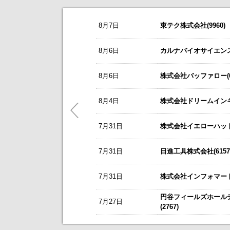
お知らせ
8月7日
東テク株式会社(9960)
2026/08/07
NEW
オープンアップグループ(2154)
今すぐ登録
8/3
カバー(5253)の掲載を開始いたしま
8月6日
カルナバイオサイエンス株
2026年6月期 通期決算説明会 動画
8/3
日本テクノ・ラボ(3849)の掲載を開
リーダー電子(6867)
今すぐ登録
8月6日
株式会社バッファロー(66
7/1
ゴルフ・ドゥ(3032)の掲載を開始い
2027年３月期第１四半期 決算補足
これまで開催した、個人投資家向け
東テク(9960)
5/21
梅の花グループ(7604)の掲載を開
8月4日
株式会社ドリームインキュ
今すぐ登録
アナリストレポート（シェアードリサー
～ 戦略的グローバルＩＲのご案内 
7月31日
ＳＢＳホールディングス(2384)
株式会社イエローハット(
今すぐ登録
今後のスケジュールにつきましては
【ニュースリリース】「WEB
2026年12月期 第２四半期決算説明
【ご提案書】戦略的グローバ
7月31日
日進工具株式会社(6157
レント(372A)
今すぐ登録
静銀リース株式会社との業務提携に
7月31日
株式会社インフォマート(
「熊本中央センター」 新規開設の
新規掲載企業
エプコ(2311)
今すぐ登録
円谷フィールズホール
7月27日
自己株式の取得および自己株式立会外
(2767)
ＳＷＣＣ(5805)
今すぐ登録