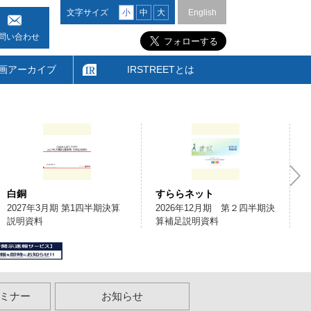
文字サイズ
小
中
大
English
問い合わせ
画アーカイブ
IRSTREETとは
白銅
すららネット
2027年3月期 第1四半期決算
2026年12月期 第２四半期決
説明資料
算補足説明資料
ミナー
お知らせ