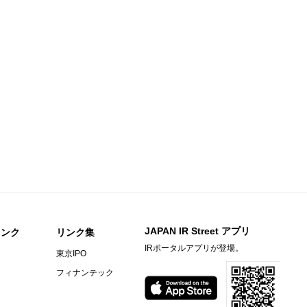
足説明資料
知らせ
期）決算短信〔日本基準〕(連結)
料
〕（連結）
期）決算短信〔日本基準〕（連結）
ビーヒル就労支援機構の株式取得に関するお知らせ
JAPAN IR Street アプリ
リンク
リンク集
IRポータルアプリが登場。
東京IPO
）決算短信〔ＩＦＲＳ〕(連結)
フィナンテック
料