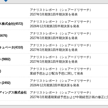
アナリストレポート（シェアードリサーチ）
2027年3月期第1四半期決算を発表
アナリストレポート（シェアードリサーチ）
した。
今すぐ登録
式会社(4572)
2026年12月期第2四半期決算を発表
始いたしました。
今すぐ登録
アナリストレポート（シェアードリサーチ）
76)
2027年3月期第1四半期決算を発表
たしました。
説明資料
今すぐ登録
IRセミナーやオンラインIRセミナーの内容を動画にてご覧いた
アナリストレポート（シェアードリサーチ）
始いたしました。
ベータ(4310)
今すぐ登録
2027年3月期第1四半期決算を発表
チ） ： 2027年3月期第1四半期決算を発表
～
アナリストレポート（シェアードリサーチ）
9882)
、こちらよりご確認ください。
海外IRサービス」提供開始！
～海外機関投資家とのWEBスモールミー
2027年3月期第1四半期決算を発表
資料
ルＩＲのご提案
アナリストレポート（シェアードリサーチ）
)
業績予想および配当予想に関して発表
関するお知らせ
アナリストレポート（シェアードリサーチ）
2492)
お知らせ
2026年12月期第2四半期決算を発表
ディングス株式会社
アナリストレポート（シェアードリサーチ）
買付取引（ToSTNeT-３）による自己株式の買付けの決定に関するお知らせ
2027年3月期通期業績予想および中期経営計画の修正
掲載開始日：8/3
カバー（5253：グロース）