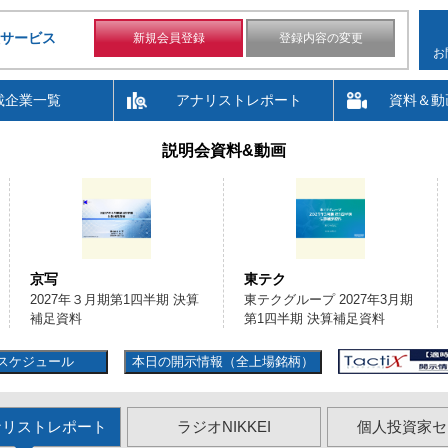
サービス
新規会員登録
登録内容の変更
お
載企業一覧
アナリストレポート
資料＆動
説明会資料&動画
京写
東テク
2027年３月期第1四半期 決算
東テクグループ 2027年3月期
補足資料
第1四半期 決算補足資料
スケジュール
本日の開示情報（全上場銘柄）
ナリストレポート
ラジオNIKKEI
個人投資家セ