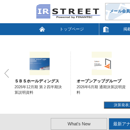
メール会員
トップページ
掲
ＳＢＳホールディングス
オープンアップグループ
会
2026年12月期 第２四半期決
2026年6月期 通期決算説明資
算説明資料
料
決算発表
What's New
最新ア