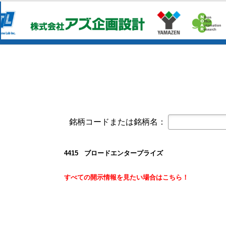
コーポレート・ガバナンスに関する報告書 
オープンアップグループ(2154)
今すぐ登録
2026年6月期 通期決算説明資料
京写(6837)
今すぐ登録
2027年３月期第１四半期決算短信〔
2027年３月期第1四半期 決算補足資
東テク(9960)
今すぐ登録
2027年３月期 第１四半期決算短信
東テクグループ 2027年3月期 第1
銘柄コードまたは銘柄名：
日本精密(7771)
今すぐ登録
令和９年３月期 第１四半期決算短信
クレスコ(4674)
今すぐ登録
4415 ブロードエンタープライズ
譲渡制限付株式報酬としての自己株
白銅(7637)
すべての開示情報を見たい場合はこちら！
今すぐ登録
業績予想および配当予想の修正に関
2027年3月期 第1四半期決算説明資
2027年3月期第1四半期決算短信〔
オープンアップグループ(2154)