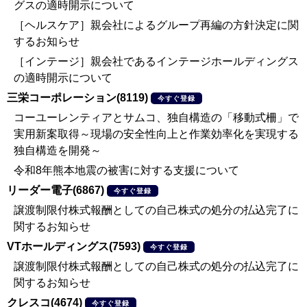
グスの適時開示について
［ヘルスケア］親会社によるグループ再編の方針決定に関
するお知らせ
［インテージ］親会社であるインテージホールディングス
の適時開示について
三栄コーポレーション(8119)
今すぐ登録
コーユーレンティアとサムコ、独自構造の「移動式柵」で
実用新案取得～現場の安全性向上と作業効率化を実現する
独自構造を開発～
令和8年熊本地震の被害に対する支援について
リーダー電子(6867)
今すぐ登録
譲渡制限付株式報酬としての自己株式の処分の払込完了に
関するお知らせ
VTホールディングス(7593)
今すぐ登録
譲渡制限付株式報酬としての自己株式の処分の払込完了に
関するお知らせ
クレスコ(4674)
今すぐ登録