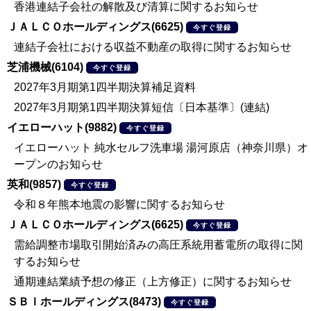
香港連結子会社の解散及び清算に関するお知らせ
ＪＡＬＣＯホールディングス(6625)
今すぐ登録
連結子会社における収益不動産の取得に関するお知らせ
芝浦機械(6104)
今すぐ登録
2027年3月期第1四半期決算補足資料
2027年3月期第1四半期決算短信〔日本基準〕(連結)
イエローハット(9882)
今すぐ登録
イエローハット 純水セルフ洗車場 湯河原店（神奈川県）オ
ープンのお知らせ
英和(9857)
今すぐ登録
令和８年熊本地震の影響に関するお知らせ
ＪＡＬＣＯホールディングス(6625)
今すぐ登録
需給調整市場取引開始済みの高圧系統用蓄電所の取得に関
するお知らせ
通期連結業績予想の修正（上方修正）に関するお知らせ
ＳＢＩホールディングス(8473)
今すぐ登録