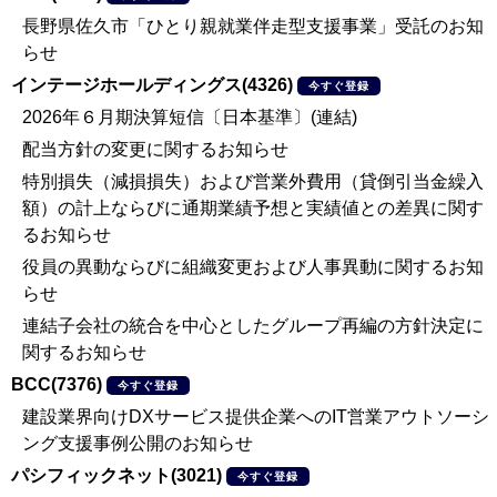
長野県佐久市「ひとり親就業伴走型支援事業」受託のお知
らせ
インテージホールディングス(4326)
今すぐ登録
2026年６月期決算短信〔日本基準〕(連結)
配当方針の変更に関するお知らせ
特別損失（減損損失）および営業外費用（貸倒引当金繰入
額）の計上ならびに通期業績予想と実績値との差異に関す
るお知らせ
役員の異動ならびに組織変更および人事異動に関するお知
らせ
連結子会社の統合を中心としたグループ再編の方針決定に
関するお知らせ
BCC(7376)
今すぐ登録
建設業界向けDXサービス提供企業へのIT営業アウトソーシ
ング支援事例公開のお知らせ
パシフィックネット(3021)
今すぐ登録