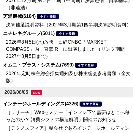
2026年12月期 第２四半期（中間期）決算短信〔日本基準〕
（非連結）
芝浦機械(6104)
今すぐ登録
決算補足説明資料（2027年3月期第1四半期決算説明資料）
ニチレキグループ(5011)
今すぐ登録
2026年8月5日(水)放映 日経CNBC「MARKET
COMPASS」内「直撃IR」に出演しました（リンク期間：
2027年8月5日まで）
オムニ・プラス・システム(7699)
今すぐ登録
2026年定時株主総会招集通知及び株主総会参考書類（全文
版）
2026/08/05
NEW
インテージホールディングス(4326)
今すぐ登録
［リサーチ］Webセミナー「インフレ下で需要はどこへ移
ったのか？ 消費シフトの構造解明」開催のお知らせ
［テクノスフィア］親会社であるインテージホールディン