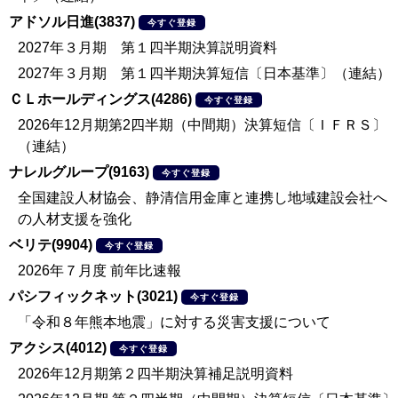
アドソル日進(3837)
今すぐ登録
2027年３月期 第１四半期決算説明資料
2027年３月期 第１四半期決算短信〔日本基準〕（連結）
ＣＬホールディングス(4286)
今すぐ登録
2026年12月期第2四半期（中間期）決算短信〔ＩＦＲＳ〕
（連結）
ナレルグループ(9163)
今すぐ登録
全国建設人材協会、静清信用金庫と連携し地域建設会社へ
の人材支援を強化
ベリテ(9904)
今すぐ登録
2026年７月度 前年比速報
パシフィックネット(3021)
今すぐ登録
「令和８年熊本地震」に対する災害支援について
アクシス(4012)
今すぐ登録
2026年12月期第２四半期決算補足説明資料