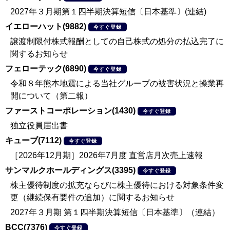
2027年３月期第１四半期決算短信〔日本基準〕(連結)
イエローハット(9882)
今すぐ登録
譲渡制限付株式報酬としての自己株式の処分の払込完了に
関するお知らせ
フェローテック(6890)
今すぐ登録
令和８年熊本地震による当社グループの被害状況と操業再
開について（第二報）
ファーストコーポレーション(1430)
今すぐ登録
独立役員届出書
キューブ(7112)
今すぐ登録
［2026年12月期］2026年7月度 直営店月次売上速報
サンマルクホールディングス(3395)
今すぐ登録
株主優待制度の拡充ならびに株主優待における対象条件変
更（継続保有要件の追加）に関するお知らせ
2027年３月期 第１四半期決算短信〔日本基準〕（連結）
BCC(7376)
今すぐ登録