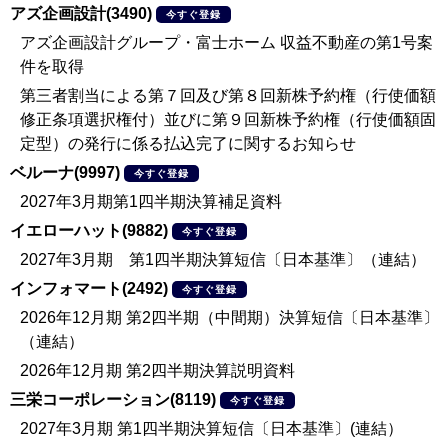
アズ企画設計(3490)
今すぐ登録
アズ企画設計グループ・富士ホーム 収益不動産の第1号案
件を取得
第三者割当による第７回及び第８回新株予約権（行使価額
修正条項選択権付）並びに第９回新株予約権（行使価額固
定型）の発行に係る払込完了に関するお知らせ
ベルーナ(9997)
今すぐ登録
2027年3月期第1四半期決算補足資料
イエローハット(9882)
今すぐ登録
2027年3月期 第1四半期決算短信〔日本基準〕（連結）
インフォマート(2492)
今すぐ登録
2026年12月期 第2四半期（中間期）決算短信〔日本基準〕
（連結）
2026年12月期 第2四半期決算説明資料
三栄コーポレーション(8119)
今すぐ登録
2027年3月期 第1四半期決算短信〔日本基準〕(連結）