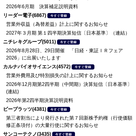
2026年6月期 決算補足説明資料
リーダー電子(6867)
今すぐ登録
営業外収益（為替差益）計上に関するお知らせ
2027年３月期 第１四半期決算短信〔日本基準〕（連結）
ニチレキグループ(5011)
今すぐ登録
2026年8月28日、29日開催 「日経・東証ＩＲフェア
2026」に出展いたします
カルナバイオサイエンス(4572)
今すぐ登録
営業外費用及び特別損失の計上に関するお知らせ
2026年12月期第2四半期（中間期）決算短信〔日本基準〕
(連結)
2026年第2四半期決算説明資料
ビープラッツ(4381)
今すぐ登録
第三者割当により発行された第７回新株予約権（行使価額
修正条項付）の大量行使に関するお知らせ
サンコーテクノ(3435)
今すぐ登録