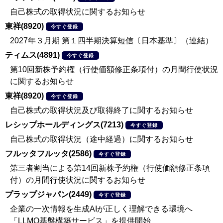
自己株式の取得状況に関するお知らせ
東祥(8920)
今すぐ登録
2027年３月期 第１四半期決算短信〔日本基準〕（連結）
ティムス(4891)
今すぐ登録
第10回新株予約権（行使価額修正条項付）の月間行使状況
に関するお知らせ
東祥(8920)
今すぐ登録
自己株式の取得状況及び取得終了に関するお知らせ
レシップホールディングス(7213)
今すぐ登録
自己株式の取得状況（途中経過）に関するお知らせ
フルッタフルッタ(2586)
今すぐ登録
第三者割当による第14回新株予約権（行使価額修正条項
付）の月間行使状況に関するお知らせ
プラップジャパン(2449)
今すぐ登録
企業の一次情報を生成AIが正しく理解できる環境へ
「LLMO基盤構築サービス」を提供開始