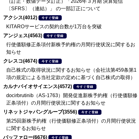
（訂正・数値データ訂正）「2026年３月期 決算短信
〔SFRS〕（連結）」 の一部訂正について
アクシス(4012)
今すぐ登録
KITAROサービスの契約台数が1万台を突破
アンジェス(4563)
今すぐ登録
行使価額修正条項付新株予約権の月間行使状況に関するお
知らせ
クレスコ(4674)
今すぐ登録
自己株式の取得状況に関するお知らせ（会社法第459条第1
項の規定による当社定款の定めに基づく自己株式の取得）
カルナバイオサイエンス(4572)
今すぐ登録
docirbrutinib（AS-1763）開発促進新株予約権（行使価額修
正条項付）の月間行使状況に関するお知らせ
リネットジャパングループ(3556)
今すぐ登録
第25回新株予約権（行使価額修正条項付）の月間行使状況
に関するお知らせ
バッファロー(6676)
今すぐ登録