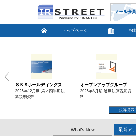
メール会員
トップページ
掲
ＳＢＳホールディングス
オープンアップグループ
会
2026年12月期 第２四半期決
2026年6月期 通期決算説明資
算説明資料
料
決算発表
What's New
最新ア