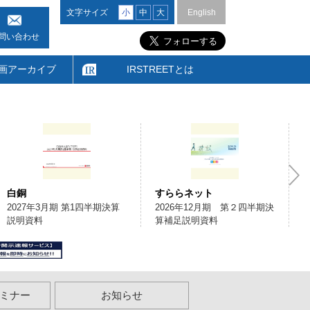
文字サイズ
小
中
大
English
問い合わせ
画アーカイブ
IRSTREETとは
白銅
すららネット
2027年3月期 第1四半期決算
2026年12月期 第２四半期決
説明資料
算補足説明資料
ミナー
お知らせ