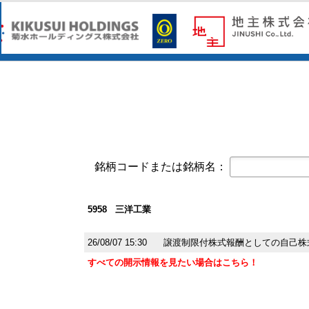
コーポレート・ガバナンスに関する報告書 
オープンアップグループ(2154)
今すぐ登録
2026年6月期 通期決算説明資料
京写(6837)
今すぐ登録
2027年３月期第１四半期決算短信〔
2027年３月期第1四半期 決算補足資
東テク(9960)
今すぐ登録
2027年３月期 第１四半期決算短信
東テクグループ 2027年3月期 第1
銘柄コードまたは銘柄名：
日本精密(7771)
今すぐ登録
令和９年３月期 第１四半期決算短信
クレスコ(4674)
今すぐ登録
5958 三洋工業
譲渡制限付株式報酬としての自己株
白銅(7637)
26/08/07 15:30
譲渡制限付株式報酬としての自己株
今すぐ登録
業績予想および配当予想の修正に関
すべての開示情報を見たい場合はこちら！
2027年3月期 第1四半期決算説明資
2027年3月期第1四半期決算短信〔
オープンアップグループ(2154)