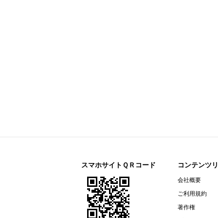
今すぐ登録
剰余金の配当に関するお知らせ
すららネット(3998)
今すぐ登録
2026年12月期 第２四半期決算補
通期連結業績予想の修正に関するお
2026年12月期 第２四半期（中間
リガク・ホールディングス(268A)
今すぐ登録
2026年12月期第2四半期決算説明資
オープンアップグループ(2154)
今すぐ登録
2026年６月期 決算短信〔ＩＦＲＳ
ザ・パック(3950)
今すぐ登録
2026年12月期第２四半期（中間
リネットジャパングループ(3556)
今すぐ登録
（開示事項の経過）株式会社マック
スマホサイトＱＲコード
コンテンツ
リガク・ホールディングス(268A)
会社概要
今すぐ登録
2026年12月期第２四半期（中間期
ご利用規約
エプコ(2311)
今すぐ登録
著作権
2026年12月期第2四半期決算説明資