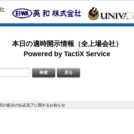
2026/08/07
掲載開始日：8/3
日本テクノ・ラボ（3849：アンビシャス）
日本基準〕(連結)
料
本日の適時開示情報（全上場会社）
掲載開始日：7/1
ゴルフ・ドゥ（3032：ネクスト）
Powered by TactiX Service
［日本基準］(連結)
四半期 決算補足資料
掲載開始日：5/21
梅の花グループ（7604：スタンダード）
〔日本基準〕(連結)
式の処分の払込完了に関するお知らせ
式の処分の払込完了に関するお知らせ
するお知らせ
料
日本基準〕（連結）