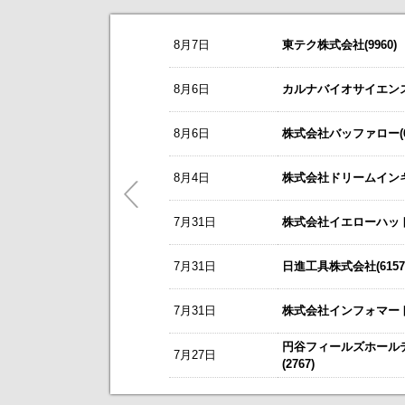
お知らせ
8月7日
東テク株式会社(9960)
2026/08/07
NEW
オープンアップグループ(2154)
今すぐ登録
8/3
カバー(5253)の掲載を開始いたしま
8月6日
カルナバイオサイエンス株
2026年6月期 通期決算説明会 動画
8/3
日本テクノ・ラボ(3849)の掲載を開
リーダー電子(6867)
今すぐ登録
8月6日
株式会社バッファロー(66
7/1
ゴルフ・ドゥ(3032)の掲載を開始い
2027年３月期第１四半期 決算補足
これまで開催した、個人投資家向け
東テク(9960)
5/21
梅の花グループ(7604)の掲載を開
8月4日
株式会社ドリームインキュ
今すぐ登録
アナリストレポート（シェアードリサー
～ 戦略的グローバルＩＲのご案内 
7月31日
ＳＢＳホールディングス(2384)
株式会社イエローハット(
今すぐ登録
今後のスケジュールにつきましては
【ニュースリリース】「WEB
2026年12月期 第２四半期決算説明
【ご提案書】戦略的グローバ
7月31日
日進工具株式会社(6157
レント(372A)
今すぐ登録
静銀リース株式会社との業務提携に
7月31日
株式会社インフォマート(
「熊本中央センター」 新規開設の
新規掲載企業
エプコ(2311)
今すぐ登録
円谷フィールズホール
7月27日
自己株式の取得および自己株式立会外
(2767)
ＳＷＣＣ(5805)
今すぐ登録