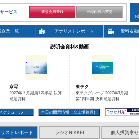
サービス
新規会員登録
登録内容の変更
お
載企業一覧
アナリストレポート
資料＆動
説明会資料&動画
京写
東テク
2027年３月期第1四半期 決算
東テクグループ 2027年3月期
補足資料
第1四半期 決算補足資料
スケジュール
本日の開示情報（全上場銘柄）
ナリストレポート
ラジオNIKKEI
個人投資家セ