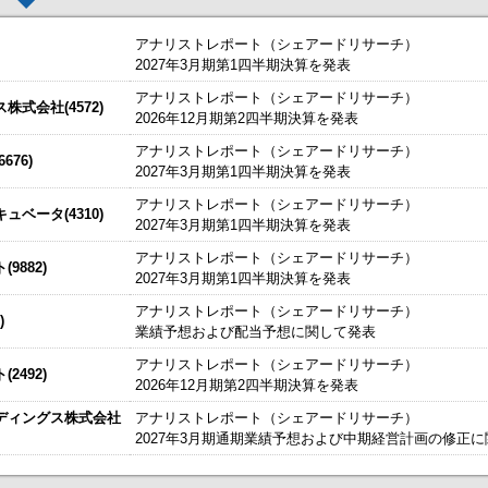
アナリストレポート（シェアードリサーチ）
2027年3月期第1四半期決算を発表
アナリストレポート（シェアードリサーチ）
した。
今すぐ登録
式会社(4572)
2026年12月期第2四半期決算を発表
始いたしました。
今すぐ登録
アナリストレポート（シェアードリサーチ）
76)
2027年3月期第1四半期決算を発表
たしました。
説明資料
今すぐ登録
IRセミナーやオンラインIRセミナーの内容を動画にてご覧いた
アナリストレポート（シェアードリサーチ）
始いたしました。
ベータ(4310)
今すぐ登録
2027年3月期第1四半期決算を発表
チ） ： 2027年3月期第1四半期決算を発表
～
アナリストレポート（シェアードリサーチ）
9882)
、こちらよりご確認ください。
海外IRサービス」提供開始！
～海外機関投資家とのWEBスモールミー
2027年3月期第1四半期決算を発表
資料
ルＩＲのご提案
アナリストレポート（シェアードリサーチ）
)
業績予想および配当予想に関して発表
関するお知らせ
アナリストレポート（シェアードリサーチ）
2492)
お知らせ
2026年12月期第2四半期決算を発表
ディングス株式会社
アナリストレポート（シェアードリサーチ）
買付取引（ToSTNeT-３）による自己株式の買付けの決定に関するお知らせ
2027年3月期通期業績予想および中期経営計画の修正
掲載開始日：8/3
カバー（5253：グロース）