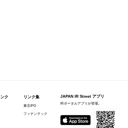
足説明資料
知らせ
期）決算短信〔日本基準〕(連結)
料
〕（連結）
期）決算短信〔日本基準〕（連結）
ビーヒル就労支援機構の株式取得に関するお知らせ
JAPAN IR Street アプリ
リンク
リンク集
IRポータルアプリが登場。
東京IPO
）決算短信〔ＩＦＲＳ〕(連結)
フィナンテック
料