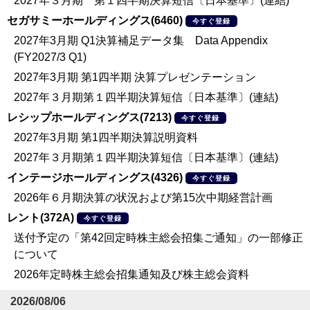
2027年３月期 第１四半期決算短信〔日本基準〕(連結)
セガサミーホールディングス(6460)
今すぐ登録
2027年3月期 Q1決算補足データ集 Data Appendix
(FY2027/3 Q1)
2027年3月期 第1四半期 決算プレゼンテーション
2027年３月期第１四半期決算短信〔日本基準〕(連結)
レシップホールディングス(7213)
今すぐ登録
2027年3月期 第1四半期決算説明資料
2027年３月期第１四半期決算短信〔日本基準〕(連結)
インテージホールディングス(4326)
今すぐ登録
2026年６月期決算の状況および第15次中期経営計画
レント(372A)
今すぐ登録
送付予定の「第42回定時株主総会招集ご通知」の一部修正
について
2026年定時株主総会招集通知及び株主総会資料
2026/08/06