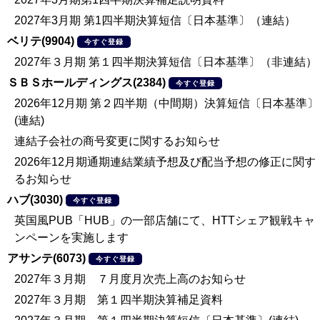
2027年3月期 第1四半期決算短信〔日本基準〕（連結）
ベリテ(9904)
今すぐ登録
2027年３月期 第１四半期決算短信〔日本基準〕（非連結）
ＳＢＳホールディングス(2384)
今すぐ登録
2026年12月期 第２四半期（中間期）決算短信〔日本基準〕
(連結)
連結子会社の商号変更に関するお知らせ
2026年12月期通期連結業績予想及び配当予想の修正に関す
るお知らせ
ハブ(3030)
今すぐ登録
英国風PUB「HUB」の一部店舗にて、HTTシェア観戦キャ
ンペーンを実施します
アサンテ(6073)
今すぐ登録
2027年３月期 ７月度月次売上高のお知らせ
2027年３月期 第１四半期決算補足資料