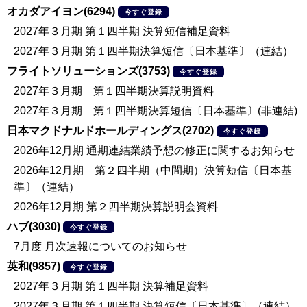
オカダアイヨン(6294)
今すぐ登録
2027年３月期 第１四半期 決算短信補足資料
2027年３月期 第１四半期決算短信〔日本基準〕（連結）
フライトソリューションズ(3753)
今すぐ登録
2027年３月期 第１四半期決算説明資料
2027年３月期 第１四半期決算短信〔日本基準〕(非連結)
日本マクドナルドホールディングス(2702)
今すぐ登録
2026年12月期 通期連結業績予想の修正に関するお知らせ
2026年12月期 第２四半期（中間期）決算短信〔日本基
準〕（連結）
2026年12月期 第２四半期決算説明会資料
ハブ(3030)
今すぐ登録
7月度 月次速報についてのお知らせ
英和(9857)
今すぐ登録
2027年３月期 第１四半期 決算補足資料
2027年３月期 第１四半期 決算短信〔日本基準〕（連結）