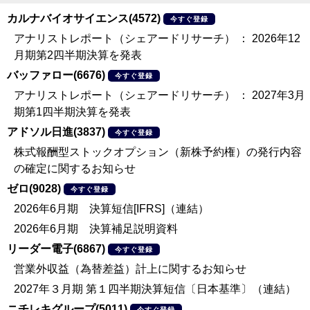
カルナバイオサイエンス(4572)
今すぐ登録
アナリストレポート（シェアードリサーチ） ： 2026年12
月期第2四半期決算を発表
バッファロー(6676)
今すぐ登録
アナリストレポート（シェアードリサーチ） ： 2027年3月
期第1四半期決算を発表
アドソル日進(3837)
今すぐ登録
株式報酬型ストックオプション（新株予約権）の発行内容
の確定に関するお知らせ
ゼロ(9028)
今すぐ登録
2026年6月期 決算短信[IFRS]（連結）
2026年6月期 決算補足説明資料
リーダー電子(6867)
今すぐ登録
営業外収益（為替差益）計上に関するお知らせ
2027年３月期 第１四半期決算短信〔日本基準〕（連結）
ニチレキグループ(5011)
今すぐ登録