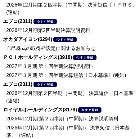
2026年12月期第２四半期（中間期）決算短信〔ＩＦＲＳ〕
(連結)
エプコ(2311)
今すぐ登録
2026年12月期第2四半期決算説明資料
オカダアイヨン(6294)
今すぐ登録
自己株式の取得枠設定に関するお知らせ
ＰＣＩホールディングス(3918)
今すぐ登録
2027年３月期 第１四半期決算説明資料
2027年３月期 第１四半期決算短信〔日本基準〕(連結)
エプコ(2311)
今すぐ登録
2026年12月期第２四半期（中間期） 決算短信〔日本基準〕
(連結)
ロイヤルホールディングス(8179)
今すぐ登録
2026年12月期 第２四半期（中間期）決算説明資料
2026年12月期 第２四半期（中間期） 決算短信〔日本基
準〕（連結）