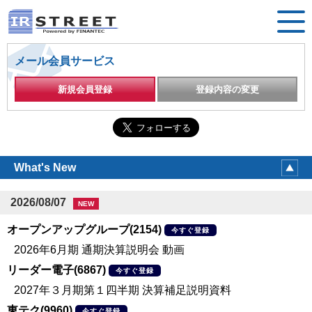
メール会員サービス
新規会員登録
登録内容の変更
What's New
2026/08/07
NEW
オープンアップグループ(2154)
今すぐ登録
2026年6月期 通期決算説明会 動画
リーダー電子(6867)
今すぐ登録
2027年３月期第１四半期 決算補足説明資料
東テク(9960)
今すぐ登録