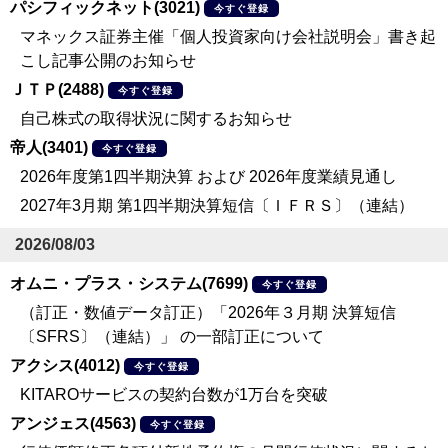
パシフィックネット(3021)
今すぐ登録
マネックス証券主催「個人投資家向け会社説明会」書き起
こし記事公開のお知らせ
ＪＴＰ(2488)
今すぐ登録
自己株式の取得状況に関するお知らせ
帝人(3401)
今すぐ登録
2026年度第1四半期決算 および 2026年度業績見通し
2027年3月期 第1四半期決算短信〔ＩＦＲＳ〕（連結）
2026/08/03
オムニ・プラス・システム(7699)
今すぐ登録
（訂正・数値データ訂正）「2026年３月期 決算短信
〔SFRS〕（連結）」 の一部訂正について
アクシス(4012)
今すぐ登録
KITAROサービスの契約台数が1万台を突破
アンジェス(4563)
今すぐ登録