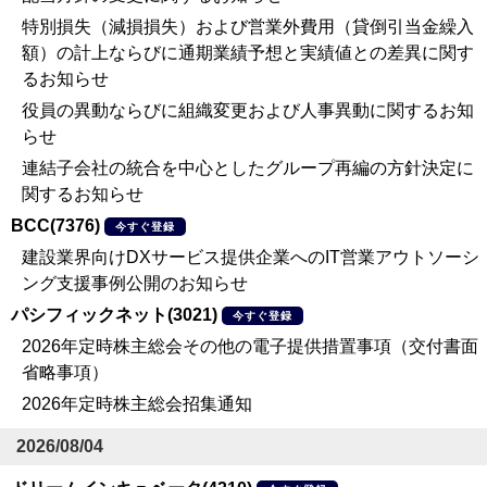
特別損失（減損損失）および営業外費用（貸倒引当金繰入
額）の計上ならびに通期業績予想と実績値との差異に関す
るお知らせ
役員の異動ならびに組織変更および人事異動に関するお知
らせ
連結子会社の統合を中心としたグループ再編の方針決定に
関するお知らせ
BCC(7376)
今すぐ登録
建設業界向けDXサービス提供企業へのIT営業アウトソーシ
ング支援事例公開のお知らせ
パシフィックネット(3021)
今すぐ登録
2026年定時株主総会その他の電子提供措置事項（交付書面
省略事項）
2026年定時株主総会招集通知
2026/08/04