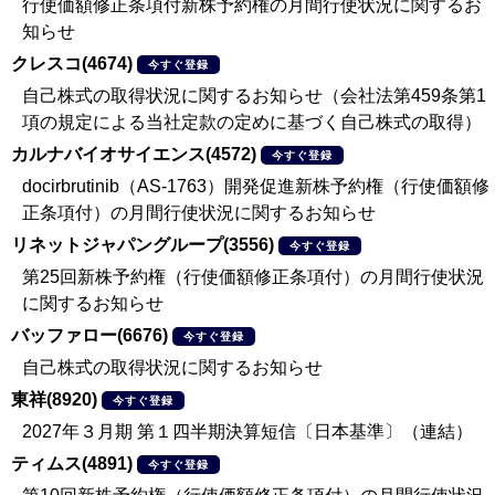
行使価額修正条項付新株予約権の月間行使状況に関するお
知らせ
クレスコ(4674)
今すぐ登録
自己株式の取得状況に関するお知らせ（会社法第459条第1
項の規定による当社定款の定めに基づく自己株式の取得）
カルナバイオサイエンス(4572)
今すぐ登録
docirbrutinib（AS-1763）開発促進新株予約権（行使価額修
正条項付）の月間行使状況に関するお知らせ
リネットジャパングループ(3556)
今すぐ登録
第25回新株予約権（行使価額修正条項付）の月間行使状況
に関するお知らせ
バッファロー(6676)
今すぐ登録
自己株式の取得状況に関するお知らせ
東祥(8920)
今すぐ登録
2027年３月期 第１四半期決算短信〔日本基準〕（連結）
ティムス(4891)
今すぐ登録