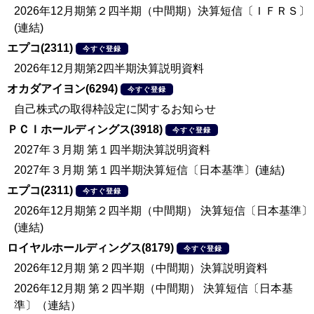
2026年12月期第２四半期（中間期）決算短信〔ＩＦＲＳ〕
(連結)
エプコ(2311)
今すぐ登録
2026年12月期第2四半期決算説明資料
オカダアイヨン(6294)
今すぐ登録
自己株式の取得枠設定に関するお知らせ
ＰＣＩホールディングス(3918)
今すぐ登録
2027年３月期 第１四半期決算説明資料
2027年３月期 第１四半期決算短信〔日本基準〕(連結)
エプコ(2311)
今すぐ登録
2026年12月期第２四半期（中間期） 決算短信〔日本基準〕
(連結)
ロイヤルホールディングス(8179)
今すぐ登録
2026年12月期 第２四半期（中間期）決算説明資料
2026年12月期 第２四半期（中間期） 決算短信〔日本基
準〕（連結）