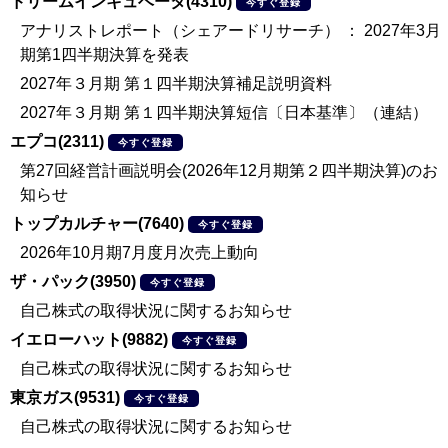
ドリームインキュベータ(4310)
今すぐ登録
アナリストレポート（シェアードリサーチ） ： 2027年3月
期第1四半期決算を発表
2027年３月期 第１四半期決算補足説明資料
2027年３月期 第１四半期決算短信〔日本基準〕（連結）
エプコ(2311)
今すぐ登録
第27回経営計画説明会(2026年12月期第２四半期決算)のお
知らせ
トップカルチャー(7640)
今すぐ登録
2026年10月期7月度月次売上動向
ザ・パック(3950)
今すぐ登録
自己株式の取得状況に関するお知らせ
イエローハット(9882)
今すぐ登録
自己株式の取得状況に関するお知らせ
東京ガス(9531)
今すぐ登録
自己株式の取得状況に関するお知らせ