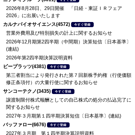
2026年8月28日、29日開催 「日経・東証ＩＲフェア
2026」に出展いたします
カルナバイオサイエンス(4572)
今すぐ登録
営業外費用及び特別損失の計上に関するお知らせ
2026年12月期第2四半期（中間期）決算短信〔日本基準〕
(連結)
2026年第2四半期決算説明資料
ビープラッツ(4381)
今すぐ登録
第三者割当により発行された第７回新株予約権（行使価額
修正条項付）の大量行使に関するお知らせ
サンコーテクノ(3435)
今すぐ登録
譲渡制限付株式報酬としての自己株式の処分の払込完了に
関するお知らせ
2027年３月期第１四半期決算短信〔日本基準〕(連結)
バッファロー(6676)
今すぐ登録
2027年３月期 第１四半期決算説明資料