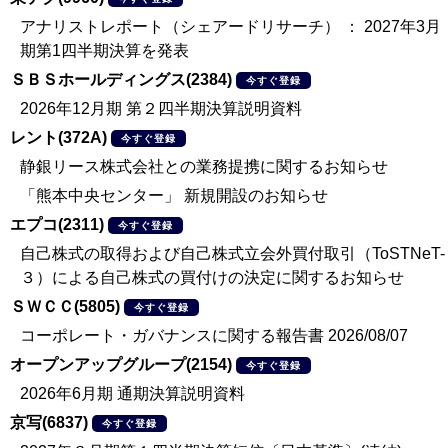
アナリストレポート（シェアードリサーチ） ： 2027年3月
期第1四半期決算を発表
ＳＢＳホールディングス(2384)
今すぐ登録
2026年12月期 第２四半期決算説明資料
レント(372A)
今すぐ登録
静銀リース株式会社との業務提携に関するお知らせ
「熊本中央センター」 新規開設のお知らせ
エプコ(2311)
今すぐ登録
自己株式の取得および自己株式立会外買付取引（ToSTNeT-
３）による自己株式の買付けの決定に関するお知らせ
ＳＷＣＣ(5805)
今すぐ登録
コーポレート・ガバナンスに関する報告書 2026/08/07
オープンアップグループ(2154)
今すぐ登録
2026年6月期 通期決算説明資料
京写(6837)
今すぐ登録