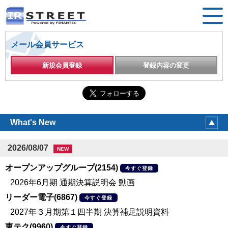
メール会員サービス
新規会員登録
登録内容の変更
What's New
2026/08/07
NEW
オープンアップグループ(2154)
今すぐ登録
2026年6月期 通期決算説明会 動画
リーダー電子(6867)
今すぐ登録
2027年３月期第１四半期 決算補足説明資料
東テク(9960)
今すぐ登録