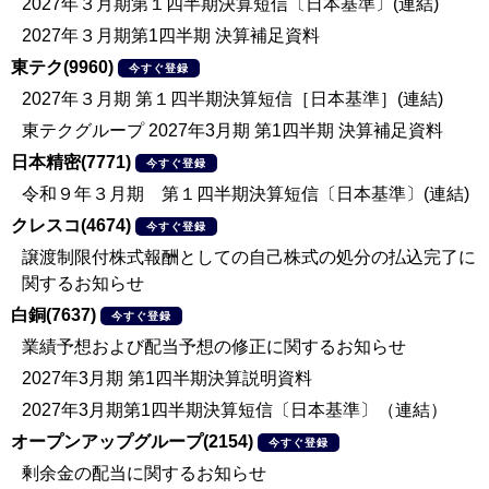
2027年３月期第１四半期決算短信〔日本基準〕(連結)
2027年３月期第1四半期 決算補足資料
東テク(9960)
今すぐ登録
2027年３月期 第１四半期決算短信［日本基準］(連結)
東テクグループ 2027年3月期 第1四半期 決算補足資料
日本精密(7771)
今すぐ登録
令和９年３月期 第１四半期決算短信〔日本基準〕(連結)
クレスコ(4674)
今すぐ登録
譲渡制限付株式報酬としての自己株式の処分の払込完了に
関するお知らせ
白銅(7637)
今すぐ登録
業績予想および配当予想の修正に関するお知らせ
2027年3月期 第1四半期決算説明資料
2027年3月期第1四半期決算短信〔日本基準〕（連結）
オープンアップグループ(2154)
今すぐ登録
剰余金の配当に関するお知らせ