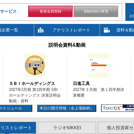
サービス
新規会員登録
登録内容の変更
お
載企業一覧
アナリストレポート
資料＆動
説明会資料&動画
ＳＢＩホールディングス
日進工具
2027年3月期 第1四半期 SBI
2027年３月期 第１四半期決
ホールディングス 決算説明会
算概要
動画・資料
スケジュール
本日の開示情報（全上場銘柄）
ナリストレポート
ラジオNIKKEI
個人投資家セ