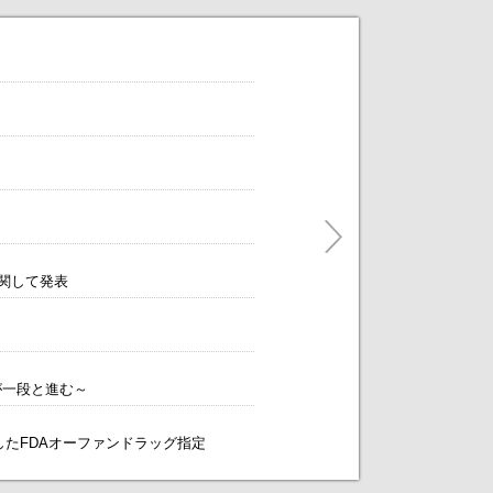
年8月5日まで）
だけます。
ティングをアレンジします！～
に関して発表
する独自構造を開発～
が一段と進む～
象としたFDAオーファンドラッグ指定