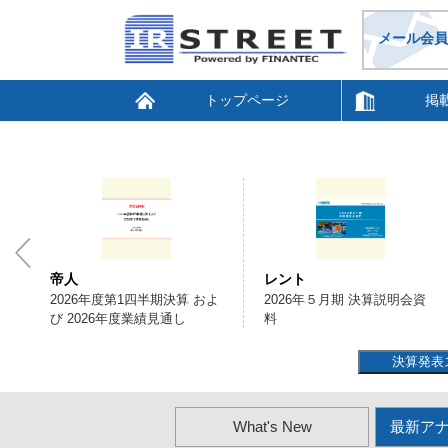
メール会員
トップページ
掲
帝人
レント
2026年度第1四半期決算 およ
2026年５月期 決算説明会資
び 2026年度業績見通し
料
決算発表
What's New
最新ア