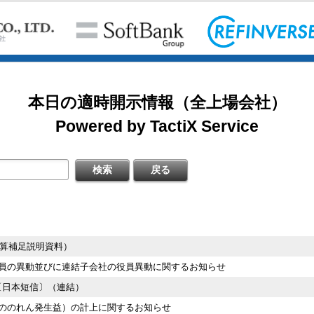
式の処分の払込完了に関するお知らせ
掲載開始日：8/3
カバー（5253：グロース）
プの被害状況と操業再開について（第二報）
登録
本日の適時開示情報（全上場会社）
掲載開始日：7/1
ゴルフ・ドゥ（3032：ネクスト）
Powered by TactiX Service
直営店月次売上速報
掲載開始日：5/21
登録
梅の花グループ（7604：スタンダード）
待における対象条件変更（継続保有要件の追加）に関するお知らせ
信〔日本基準〕（連結）
支援事業」受託のお知らせ
決算補足説明資料）
登録
員の異動並びに連結子会社の役員異動に関するお知らせ
連結)
信〔日本短信〕（連結）
費用（貸倒引当金繰入額）の計上ならびに通期業績予想と実績値との差異に
ののれん発生益）の計上に関するお知らせ