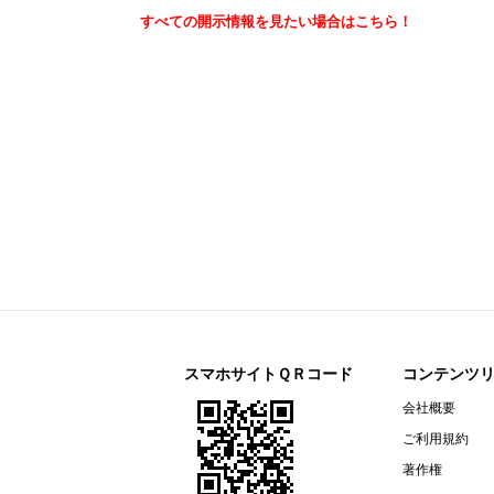
役員の異動ならびに組織変更および
すべての開示情報を見たい場合はこちら！
連結子会社の統合を中心としたグル
BCC(7376)
今すぐ登録
建設業界向けDXサービス提供企業
パシフィックネット(3021)
今すぐ登録
2026年定時株主総会その他の電子
2026年定時株主総会招集通知
2026/08/04
NEW
ドリームインキュベータ(4310)
今すぐ登録
アナリストレポート（シェアードリサー
2027年３月期 第１四半期決算補足
2027年３月期 第１四半期決算短
エプコ(2311)
スマホサイトＱＲコード
コンテンツ
今すぐ登録
第27回経営計画説明会(2026年12
会社概要
トップカルチャー(7640)
今すぐ登録
ご利用規約
2026年10月期7月度月次売上動向
著作権
ザ・パック(3950)
今すぐ登録