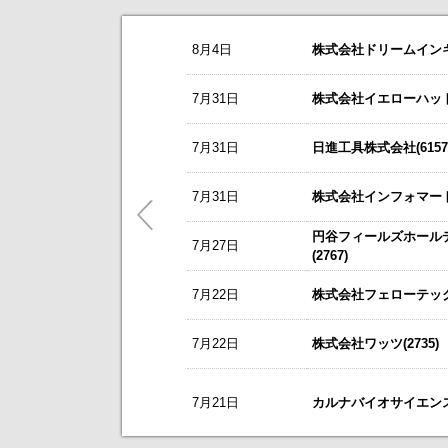
お知らせ
8月4日
株式会社ドリームインキュ
2026/08/06
NEW
ニチレキグループ(5011)
今すぐ登録
8/3
カバー(5253)の掲載を開始いたしま
7月31日
株式会社イエローハット(
2026年8月5日(水)放映 日経CNB
8/3
日本テクノ・ラボ(3849)の掲載を開
オムニ・プラス・システム(7699)
今すぐ登録
7月31日
日進工具株式会社(6157
7/1
ゴルフ・ドゥ(3032)の掲載を開始い
2026年定時株主総会招集通知及び
これまで開催した、個人投資家向け
5/21
梅の花グループ(7604)の掲載を開
7月31日
株式会社インフォマート(
2026/08/05
NEW
～ 戦略的グローバルＩＲのご案内 
三栄コーポレーション(8119)
円谷フィールズホール
今すぐ登録
7月27日
今後のスケジュールにつきましては
【ニュースリリース】「WEB
(2767)
コーユーレンティアとサムコ、独自
【ご提案書】戦略的グローバ
令和8年熊本地震の被害に対する支
7月22日
株式会社フェローテック(
リーダー電子(6867)
今すぐ登録
譲渡制限付株式報酬としての自己株
7月22日
株式会社ワッツ(2735)
新規掲載企業
VTホールディングス(7593)
今すぐ登録
譲渡制限付株式報酬としての自己株
7月21日
カルナバイオサイエンス株
クレスコ(4674)
今すぐ登録
2027年３月期第１四半期決算短信〔