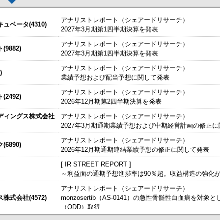
アナリストレポート（シェアードリサーチ）
ベータ(4310)
2027年3月期第1四半期決算を発表
アナリストレポート（シェアードリサーチ）
した。
今すぐ登録
9882)
2027年3月期第1四半期決算を発表
C「MARKET COMPASS」内「直撃IR」に出演しました（リンク期間：2027
始いたしました。
今すぐ登録
アナリストレポート（シェアードリサーチ）
)
業績予想および配当予想に関して発表
たしました。
株主総会参考書類（全文版）
今すぐ登録
IRセミナーやオンラインIRセミナーの内容を動画にてご覧いた
アナリストレポート（シェアードリサーチ）
始いたしました。
2492)
今すぐ登録
2026年12月期第2四半期決算を発表
～
ディングス株式会社
アナリストレポート（シェアードリサーチ）
、こちらよりご確認ください。
海外IRサービス」提供開始！
～海外機関投資家とのWEBスモールミー
2027年3月期通期業績予想および中期経営計画の修正
構造の「移動式柵」で実用新案取得～現場の安全性向上と作業効率化を実現
ルＩＲのご提案
援について
アナリストレポート（シェアードリサーチ）
6890)
2026年12月期通期連結業績予想の修正に関して発表
式の処分の払込完了に関するお知らせ
[ IR STREET REPORT ]
～利益面の通期予想進捗率は90％超。収益構造の強化
アナリストレポート（シェアードリサーチ）
式の処分の払込完了に関するお知らせ
式会社(4572)
monzosertib（AS-0141）の急性骨髄性白血病を対
（ODD）取得
掲載開始日：8/3
日本基準〕(連結)
日本テクノ・ラボ（3849：アンビシャス）