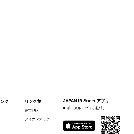
人事異動に関するお知らせ
ープ再編の方針決定に関するお知らせ
へのIT営業アウトソーシング支援事例公開のお知らせ
提供措置事項（交付書面省略事項）
チ） ： 2027年3月期第1四半期決算を発表
説明資料
信〔日本基準〕（連結）
JAPAN IR Street アプリ
リンク
リンク集
月期第２四半期決算)のお知らせ
IRポータルアプリが登場。
東京IPO
フィナンテック