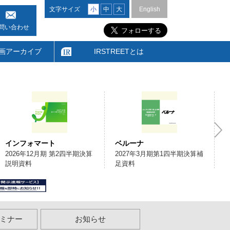
文字サイズ
小
中
大
English
問い合わせ
画アーカイブ
IRSTREETとは
インフォマート
ベルーナ
2026年12月期 第2四半期決算
2027年3月期第1四半期決算補
説明資料
足資料
ミナー
お知らせ