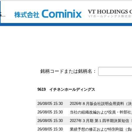
イエローハット(9882)
今すぐ登録
譲渡制限付株式報酬としての自己株
フェローテック(6890)
今すぐ登録
令和８年熊本地震による当社グルー
ファーストコーポレーション(1430)
今すぐ
独立役員届出書
キューブ(7112)
今すぐ登録
［2026年12月期］2026年7月度 
サンマルクホールディングス(3395)
今すぐ
銘柄コードまたは銘柄名：
株主優待制度の拡充ならびに株主優
2027年３月期 第１四半期決算短
9619 イチネンホールディングス
BCC(7376)
今すぐ登録
長野県佐久市「ひとり親就業伴走型
26/08/05 15:30
2026年８月版会社説明会用資料（
インテージホールディングス(4326)
今すぐ
26/08/05 15:30
当社の組織改編および役員・幹部社
2026年６月期決算短信〔日本基準〕(
26/08/05 15:30
2027年３月期 第１四半期決算短
配当方針の変更に関するお知らせ
特別損失（減損損失）および営業外
26/08/05 15:30
業績予想の修正および特別利益（負