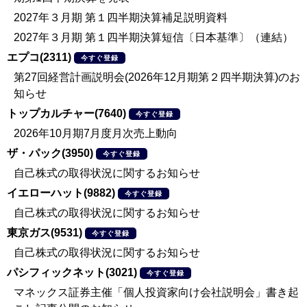
2027年３月期 第１四半期決算補足説明資料
2027年３月期 第１四半期決算短信〔日本基準〕（連結）
エプコ(2311)
今すぐ登録
第27回経営計画説明会(2026年12月期第２四半期決算)のお
知らせ
トップカルチャー(7640)
今すぐ登録
2026年10月期7月度月次売上動向
ザ・パック(3950)
今すぐ登録
自己株式の取得状況に関するお知らせ
イエローハット(9882)
今すぐ登録
自己株式の取得状況に関するお知らせ
東京ガス(9531)
今すぐ登録
自己株式の取得状況に関するお知らせ
パシフィックネット(3021)
今すぐ登録
マネックス証券主催「個人投資家向け会社説明会」書き起