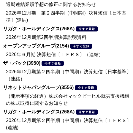
通期連結業績予想の修正に関するお知らせ
2026年12月期 第２四半期（中間期）決算短信〔日本基
準〕(連結)
リガク・ホールディングス(268A)
今すぐ登録
2026年12月期第2四半期決算説明資料
オープンアップグループ(2154)
今すぐ登録
2026年６月期 決算短信〔ＩＦＲＳ〕（連結）
ザ・パック(3950)
今すぐ登録
2026年12月期第２四半期（中間期）決算短信〔日本基準〕
（連結）
リネットジャパングループ(3556)
今すぐ登録
（開示事項の経過）株式会社マックビーヒル就労支援機構
の株式取得に関するお知らせ
リガク・ホールディングス(268A)
今すぐ登録
2026年12月期第２四半期（中間期）決算短信〔ＩＦＲＳ〕
(連結)