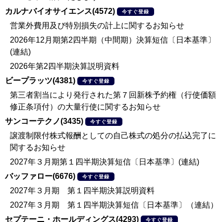
カルナバイオサイエンス(4572)
今すぐ登録
営業外費用及び特別損失の計上に関するお知らせ
2026年12月期第2四半期（中間期）決算短信〔日本基準〕
(連結)
2026年第2四半期決算説明資料
ビープラッツ(4381)
今すぐ登録
第三者割当により発行された第７回新株予約権（行使価額
修正条項付）の大量行使に関するお知らせ
サンコーテクノ(3435)
今すぐ登録
譲渡制限付株式報酬としての自己株式の処分の払込完了に
関するお知らせ
2027年３月期第１四半期決算短信〔日本基準〕(連結)
バッファロー(6676)
今すぐ登録
2027年３月期 第１四半期決算説明資料
2027年３月期 第１四半期決算短信〔日本基準〕（連結）
セプテーニ・ホールディングス(4293)
今すぐ登録