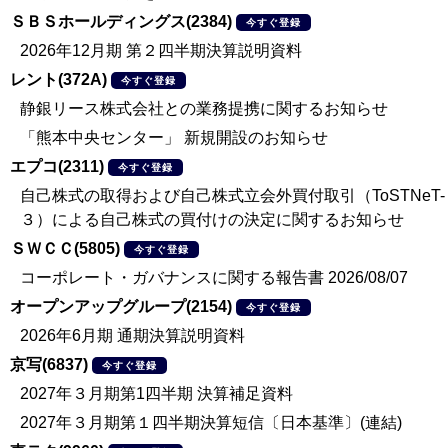
ＳＢＳホールディングス(2384)
今すぐ登録
2026年12月期 第２四半期決算説明資料
レント(372A)
今すぐ登録
静銀リース株式会社との業務提携に関するお知らせ
「熊本中央センター」 新規開設のお知らせ
エプコ(2311)
今すぐ登録
自己株式の取得および自己株式立会外買付取引（ToSTNeT-
３）による自己株式の買付けの決定に関するお知らせ
ＳＷＣＣ(5805)
今すぐ登録
コーポレート・ガバナンスに関する報告書 2026/08/07
オープンアップグループ(2154)
今すぐ登録
2026年6月期 通期決算説明資料
京写(6837)
今すぐ登録
2027年３月期第1四半期 決算補足資料
2027年３月期第１四半期決算短信〔日本基準〕(連結)