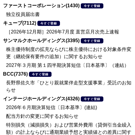
ファーストコーポレーション(1430)
今すぐ登録
独立役員届出書
キューブ(7112)
今すぐ登録
［2026年12月期］2026年7月度 直営店月次売上速報
サンマルクホールディングス(3395)
今すぐ登録
株主優待制度の拡充ならびに株主優待における対象条件変
更（継続保有要件の追加）に関するお知らせ
2027年３月期 第１四半期決算短信〔日本基準〕（連結）
BCC(7376)
今すぐ登録
長野県佐久市「ひとり親就業伴走型支援事業」受託のお知
らせ
インテージホールディングス(4326)
今すぐ登録
2026年６月期決算短信〔日本基準〕(連結)
配当方針の変更に関するお知らせ
特別損失（減損損失）および営業外費用（貸倒引当金繰入
額）の計上ならびに通期業績予想と実績値との差異に関す