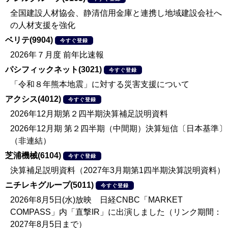
全国建設人材協会、静清信用金庫と連携し地域建設会社へ
の人材支援を強化
ベリテ(9904)
今すぐ登録
2026年７月度 前年比速報
パシフィックネット(3021)
今すぐ登録
「令和８年熊本地震」に対する災害支援について
アクシス(4012)
今すぐ登録
2026年12月期第２四半期決算補足説明資料
2026年12月期 第２四半期（中間期）決算短信〔日本基準〕
（非連結）
芝浦機械(6104)
今すぐ登録
決算補足説明資料（2027年3月期第1四半期決算説明資料）
ニチレキグループ(5011)
今すぐ登録
2026年8月5日(水)放映 日経CNBC「MARKET
COMPASS」内「直撃IR」に出演しました（リンク期間：
2027年8月5日まで）