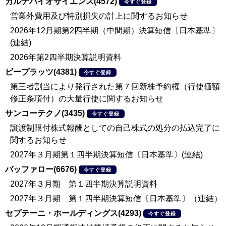
カルナバイオサイエンス(4572)
今すぐ登録
営業外費用及び特別損失の計上に関するお知らせ
2026年12月期第2四半期（中間期）決算短信〔日本基準〕
(連結)
2026年第2四半期決算説明資料
ビープラッツ(4381)
今すぐ登録
第三者割当により発行された第７回新株予約権（行使価額
修正条項付）の大量行使に関するお知らせ
サンコーテクノ(3435)
今すぐ登録
譲渡制限付株式報酬としての自己株式の処分の払込完了に
関するお知らせ
2027年３月期第１四半期決算短信〔日本基準〕(連結)
バッファロー(6676)
今すぐ登録
2027年３月期 第１四半期決算説明資料
2027年３月期 第１四半期決算短信〔日本基準〕（連結）
セプテーニ・ホールディングス(4293)
今すぐ登録