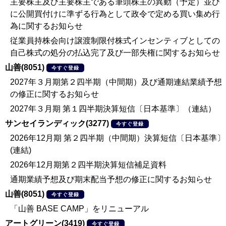
主要株主及び主要株主である筆頭株主の異動（予定）並び
に公開買付けに準ずる行為として政令で定める買い集め行
為に関するお知らせ
従業員持株会向け譲渡制限付株式インセンティブとしての
自己株式の処分の払込完了及び一部失権に関するお知らせ
山善(8051)
今すぐ登録
2027年３月期第２四半期（中間期）及び通期連結業績予想
の修正に関するお知らせ
2027年３月期 第１四半期決算短信〔日本基準〕（連結）
サンセイランディック(3277)
今すぐ登録
2026年12月期 第２四半期（中間期）決算短信〔日本基準〕
(連結)
2026年12月期第２四半期決算短信補足資料
通期業績予想及び期末配当予想の修正に関するお知らせ
山善(8051)
今すぐ登録
「山善 BASE CAMP」をリニューアル
アートグリーン(3419)
今すぐ登録