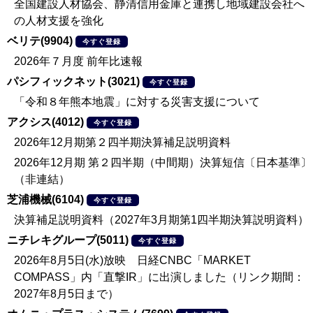
全国建設人材協会、静清信用金庫と連携し地域建設会社へ
の人材支援を強化
ベリテ(9904)
今すぐ登録
2026年７月度 前年比速報
パシフィックネット(3021)
今すぐ登録
「令和８年熊本地震」に対する災害支援について
アクシス(4012)
今すぐ登録
2026年12月期第２四半期決算補足説明資料
2026年12月期 第２四半期（中間期）決算短信〔日本基準〕
（非連結）
芝浦機械(6104)
今すぐ登録
決算補足説明資料（2027年3月期第1四半期決算説明資料）
ニチレキグループ(5011)
今すぐ登録
2026年8月5日(水)放映 日経CNBC「MARKET
COMPASS」内「直撃IR」に出演しました（リンク期間：
2027年8月5日まで）