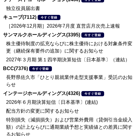
独立役員届出書
キューブ(7112)
今すぐ登録
［2026年12月期］2026年7月度 直営店月次売上速報
サンマルクホールディングス(3395)
今すぐ登録
株主優待制度の拡充ならびに株主優待における対象条件変
更（継続保有要件の追加）に関するお知らせ
2027年３月期 第１四半期決算短信〔日本基準〕（連結）
BCC(7376)
今すぐ登録
長野県佐久市「ひとり親就業伴走型支援事業」受託のお知
らせ
インテージホールディングス(4326)
今すぐ登録
2026年６月期決算短信〔日本基準〕(連結)
配当方針の変更に関するお知らせ
特別損失（減損損失）および営業外費用（貸倒引当金繰入
額）の計上ならびに通期業績予想と実績値との差異に関す
るお知らせ