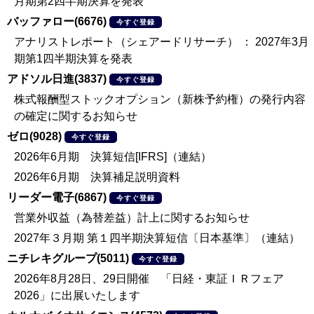
月期第2四半期決算を発表
バッファロー(6676)
今すぐ登録
アナリストレポート（シェアードリサーチ） ： 2027年3月
期第1四半期決算を発表
アドソル日進(3837)
今すぐ登録
株式報酬型ストックオプション（新株予約権）の発行内容
の確定に関するお知らせ
ゼロ(9028)
今すぐ登録
2026年6月期 決算短信[IFRS]（連結）
2026年6月期 決算補足説明資料
リーダー電子(6867)
今すぐ登録
営業外収益（為替差益）計上に関するお知らせ
2027年３月期 第１四半期決算短信〔日本基準〕（連結）
ニチレキグループ(5011)
今すぐ登録
2026年8月28日、29日開催 「日経・東証ＩＲフェア
2026」に出展いたします