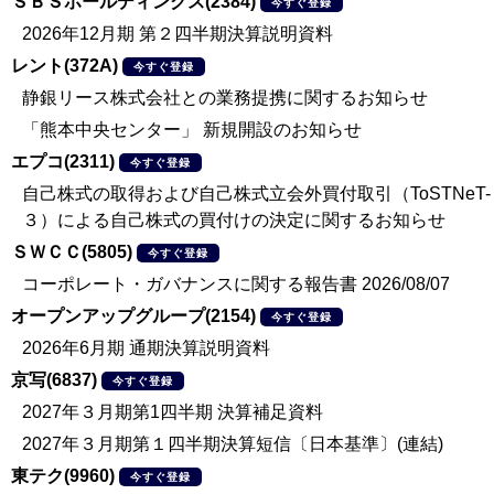
ＳＢＳホールディングス(2384)
今すぐ登録
2026年12月期 第２四半期決算説明資料
レント(372A)
今すぐ登録
静銀リース株式会社との業務提携に関するお知らせ
「熊本中央センター」 新規開設のお知らせ
エプコ(2311)
今すぐ登録
自己株式の取得および自己株式立会外買付取引（ToSTNeT-
３）による自己株式の買付けの決定に関するお知らせ
ＳＷＣＣ(5805)
今すぐ登録
コーポレート・ガバナンスに関する報告書 2026/08/07
オープンアップグループ(2154)
今すぐ登録
2026年6月期 通期決算説明資料
京写(6837)
今すぐ登録
2027年３月期第1四半期 決算補足資料
2027年３月期第１四半期決算短信〔日本基準〕(連結)
東テク(9960)
今すぐ登録