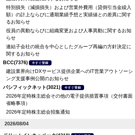
特別損失（減損損失）および営業外費用（貸倒引当金繰入
額）の計上ならびに通期業績予想と実績値との差異に関す
るお知らせ
役員の異動ならびに組織変更および人事異動に関するお知
らせ
連結子会社の統合を中心としたグループ再編の方針決定に
関するお知らせ
BCC(7376)
今すぐ登録
建設業界向けDXサービス提供企業へのIT営業アウトソーシ
ング支援事例公開のお知らせ
パシフィックネット(3021)
今すぐ登録
2026年定時株主総会その他の電子提供措置事項（交付書面
省略事項）
2026年定時株主総会招集通知
2026/08/04