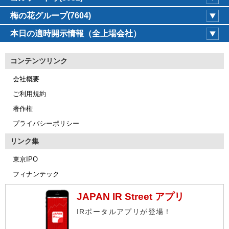
梅の花グループ(7604)
本日の適時開示情報（全上場会社）
コンテンツリンク
会社概要
ご利用規約
著作権
プライバシーポリシー
リンク集
東京IPO
フィナンテック
JAPAN IR Street アプリ
IRポータルアプリが登場！