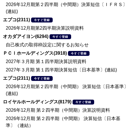
2026年12月期第２四半期（中間期）決算短信〔ＩＦＲＳ〕
(連結)
エプコ(2311)
今すぐ登録
2026年12月期第2四半期決算説明資料
オカダアイヨン(6294)
今すぐ登録
自己株式の取得枠設定に関するお知らせ
ＰＣＩホールディングス(3918)
今すぐ登録
2027年３月期 第１四半期決算説明資料
2027年３月期 第１四半期決算短信〔日本基準〕(連結)
エプコ(2311)
今すぐ登録
2026年12月期第２四半期（中間期） 決算短信〔日本基準〕
(連結)
ロイヤルホールディングス(8179)
今すぐ登録
2026年12月期 第２四半期（中間期）決算説明資料
2026年12月期 第２四半期（中間期） 決算短信〔日本基
準〕（連結）