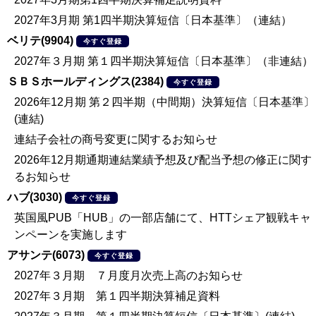
2027年3月期 第1四半期決算短信〔日本基準〕（連結）
ベリテ(9904)
今すぐ登録
2027年３月期 第１四半期決算短信〔日本基準〕（非連結）
ＳＢＳホールディングス(2384)
今すぐ登録
2026年12月期 第２四半期（中間期）決算短信〔日本基準〕
(連結)
連結子会社の商号変更に関するお知らせ
2026年12月期通期連結業績予想及び配当予想の修正に関す
るお知らせ
ハブ(3030)
今すぐ登録
英国風PUB「HUB」の一部店舗にて、HTTシェア観戦キャ
ンペーンを実施します
アサンテ(6073)
今すぐ登録
2027年３月期 ７月度月次売上高のお知らせ
2027年３月期 第１四半期決算補足資料