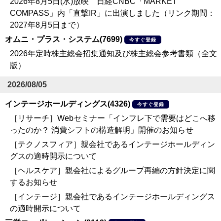
2026年8月5日(水)放映 日経CNBC「MARKET
COMPASS」内「直撃IR」に出演しました（リンク期間：
2027年8月5日まで）
オムニ・プラス・システム(7699)
今すぐ登録
2026年定時株主総会招集通知及び株主総会参考書類（全文
版）
2026/08/05
インテージホールディングス(4326)
今すぐ登録
［リサーチ］Webセミナー「インフレ下で需要はどこへ移
ったのか？ 消費シフトの構造解明」開催のお知らせ
［テクノスフィア］親会社であるインテージホールディン
グスの適時開示について
［ヘルスケア］親会社によるグループ再編の方針決定に関
するお知らせ
［インテージ］親会社であるインテージホールディングス
の適時開示について