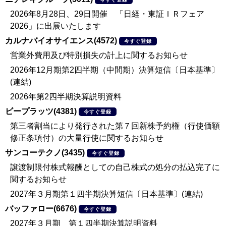
2026年8月28日、29日開催 「日経・東証ＩＲフェア
2026」に出展いたします
カルナバイオサイエンス(4572)
今すぐ登録
営業外費用及び特別損失の計上に関するお知らせ
2026年12月期第2四半期（中間期）決算短信〔日本基準〕
(連結)
2026年第2四半期決算説明資料
ビープラッツ(4381)
今すぐ登録
第三者割当により発行された第７回新株予約権（行使価額
修正条項付）の大量行使に関するお知らせ
サンコーテクノ(3435)
今すぐ登録
譲渡制限付株式報酬としての自己株式の処分の払込完了に
関するお知らせ
2027年３月期第１四半期決算短信〔日本基準〕(連結)
バッファロー(6676)
今すぐ登録
2027年３月期 第１四半期決算説明資料