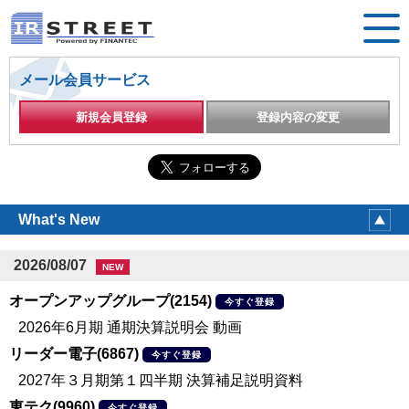
メール会員サービス
新規会員登録
登録内容の変更
What's New
2026/08/07
NEW
オープンアップグループ(2154)
今すぐ登録
2026年6月期 通期決算説明会 動画
リーダー電子(6867)
今すぐ登録
2027年３月期第１四半期 決算補足説明資料
東テク(9960)
今すぐ登録