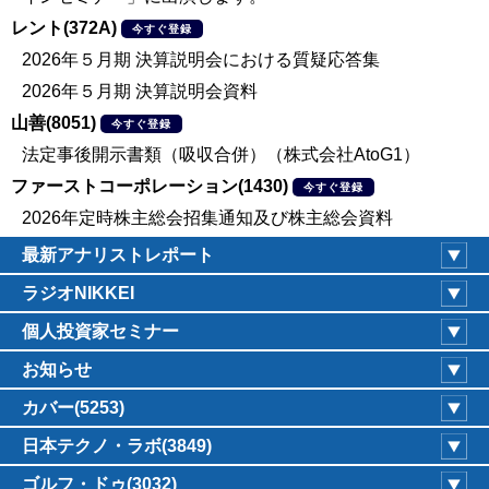
レント(372A)
今すぐ登録
2026年５月期 決算説明会における質疑応答集
2026年５月期 決算説明会資料
山善(8051)
今すぐ登録
法定事後開示書類（吸収合併）（株式会社AtoG1）
ファーストコーポレーション(1430)
今すぐ登録
2026年定時株主総会招集通知及び株主総会資料
最新アナリストレポート
ラジオNIKKEI
個人投資家セミナー
お知らせ
カバー(5253)
日本テクノ・ラボ(3849)
ゴルフ・ドゥ(3032)