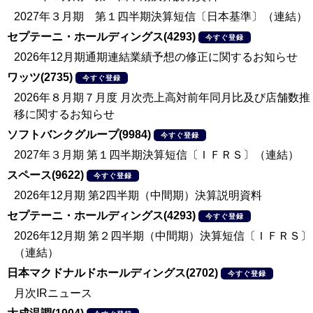
2027年３月期 第１四半期決算短信〔日本基準〕（連結）
セプテーニ・ホールディングス(4293)
今すぐ登録
2026年12月期通期連結業績予想の修正に関するお知らせ
ワッツ(2735)
今すぐ登録
2026年８月期７月度 月次売上高対前年同月比及び店舗数推
移に関するお知らせ
ソフトバンクグループ(9984)
今すぐ登録
2027年３月期 第１四半期決算短信〔ＩＦＲＳ〕（連結）
スペース(9622)
今すぐ登録
2026年12月期 第2四半期（中間期）決算説明資料
セプテーニ・ホールディングス(4293)
今すぐ登録
2026年12月期 第２四半期（中間期）決算短信〔ＩＦＲＳ〕
（連結）
日本マクドナルドホールディングス(2702)
今すぐ登録
月次IRニュース