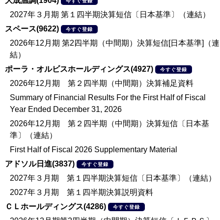
大成温調(1904)
今すぐ登録
2027年３月期 第１四半期決算短信〔日本基準〕（連結）
スペース(9622)
今すぐ登録
2026年12月期 第2四半期（中間期）決算短信[日本基準]（連
結）
ポーラ・オルビスホールディングス(4927)
今すぐ登録
2026年12月期 第２四半期（中間期）決算補足資料
Summary of Financial Results For the First Half of Fiscal
Year Ended December 31, 2026
2026年12月期 第２四半期（中間期）決算短信〔日本基
準〕（連結）
First Half of Fiscal 2026 Supplementary Material
アドソル日進(3837)
今すぐ登録
2027年３月期 第１四半期決算短信〔日本基準〕（連結）
2027年３月期 第１四半期決算説明資料
ＣＬホールディングス(4286)
今すぐ登録