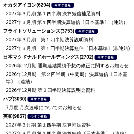
オカダアイヨン(6294)
今すぐ登録
2027年３月期 第１四半期 決算短信補足資料
2027年３月期 第１四半期決算短信〔日本基準〕（連結）
フライトソリューションズ(3753)
今すぐ登録
2027年３月期 第１四半期決算説明資料
2027年３月期 第１四半期決算短信〔日本基準〕(非連結)
日本マクドナルドホールディングス(2702)
今すぐ登録
2026年12月期 通期連結業績予想の修正に関するお知らせ
2026年12月期 第２四半期（中間期）決算短信〔日本基
準〕（連結）
2026年12月期 第２四半期決算説明会資料
ハブ(3030)
今すぐ登録
7月度 月次速報についてのお知らせ
英和(9857)
今すぐ登録
2027年３月期 第１四半期 決算補足資料
2027年３月期 第１四半期 決算短信〔日本基準〕（連結）