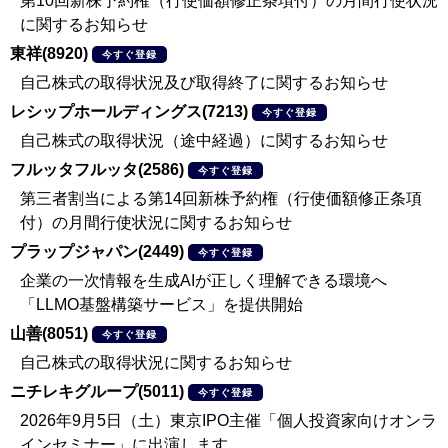
第10回新株予約権（行使価額修正条項付）の月間行使状況
に関するお知らせ
東祥(8920)
今すぐ登録
自己株式の取得状況及び取得終了に関するお知らせ
レシップホールディングス(7213)
今すぐ登録
自己株式の取得状況（途中経過）に関するお知らせ
フルッタフルッタ(2586)
今すぐ登録
第三者割当による第14回新株予約権（行使価額修正条項
付）の月間行使状況に関するお知らせ
プラップジャパン(2449)
今すぐ登録
企業の一次情報を生成AIが正しく理解できる環境へ
「LLMO基盤構築サービス」を提供開始
山善(8051)
今すぐ登録
自己株式の取得状況に関するお知らせ
ニチレキグループ(5011)
今すぐ登録
2026年9月5日（土）東京IPO主催「個人投資家向けオンラ
インセミナー」に出演します。