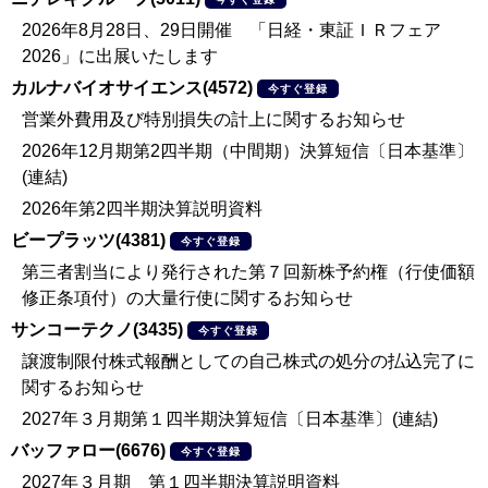
2026年8月28日、29日開催 「日経・東証ＩＲフェア
2026」に出展いたします
カルナバイオサイエンス(4572)
今すぐ登録
営業外費用及び特別損失の計上に関するお知らせ
2026年12月期第2四半期（中間期）決算短信〔日本基準〕
(連結)
2026年第2四半期決算説明資料
ビープラッツ(4381)
今すぐ登録
第三者割当により発行された第７回新株予約権（行使価額
修正条項付）の大量行使に関するお知らせ
サンコーテクノ(3435)
今すぐ登録
譲渡制限付株式報酬としての自己株式の処分の払込完了に
関するお知らせ
2027年３月期第１四半期決算短信〔日本基準〕(連結)
バッファロー(6676)
今すぐ登録
2027年３月期 第１四半期決算説明資料