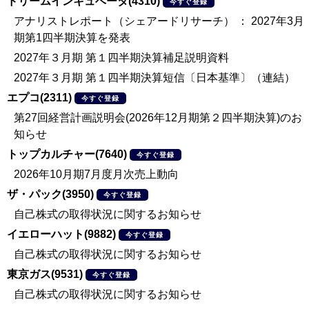
ドリームインキュベータ(4310)
今すぐ登録
アナリストレポート（シェアードリサーチ） ： 2027年3月
期第1四半期決算を発表
2027年３月期 第１四半期決算補足説明資料
2027年３月期 第１四半期決算短信〔日本基準〕（連結）
エプコ(2311)
今すぐ登録
第27回経営計画説明会(2026年12月期第２四半期決算)のお
知らせ
トップカルチャー(7640)
今すぐ登録
2026年10月期7月度月次売上動向
ザ・パック(3950)
今すぐ登録
自己株式の取得状況に関するお知らせ
イエローハット(9882)
今すぐ登録
自己株式の取得状況に関するお知らせ
東京ガス(9531)
今すぐ登録
自己株式の取得状況に関するお知らせ