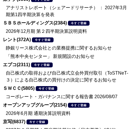
アナリストレポート（シェアードリサーチ） ： 2027年3月
期第1四半期決算を発表
ＳＢＳホールディングス(2384)
今すぐ登録
2026年12月期 第２四半期決算説明資料
レント(372A)
今すぐ登録
静銀リース株式会社との業務提携に関するお知らせ
「熊本中央センター」 新規開設のお知らせ
エプコ(2311)
今すぐ登録
自己株式の取得および自己株式立会外買付取引（ToSTNeT-
３）による自己株式の買付けの決定に関するお知らせ
ＳＷＣＣ(5805)
今すぐ登録
コーポレート・ガバナンスに関する報告書 2026/08/07
オープンアップグループ(2154)
今すぐ登録
2026年6月期 通期決算説明資料
京写(6837)
今すぐ登録