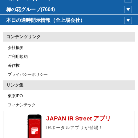
梅の花グループ(7604)
本日の適時開示情報（全上場会社）
コンテンツリンク
会社概要
ご利用規約
著作権
プライバシーポリシー
リンク集
東京IPO
フィナンテック
JAPAN IR Street アプリ
IRポータルアプリが登場！