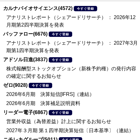
カルナバイオサイエンス(4572)
今すぐ登録
アナリストレポート（シェアードリサーチ） ： 2026年12
月期第2四半期決算を発表
バッファロー(6676)
今すぐ登録
アナリストレポート（シェアードリサーチ） ： 2027年3月
期第1四半期決算を発表
アドソル日進(3837)
今すぐ登録
株式報酬型ストックオプション（新株予約権）の発行内容
の確定に関するお知らせ
ゼロ(9028)
今すぐ登録
2026年6月期 決算短信[IFRS]（連結）
2026年6月期 決算補足説明資料
リーダー電子(6867)
今すぐ登録
営業外収益（為替差益）計上に関するお知らせ
2027年３月期 第１四半期決算短信〔日本基準〕（連結）
ニチレキグループ(5011)
今すぐ登録