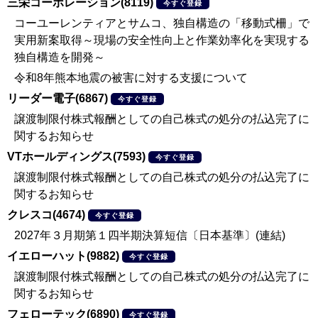
三栄コーポレーション(8119)
今すぐ登録
コーユーレンティアとサムコ、独自構造の「移動式柵」で
実用新案取得～現場の安全性向上と作業効率化を実現する
独自構造を開発～
令和8年熊本地震の被害に対する支援について
リーダー電子(6867)
今すぐ登録
譲渡制限付株式報酬としての自己株式の処分の払込完了に
関するお知らせ
VTホールディングス(7593)
今すぐ登録
譲渡制限付株式報酬としての自己株式の処分の払込完了に
関するお知らせ
クレスコ(4674)
今すぐ登録
2027年３月期第１四半期決算短信〔日本基準〕(連結)
イエローハット(9882)
今すぐ登録
譲渡制限付株式報酬としての自己株式の処分の払込完了に
関するお知らせ
フェローテック(6890)
今すぐ登録