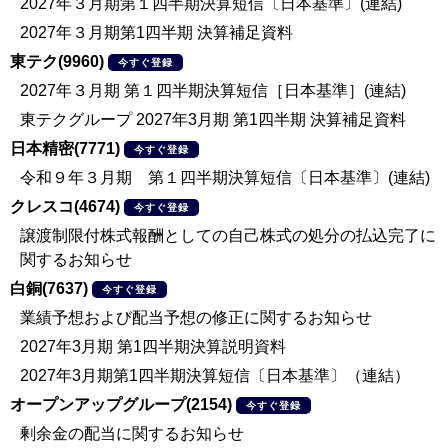
2027年３月期第１四半期決算短信〔日本基準〕(連結)
2027年３月期第1四半期 決算補足資料
東テク(9960)
今すぐ登録
2027年３月期 第１四半期決算短信［日本基準］(連結)
東テクグループ 2027年3月期 第1四半期 決算補足資料
日本精密(7771)
今すぐ登録
令和９年３月期 第１四半期決算短信〔日本基準〕(連結)
クレスコ(4674)
今すぐ登録
譲渡制限付株式報酬としての自己株式の処分の払込完了に
関するお知らせ
白銅(7637)
今すぐ登録
業績予想および配当予想の修正に関するお知らせ
2027年3月期 第1四半期決算説明資料
2027年3月期第1四半期決算短信〔日本基準〕（連結）
オープンアップグループ(2154)
今すぐ登録
剰余金の配当に関するお知らせ