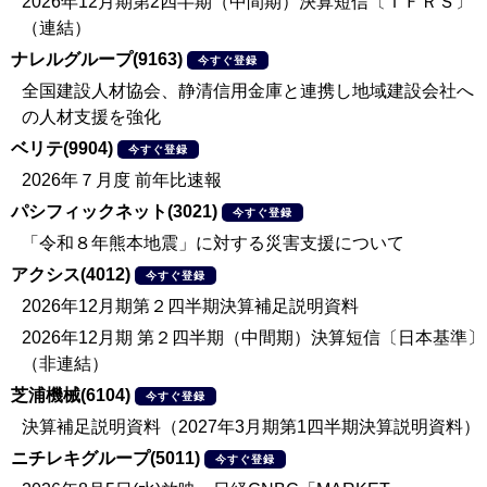
2026年12月期第2四半期（中間期）決算短信〔ＩＦＲＳ〕
（連結）
ナレルグループ(9163)
今すぐ登録
全国建設人材協会、静清信用金庫と連携し地域建設会社へ
の人材支援を強化
ベリテ(9904)
今すぐ登録
2026年７月度 前年比速報
パシフィックネット(3021)
今すぐ登録
「令和８年熊本地震」に対する災害支援について
アクシス(4012)
今すぐ登録
2026年12月期第２四半期決算補足説明資料
2026年12月期 第２四半期（中間期）決算短信〔日本基準〕
（非連結）
芝浦機械(6104)
今すぐ登録
決算補足説明資料（2027年3月期第1四半期決算説明資料）
ニチレキグループ(5011)
今すぐ登録