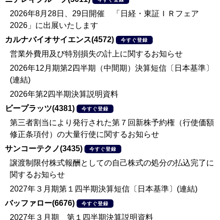
2026年8月28日、29日開催 「日経・東証ＩＲフェア
2026」に出展いたします
カルナバイオサイエンス(4572)
今すぐ登録
営業外費用及び特別損失の計上に関するお知らせ
2026年12月期第2四半期（中間期）決算短信〔日本基準〕
(連結)
2026年第2四半期決算説明資料
ビープラッツ(4381)
今すぐ登録
第三者割当により発行された第７回新株予約権（行使価額
修正条項付）の大量行使に関するお知らせ
サンコーテクノ(3435)
今すぐ登録
譲渡制限付株式報酬としての自己株式の処分の払込完了に
関するお知らせ
2027年３月期第１四半期決算短信〔日本基準〕(連結)
バッファロー(6676)
今すぐ登録
2027年３月期 第１四半期決算説明資料