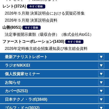
レント(372A)
今すぐ登録
2026年５月期 決算説明会における質疑応答集
2026年５月期 決算説明会資料
山善(8051)
今すぐ登録
法定事後開示書類（吸収合併）（株式会社AtoG1）
ファーストコーポレーション(1430)
今すぐ登録
2026年定時株主総会招集通知及び株主総会資料
最新アナリストレポート
ラジオNIKKEI
個人投資家セミナー
お知らせ
カバー(5253)
日本テクノ・ラボ(3849)
ゴルフ・ドゥ(3032)