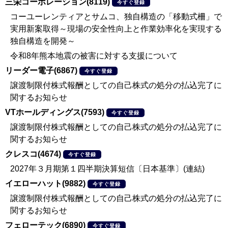
三栄コーポレーション(8119)
今すぐ登録
コーユーレンティアとサムコ、独自構造の「移動式柵」で
実用新案取得～現場の安全性向上と作業効率化を実現する
独自構造を開発～
令和8年熊本地震の被害に対する支援について
リーダー電子(6867)
今すぐ登録
譲渡制限付株式報酬としての自己株式の処分の払込完了に
関するお知らせ
VTホールディングス(7593)
今すぐ登録
譲渡制限付株式報酬としての自己株式の処分の払込完了に
関するお知らせ
クレスコ(4674)
今すぐ登録
2027年３月期第１四半期決算短信〔日本基準〕(連結)
イエローハット(9882)
今すぐ登録
譲渡制限付株式報酬としての自己株式の処分の払込完了に
関するお知らせ
フェローテック(6890)
今すぐ登録