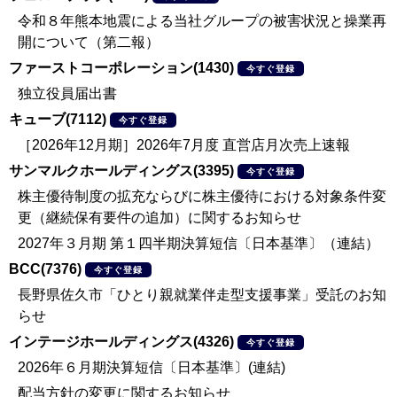
令和８年熊本地震による当社グループの被害状況と操業再
開について（第二報）
ファーストコーポレーション(1430)
今すぐ登録
独立役員届出書
キューブ(7112)
今すぐ登録
［2026年12月期］2026年7月度 直営店月次売上速報
サンマルクホールディングス(3395)
今すぐ登録
株主優待制度の拡充ならびに株主優待における対象条件変
更（継続保有要件の追加）に関するお知らせ
2027年３月期 第１四半期決算短信〔日本基準〕（連結）
BCC(7376)
今すぐ登録
長野県佐久市「ひとり親就業伴走型支援事業」受託のお知
らせ
インテージホールディングス(4326)
今すぐ登録
2026年６月期決算短信〔日本基準〕(連結)
配当方針の変更に関するお知らせ