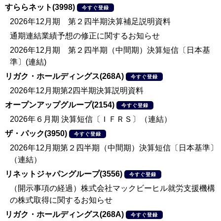
すららネット(3998)
今すぐ登録
2026年12月期 第２四半期決算補足説明資料
通期連結業績予想の修正に関するお知らせ
2026年12月期 第２四半期（中間期）決算短信〔日本基
準〕(連結)
リガク・ホールディングス(268A)
今すぐ登録
2026年12月期第2四半期決算説明資料
オープンアップグループ(2154)
今すぐ登録
2026年６月期 決算短信〔ＩＦＲＳ〕（連結）
ザ・パック(3950)
今すぐ登録
2026年12月期第２四半期（中間期）決算短信〔日本基準〕
（連結）
リネットジャパングループ(3556)
今すぐ登録
（開示事項の経過）株式会社マックビーヒル就労支援機構
の株式取得に関するお知らせ
リガク・ホールディングス(268A)
今すぐ登録