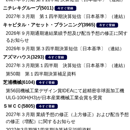
ニチレキグループ(5011)
今すぐ登録
2027年３月期 第１四半期決算短信〔日本基準〕（連結）
キャピタル・アセット・プランニング(3965)
今すぐ登録
2026年９月期通期連結業績予想及び配当予想の修正に関す
るお知らせ
2026年９月期 第３四半期決算短信〔日本基準〕（連結）
アズマハウス(3293)
今すぐ登録
2027年３月期第１四半期 決算短信〔日本基準〕（連結）
第50期 第１四半期決算補足資料
芝浦機械(6104)
今すぐ登録
第56回機械工業デザイン賞IDEAにて超精密非球面加工機
ULG-100H(H3)が日本産業機械工業会賞を受賞
ＳＷＣＣ(5805)
今すぐ登録
2027年３月期 業績予想の修正（上方修正）および配当予想
の修正（増配）に関するお知らせ
2027年3月期第1四半期決算補足説明資料