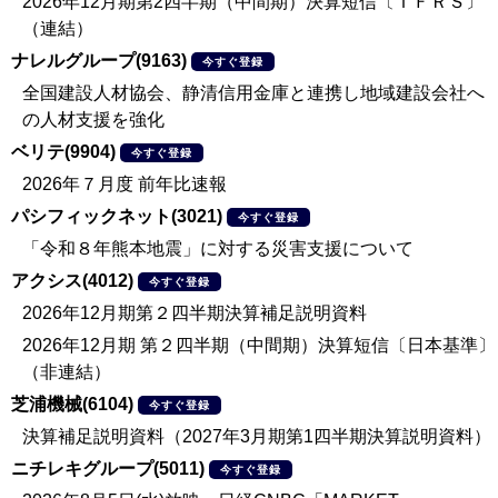
2026年12月期第2四半期（中間期）決算短信〔ＩＦＲＳ〕
（連結）
ナレルグループ(9163)
今すぐ登録
全国建設人材協会、静清信用金庫と連携し地域建設会社へ
の人材支援を強化
ベリテ(9904)
今すぐ登録
2026年７月度 前年比速報
パシフィックネット(3021)
今すぐ登録
「令和８年熊本地震」に対する災害支援について
アクシス(4012)
今すぐ登録
2026年12月期第２四半期決算補足説明資料
2026年12月期 第２四半期（中間期）決算短信〔日本基準〕
（非連結）
芝浦機械(6104)
今すぐ登録
決算補足説明資料（2027年3月期第1四半期決算説明資料）
ニチレキグループ(5011)
今すぐ登録