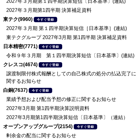
2027年３月期第１四半期決算短信〔日本基準〕(連結)
2027年３月期第1四半期 決算補足資料
東テク(9960)
今すぐ登録
2027年３月期 第１四半期決算短信［日本基準］(連結)
東テクグループ 2027年3月期 第1四半期 決算補足資料
日本精密(7771)
今すぐ登録
令和９年３月期 第１四半期決算短信〔日本基準〕(連結)
クレスコ(4674)
今すぐ登録
譲渡制限付株式報酬としての自己株式の処分の払込完了に
関するお知らせ
白銅(7637)
今すぐ登録
業績予想および配当予想の修正に関するお知らせ
2027年3月期 第1四半期決算説明資料
2027年3月期第1四半期決算短信〔日本基準〕（連結）
オープンアップグループ(2154)
今すぐ登録
剰余金の配当に関するお知らせ