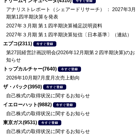
ドリームインキュベータ(4310)
今すぐ登録
アナリストレポート（シェアードリサーチ） ： 2027年3月
期第1四半期決算を発表
2027年３月期 第１四半期決算補足説明資料
2027年３月期 第１四半期決算短信〔日本基準〕（連結）
エプコ(2311)
今すぐ登録
第27回経営計画説明会(2026年12月期第２四半期決算)のお
知らせ
トップカルチャー(7640)
今すぐ登録
2026年10月期7月度月次売上動向
ザ・パック(3950)
今すぐ登録
自己株式の取得状況に関するお知らせ
イエローハット(9882)
今すぐ登録
自己株式の取得状況に関するお知らせ
東京ガス(9531)
今すぐ登録
自己株式の取得状況に関するお知らせ