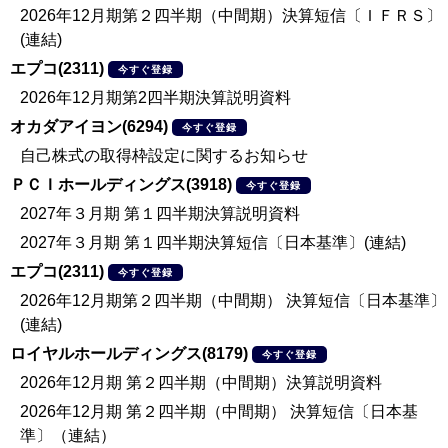
2026年12月期第２四半期（中間期）決算短信〔ＩＦＲＳ〕
(連結)
エプコ(2311)
今すぐ登録
2026年12月期第2四半期決算説明資料
オカダアイヨン(6294)
今すぐ登録
自己株式の取得枠設定に関するお知らせ
ＰＣＩホールディングス(3918)
今すぐ登録
2027年３月期 第１四半期決算説明資料
2027年３月期 第１四半期決算短信〔日本基準〕(連結)
エプコ(2311)
今すぐ登録
2026年12月期第２四半期（中間期） 決算短信〔日本基準〕
(連結)
ロイヤルホールディングス(8179)
今すぐ登録
2026年12月期 第２四半期（中間期）決算説明資料
2026年12月期 第２四半期（中間期） 決算短信〔日本基
準〕（連結）