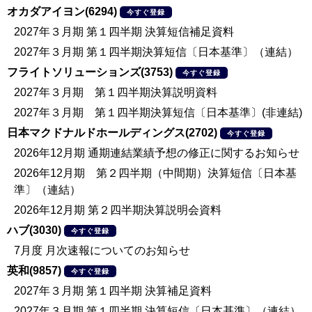
オカダアイヨン(6294)
今すぐ登録
2027年３月期 第１四半期 決算短信補足資料
2027年３月期 第１四半期決算短信〔日本基準〕（連結）
フライトソリューションズ(3753)
今すぐ登録
2027年３月期 第１四半期決算説明資料
2027年３月期 第１四半期決算短信〔日本基準〕(非連結)
日本マクドナルドホールディングス(2702)
今すぐ登録
2026年12月期 通期連結業績予想の修正に関するお知らせ
2026年12月期 第２四半期（中間期）決算短信〔日本基
準〕（連結）
2026年12月期 第２四半期決算説明会資料
ハブ(3030)
今すぐ登録
7月度 月次速報についてのお知らせ
英和(9857)
今すぐ登録
2027年３月期 第１四半期 決算補足資料
2027年３月期 第１四半期 決算短信〔日本基準〕（連結）