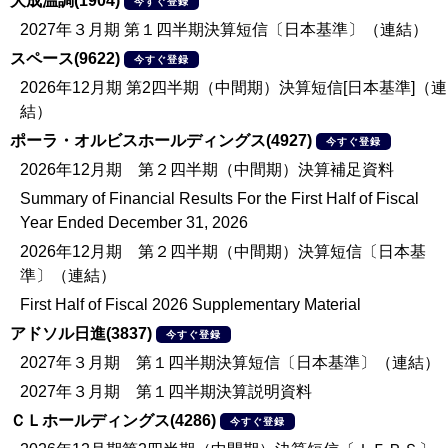
大成温調(1904)
今すぐ登録
2027年３月期 第１四半期決算短信〔日本基準〕（連結）
スペース(9622)
今すぐ登録
2026年12月期 第2四半期（中間期）決算短信[日本基準]（連
結）
ポーラ・オルビスホールディングス(4927)
今すぐ登録
2026年12月期 第２四半期（中間期）決算補足資料
Summary of Financial Results For the First Half of Fiscal
Year Ended December 31, 2026
2026年12月期 第２四半期（中間期）決算短信〔日本基
準〕（連結）
First Half of Fiscal 2026 Supplementary Material
アドソル日進(3837)
今すぐ登録
2027年３月期 第１四半期決算短信〔日本基準〕（連結）
2027年３月期 第１四半期決算説明資料
ＣＬホールディングス(4286)
今すぐ登録