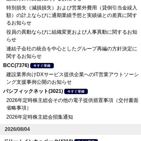
特別損失（減損損失）および営業外費用（貸倒引当金繰入
額）の計上ならびに通期業績予想と実績値との差異に関す
るお知らせ
役員の異動ならびに組織変更および人事異動に関するお知
らせ
連結子会社の統合を中心としたグループ再編の方針決定に
関するお知らせ
BCC(7376)
今すぐ登録
建設業界向けDXサービス提供企業へのIT営業アウトソーシ
ング支援事例公開のお知らせ
パシフィックネット(3021)
今すぐ登録
2026年定時株主総会その他の電子提供措置事項（交付書面
省略事項）
2026年定時株主総会招集通知
2026/08/04