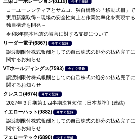
三栄コーポレーション(8119)
今すぐ登録
コーユーレンティアとサムコ、独自構造の「移動式柵」で
実用新案取得～現場の安全性向上と作業効率化を実現する
独自構造を開発～
令和8年熊本地震の被害に対する支援について
リーダー電子(6867)
今すぐ登録
譲渡制限付株式報酬としての自己株式の処分の払込完了に
関するお知らせ
VTホールディングス(7593)
今すぐ登録
譲渡制限付株式報酬としての自己株式の処分の払込完了に
関するお知らせ
クレスコ(4674)
今すぐ登録
2027年３月期第１四半期決算短信〔日本基準〕(連結)
イエローハット(9882)
今すぐ登録
譲渡制限付株式報酬としての自己株式の処分の払込完了に
関するお知らせ
フェローテック(6890)
今すぐ登録