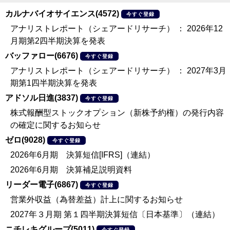
カルナバイオサイエンス(4572)
今すぐ登録
アナリストレポート（シェアードリサーチ） ： 2026年12
月期第2四半期決算を発表
バッファロー(6676)
今すぐ登録
アナリストレポート（シェアードリサーチ） ： 2027年3月
期第1四半期決算を発表
アドソル日進(3837)
今すぐ登録
株式報酬型ストックオプション（新株予約権）の発行内容
の確定に関するお知らせ
ゼロ(9028)
今すぐ登録
2026年6月期 決算短信[IFRS]（連結）
2026年6月期 決算補足説明資料
リーダー電子(6867)
今すぐ登録
営業外収益（為替差益）計上に関するお知らせ
2027年３月期 第１四半期決算短信〔日本基準〕（連結）
ニチレキグループ(5011)
今すぐ登録