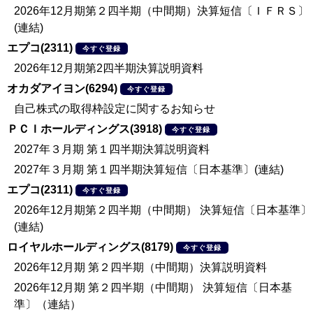
2026年12月期第２四半期（中間期）決算短信〔ＩＦＲＳ〕
(連結)
エプコ(2311)
今すぐ登録
2026年12月期第2四半期決算説明資料
オカダアイヨン(6294)
今すぐ登録
自己株式の取得枠設定に関するお知らせ
ＰＣＩホールディングス(3918)
今すぐ登録
2027年３月期 第１四半期決算説明資料
2027年３月期 第１四半期決算短信〔日本基準〕(連結)
エプコ(2311)
今すぐ登録
2026年12月期第２四半期（中間期） 決算短信〔日本基準〕
(連結)
ロイヤルホールディングス(8179)
今すぐ登録
2026年12月期 第２四半期（中間期）決算説明資料
2026年12月期 第２四半期（中間期） 決算短信〔日本基
準〕（連結）