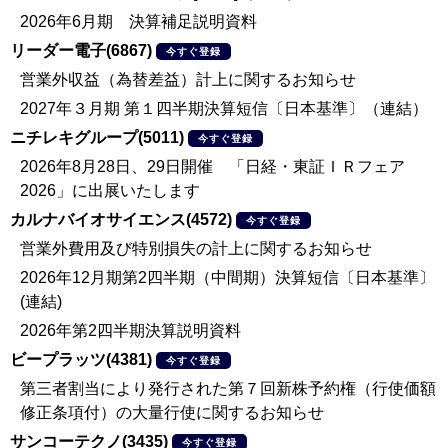
2026年6月期 決算補足説明資料
リーダー電子(6867)
今すぐ登録
営業外収益（為替差益）計上に関するお知らせ
2027年３月期 第１四半期決算短信〔日本基準〕（連結）
ニチレキグループ(5011)
今すぐ登録
2026年8月28日、29日開催 「日経・東証ＩＲフェア
2026」に出展いたします
カルナバイオサイエンス(4572)
今すぐ登録
営業外費用及び特別損失の計上に関するお知らせ
2026年12月期第2四半期（中間期）決算短信〔日本基準〕
(連結)
2026年第2四半期決算説明資料
ビープラッツ(4381)
今すぐ登録
第三者割当により発行された第７回新株予約権（行使価額
修正条項付）の大量行使に関するお知らせ
サンコーテクノ(3435)
今すぐ登録