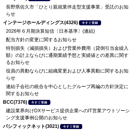
長野県佐久市「ひとり親就業伴走型支援事業」受託のお知
らせ
インテージホールディングス(4326)
今すぐ登録
2026年６月期決算短信〔日本基準〕(連結)
配当方針の変更に関するお知らせ
特別損失（減損損失）および営業外費用（貸倒引当金繰入
額）の計上ならびに通期業績予想と実績値との差異に関す
るお知らせ
役員の異動ならびに組織変更および人事異動に関するお知
らせ
連結子会社の統合を中心としたグループ再編の方針決定に
関するお知らせ
BCC(7376)
今すぐ登録
建設業界向けDXサービス提供企業へのIT営業アウトソーシ
ング支援事例公開のお知らせ
パシフィックネット(3021)
今すぐ登録