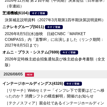
2026年12月期 第２四半期（中間期）決算短信〔日本基準〕
（非連結）
芝浦機械(6104)
今すぐ登録
決算補足説明資料（2027年3月期第1四半期決算説明資料）
ニチレキグループ(5011)
今すぐ登録
2026年8月5日(水)放映 日経CNBC「MARKET
COMPASS」内「直撃IR」に出演しました（リンク期間：
2027年8月5日まで）
オムニ・プラス・システム(7699)
今すぐ登録
2026年定時株主総会招集通知及び株主総会参考書類（全文
版）
2026/08/05
NEW
インテージホールディングス(4326)
今すぐ登録
［リサーチ］Webセミナー「インフレ下で需要はどこへ移
ったのか？ 消費シフトの構造解明」開催のお知らせ
［テクノスフィア］親会社であるインテージホールディン