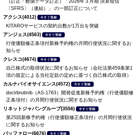
（訂正・数値データ訂正）「2026年３月期 決算短信
〔SFRS〕（連結）」 の一部訂正について
アクシス(4012)
今すぐ登録
KITAROサービスの契約台数が1万台を突破
アンジェス(4563)
今すぐ登録
行使価額修正条項付新株予約権の月間行使状況に関するお
知らせ
クレスコ(4674)
今すぐ登録
自己株式の取得状況に関するお知らせ（会社法第459条第1
項の規定による当社定款の定めに基づく自己株式の取得）
カルナバイオサイエンス(4572)
今すぐ登録
docirbrutinib（AS-1763）開発促進新株予約権（行使価額修
正条項付）の月間行使状況に関するお知らせ
リネットジャパングループ(3556)
今すぐ登録
第25回新株予約権（行使価額修正条項付）の月間行使状況
に関するお知らせ
バッファロー(6676)
今すぐ登録