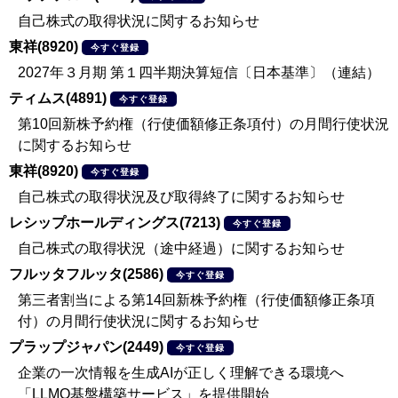
自己株式の取得状況に関するお知らせ
東祥(8920)
今すぐ登録
2027年３月期 第１四半期決算短信〔日本基準〕（連結）
ティムス(4891)
今すぐ登録
第10回新株予約権（行使価額修正条項付）の月間行使状況
に関するお知らせ
東祥(8920)
今すぐ登録
自己株式の取得状況及び取得終了に関するお知らせ
レシップホールディングス(7213)
今すぐ登録
自己株式の取得状況（途中経過）に関するお知らせ
フルッタフルッタ(2586)
今すぐ登録
第三者割当による第14回新株予約権（行使価額修正条項
付）の月間行使状況に関するお知らせ
プラップジャパン(2449)
今すぐ登録
企業の一次情報を生成AIが正しく理解できる環境へ
「LLMO基盤構築サービス」を提供開始