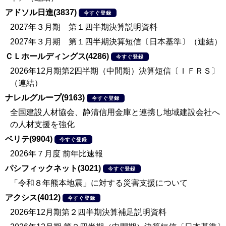
アドソル日進(3837)
今すぐ登録
2027年３月期 第１四半期決算説明資料
2027年３月期 第１四半期決算短信〔日本基準〕（連結）
ＣＬホールディングス(4286)
今すぐ登録
2026年12月期第2四半期（中間期）決算短信〔ＩＦＲＳ〕
（連結）
ナレルグループ(9163)
今すぐ登録
全国建設人材協会、静清信用金庫と連携し地域建設会社へ
の人材支援を強化
ベリテ(9904)
今すぐ登録
2026年７月度 前年比速報
パシフィックネット(3021)
今すぐ登録
「令和８年熊本地震」に対する災害支援について
アクシス(4012)
今すぐ登録
2026年12月期第２四半期決算補足説明資料