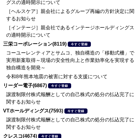
グスの適時開示について
［ヘルスケア］親会社によるグループ再編の方針決定に関
するお知らせ
［インテージ］親会社であるインテージホールディングス
の適時開示について
三栄コーポレーション(8119)
今すぐ登録
コーユーレンティアとサムコ、独自構造の「移動式柵」で
実用新案取得～現場の安全性向上と作業効率化を実現する
独自構造を開発～
令和8年熊本地震の被害に対する支援について
リーダー電子(6867)
今すぐ登録
譲渡制限付株式報酬としての自己株式の処分の払込完了に
関するお知らせ
VTホールディングス(7593)
今すぐ登録
譲渡制限付株式報酬としての自己株式の処分の払込完了に
関するお知らせ
クレスコ(4674)
今すぐ登録