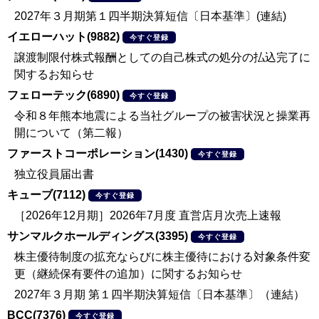
2027年３月期第１四半期決算短信〔日本基準〕(連結)
イエローハット(9882)
今すぐ登録
譲渡制限付株式報酬としての自己株式の処分の払込完了に
関するお知らせ
フェローテック(6890)
今すぐ登録
令和８年熊本地震による当社グループの被害状況と操業再
開について（第二報）
ファーストコーポレーション(1430)
今すぐ登録
独立役員届出書
キューブ(7112)
今すぐ登録
［2026年12月期］2026年7月度 直営店月次売上速報
サンマルクホールディングス(3395)
今すぐ登録
株主優待制度の拡充ならびに株主優待における対象条件変
更（継続保有要件の追加）に関するお知らせ
2027年３月期 第１四半期決算短信〔日本基準〕（連結）
BCC(7376)
今すぐ登録