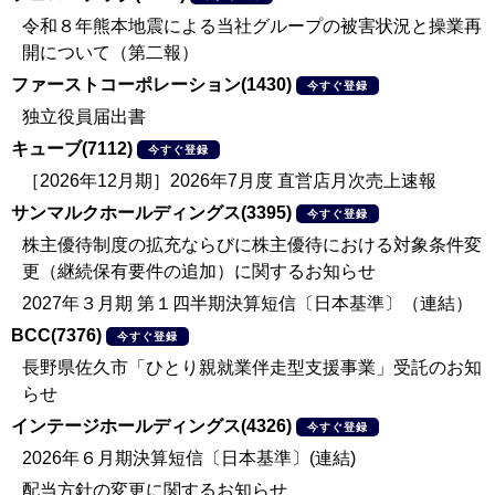
令和８年熊本地震による当社グループの被害状況と操業再
開について（第二報）
ファーストコーポレーション(1430)
今すぐ登録
独立役員届出書
キューブ(7112)
今すぐ登録
［2026年12月期］2026年7月度 直営店月次売上速報
サンマルクホールディングス(3395)
今すぐ登録
株主優待制度の拡充ならびに株主優待における対象条件変
更（継続保有要件の追加）に関するお知らせ
2027年３月期 第１四半期決算短信〔日本基準〕（連結）
BCC(7376)
今すぐ登録
長野県佐久市「ひとり親就業伴走型支援事業」受託のお知
らせ
インテージホールディングス(4326)
今すぐ登録
2026年６月期決算短信〔日本基準〕(連結)
配当方針の変更に関するお知らせ