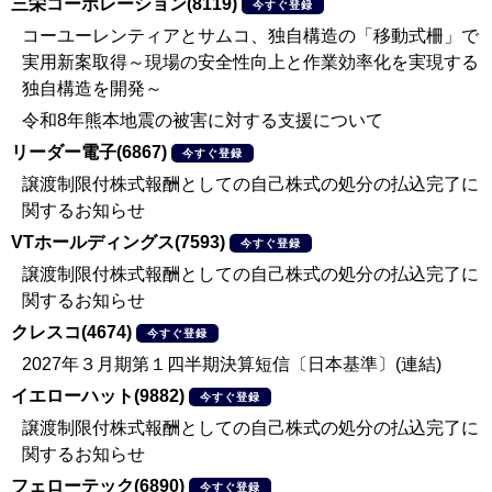
三栄コーポレーション(8119)
今すぐ登録
コーユーレンティアとサムコ、独自構造の「移動式柵」で
実用新案取得～現場の安全性向上と作業効率化を実現する
独自構造を開発～
令和8年熊本地震の被害に対する支援について
リーダー電子(6867)
今すぐ登録
譲渡制限付株式報酬としての自己株式の処分の払込完了に
関するお知らせ
VTホールディングス(7593)
今すぐ登録
譲渡制限付株式報酬としての自己株式の処分の払込完了に
関するお知らせ
クレスコ(4674)
今すぐ登録
2027年３月期第１四半期決算短信〔日本基準〕(連結)
イエローハット(9882)
今すぐ登録
譲渡制限付株式報酬としての自己株式の処分の払込完了に
関するお知らせ
フェローテック(6890)
今すぐ登録