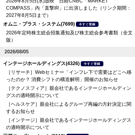
2026年8月5日(水)放映 日経CNBC「MARKET
COMPASS」内「直撃IR」に出演しました（リンク期間：
2027年8月5日まで）
オムニ・プラス・システム(7699)
今すぐ登録
2026年定時株主総会招集通知及び株主総会参考書類（全文
版）
2026/08/05
インテージホールディングス(4326)
今すぐ登録
［リサーチ］Webセミナー「インフレ下で需要はどこへ移
ったのか？ 消費シフトの構造解明」開催のお知らせ
［テクノスフィア］親会社であるインテージホールディン
グスの適時開示について
［ヘルスケア］親会社によるグループ再編の方針決定に関
するお知らせ
［インテージ］親会社であるインテージホールディングス
の適時開示について