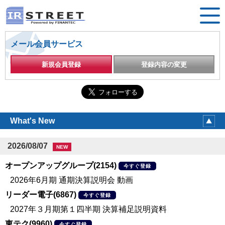
メール会員サービス
新規会員登録
登録内容の変更
What's New
2026/08/07
NEW
オープンアップグループ(2154)
今すぐ登録
2026年6月期 通期決算説明会 動画
リーダー電子(6867)
今すぐ登録
2027年３月期第１四半期 決算補足説明資料
東テク(9960)
今すぐ登録