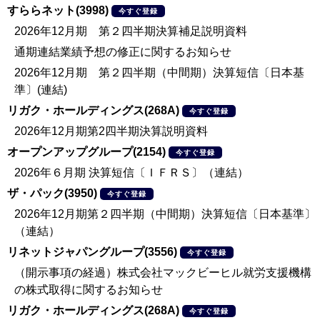
すららネット(3998)
今すぐ登録
2026年12月期 第２四半期決算補足説明資料
通期連結業績予想の修正に関するお知らせ
2026年12月期 第２四半期（中間期）決算短信〔日本基
準〕(連結)
リガク・ホールディングス(268A)
今すぐ登録
2026年12月期第2四半期決算説明資料
オープンアップグループ(2154)
今すぐ登録
2026年６月期 決算短信〔ＩＦＲＳ〕（連結）
ザ・パック(3950)
今すぐ登録
2026年12月期第２四半期（中間期）決算短信〔日本基準〕
（連結）
リネットジャパングループ(3556)
今すぐ登録
（開示事項の経過）株式会社マックビーヒル就労支援機構
の株式取得に関するお知らせ
リガク・ホールディングス(268A)
今すぐ登録