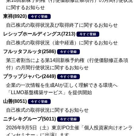
第10回新株予約権（行使価額修正条項付）の月間行使状況
に関するお知らせ
東祥(8920)
今すぐ登録
自己株式の取得状況及び取得終了に関するお知らせ
レシップホールディングス(7213)
今すぐ登録
自己株式の取得状況（途中経過）に関するお知らせ
フルッタフルッタ(2586)
今すぐ登録
第三者割当による第14回新株予約権（行使価額修正条項
付）の月間行使状況に関するお知らせ
プラップジャパン(2449)
今すぐ登録
企業の一次情報を生成AIが正しく理解できる環境へ
「LLMO基盤構築サービス」を提供開始
山善(8051)
今すぐ登録
自己株式の取得状況に関するお知らせ
ニチレキグループ(5011)
今すぐ登録
2026年9月5日（土）東京IPO主催「個人投資家向けオンラ
インセミナー」に出演します。