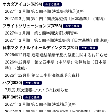
オカダアイヨン(6294)
今すぐ登録
2027年３月期 第１四半期 決算短信補足資料
2027年３月期 第１四半期決算短信〔日本基準〕（連結）
フライトソリューションズ(3753)
今すぐ登録
2027年３月期 第１四半期決算説明資料
2027年３月期 第１四半期決算短信〔日本基準〕(非連結)
日本マクドナルドホールディングス(2702)
今すぐ登録
2026年12月期 通期連結業績予想の修正に関するお知らせ
2026年12月期 第２四半期（中間期）決算短信〔日本基
準〕（連結）
2026年12月期 第２四半期決算説明会資料
ハブ(3030)
今すぐ登録
7月度 月次速報についてのお知らせ
英和(9857)
今すぐ登録
2027年３月期 第１四半期 決算補足資料
2027年３月期 第１四半期 決算短信〔日本基準〕（連結）