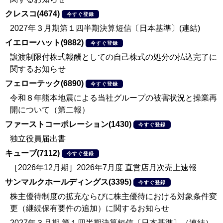
クレスコ(4674)
今すぐ登録
2027年３月期第１四半期決算短信〔日本基準〕(連結)
イエローハット(9882)
今すぐ登録
譲渡制限付株式報酬としての自己株式の処分の払込完了に
関するお知らせ
フェローテック(6890)
今すぐ登録
令和８年熊本地震による当社グループの被害状況と操業再
開について（第二報）
ファーストコーポレーション(1430)
今すぐ登録
独立役員届出書
キューブ(7112)
今すぐ登録
［2026年12月期］2026年7月度 直営店月次売上速報
サンマルクホールディングス(3395)
今すぐ登録
株主優待制度の拡充ならびに株主優待における対象条件変
更（継続保有要件の追加）に関するお知らせ
2027年３月期 第１四半期決算短信〔日本基準〕（連結）