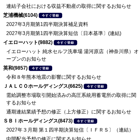
連結子会社における収益不動産の取得に関するお知らせ
芝浦機械(6104)
今すぐ登録
2027年3月期第1四半期決算補足資料
2027年3月期第1四半期決算短信〔日本基準〕(連結)
イエローハット(9882)
今すぐ登録
イエローハット 純水セルフ洗車場 湯河原店（神奈川県）オ
ープンのお知らせ
英和(9857)
今すぐ登録
令和８年熊本地震の影響に関するお知らせ
ＪＡＬＣＯホールディングス(6625)
今すぐ登録
需給調整市場取引開始済みの高圧系統用蓄電所の取得に関
するお知らせ
通期連結業績予想の修正（上方修正）に関するお知らせ
ＳＢＩホールディングス(8473)
今すぐ登録
2027年３月期 第１四半期決算短信〔ＩＦＲＳ〕（連結）
中間配当予想の修正に関するお知らせ