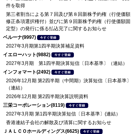
件を取得
第三者割当による第７回及び第８回新株予約権（行使価額
修正条項選択権付）並びに第９回新株予約権（行使価額固
定型）の発行に係る払込完了に関するお知らせ
ベルーナ(9997)
今すぐ登録
2027年3月期第1四半期決算補足資料
イエローハット(9882)
今すぐ登録
2027年3月期 第1四半期決算短信〔日本基準〕（連結）
インフォマート(2492)
今すぐ登録
2026年12月期 第2四半期（中間期）決算短信〔日本基準〕
（連結）
2026年12月期 第2四半期決算説明資料
三栄コーポレーション(8119)
今すぐ登録
2027年3月期 第1四半期決算短信〔日本基準〕(連結）
香港連結子会社の解散及び清算に関するお知らせ
ＪＡＬＣＯホールディングス(6625)
今すぐ登録