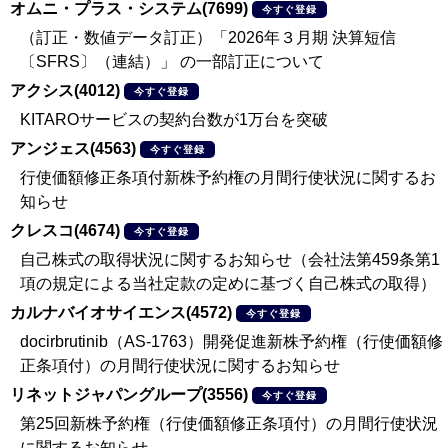
オムニ・プラス・システム(7699)
今すぐ登録
（訂正・数値データ訂正）「2026年３月期 決算短信
〔SFRS〕（連結）」 の一部訂正について
アクシス(4012)
今すぐ登録
KITAROサービスの契約台数が1万台を突破
アンジェス(4563)
今すぐ登録
行使価額修正条項付新株予約権の月間行使状況に関するお
知らせ
クレスコ(4674)
今すぐ登録
自己株式の取得状況に関するお知らせ（会社法第459条第1
項の規定による当社定款の定めに基づく自己株式の取得）
カルナバイオサイエンス(4572)
今すぐ登録
docirbrutinib（AS-1763）開発促進新株予約権（行使価額修
正条項付）の月間行使状況に関するお知らせ
リネットジャパングループ(3556)
今すぐ登録
第25回新株予約権（行使価額修正条項付）の月間行使状況
に関するお知らせ