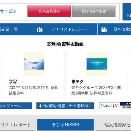
サービス
新規会員登録
登録内容の変更
お
載企業一覧
アナリストレポート
資料＆動
説明会資料&動画
東テク
白銅
東テクグループ 2027年3月期
2027年3月期 第1四半期決算
第1四半期 決算補足資料
説明資料
スケジュール
本日の開示情報（全上場銘柄）
ナリストレポート
ラジオNIKKEI
個人投資家セ