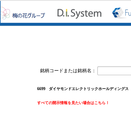
コーポレート・ガバナンスに関する報告書 
オープンアップグループ(2154)
今すぐ登録
2026年6月期 通期決算説明資料
京写(6837)
今すぐ登録
2027年３月期第１四半期決算短信〔
2027年３月期第1四半期 決算補足資
東テク(9960)
今すぐ登録
2027年３月期 第１四半期決算短信
東テクグループ 2027年3月期 第1
銘柄コードまたは銘柄名：
日本精密(7771)
今すぐ登録
令和９年３月期 第１四半期決算短信
クレスコ(4674)
今すぐ登録
6699 ダイヤモンドエレクトリックホールディングス
譲渡制限付株式報酬としての自己株
白銅(7637)
すべての開示情報を見たい場合はこちら！
今すぐ登録
業績予想および配当予想の修正に関
2027年3月期 第1四半期決算説明資
2027年3月期第1四半期決算短信〔
オープンアップグループ(2154)