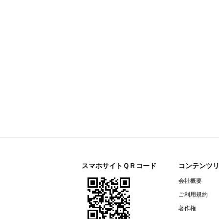
今すぐ登録
剰余金の配当に関するお知らせ
すららネット(3998)
今すぐ登録
2026年12月期 第２四半期決算補
通期連結業績予想の修正に関するお
2026年12月期 第２四半期（中間
リガク・ホールディングス(268A)
今すぐ登録
2026年12月期第2四半期決算説明資
オープンアップグループ(2154)
今すぐ登録
2026年６月期 決算短信〔ＩＦＲＳ
ザ・パック(3950)
今すぐ登録
2026年12月期第２四半期（中間
リネットジャパングループ(3556)
今すぐ登録
（開示事項の経過）株式会社マック
スマホサイトＱＲコード
コンテンツ
リガク・ホールディングス(268A)
会社概要
今すぐ登録
2026年12月期第２四半期（中間期
ご利用規約
エプコ(2311)
今すぐ登録
著作権
2026年12月期第2四半期決算説明資