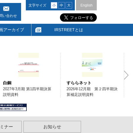
文字サイズ
小
中
大
English
問い合わせ
画アーカイブ
IRSTREETとは
すららネット
リガク・ホールディングス
2026年12月期 第２四半期決
2026年12月期第2四半期決算
算補足説明資料
説明資料
ミナー
お知らせ