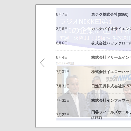
お知らせ
8月7日
東テク株式会社(9960)
2026/08/07
NEW
オープンアップグループ(2154)
今すぐ登録
8/3
カバー(5253)の掲載を開始いたしま
8月6日
カルナバイオサイエンス株
2026年6月期 通期決算説明会 動画
8/3
日本テクノ・ラボ(3849)の掲載を開
リーダー電子(6867)
今すぐ登録
8月6日
株式会社バッファロー(66
7/1
ゴルフ・ドゥ(3032)の掲載を開始い
2027年３月期第１四半期 決算補足
これまで開催した、個人投資家向け
東テク(9960)
5/21
梅の花グループ(7604)の掲載を開
8月4日
株式会社ドリームインキュ
今すぐ登録
アナリストレポート（シェアードリサー
～ 戦略的グローバルＩＲのご案内 
7月31日
ＳＢＳホールディングス(2384)
株式会社イエローハット(
今すぐ登録
今後のスケジュールにつきましては
【ニュースリリース】「WEB
2026年12月期 第２四半期決算説明
【ご提案書】戦略的グローバ
7月31日
日進工具株式会社(6157
レント(372A)
今すぐ登録
静銀リース株式会社との業務提携に
7月31日
株式会社インフォマート(
「熊本中央センター」 新規開設の
新規掲載企業
エプコ(2311)
今すぐ登録
円谷フィールズホール
7月27日
自己株式の取得および自己株式立会外
(2767)
ＳＷＣＣ(5805)
今すぐ登録