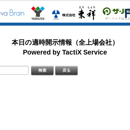
2026/08/07
掲載開始日：8/3
日本テクノ・ラボ（3849：アンビシャス）
日本基準〕(連結)
料
本日の適時開示情報（全上場会社）
掲載開始日：7/1
ゴルフ・ドゥ（3032：ネクスト）
Powered by TactiX Service
［日本基準］(連結)
四半期 決算補足資料
掲載開始日：5/21
梅の花グループ（7604：スタンダード）
〔日本基準〕(連結)
式の処分の払込完了に関するお知らせ
するお知らせ
料
日本基準〕（連結）