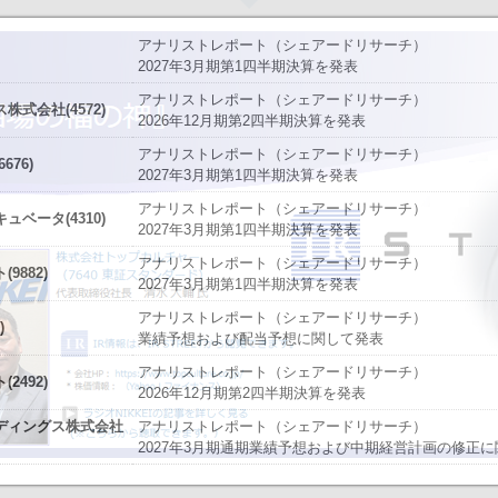
アナリストレポート（シェアードリサーチ）
2027年3月期第1四半期決算を発表
アナリストレポート（シェアードリサーチ）
した。
今すぐ登録
式会社(4572)
2026年12月期第2四半期決算を発表
始いたしました。
今すぐ登録
アナリストレポート（シェアードリサーチ）
76)
2027年3月期第1四半期決算を発表
たしました。
説明資料
今すぐ登録
IRセミナーやオンラインIRセミナーの内容を動画にてご覧いた
アナリストレポート（シェアードリサーチ）
始いたしました。
ベータ(4310)
今すぐ登録
2027年3月期第1四半期決算を発表
チ） ： 2027年3月期第1四半期決算を発表
～
アナリストレポート（シェアードリサーチ）
9882)
、こちらよりご確認ください。
海外IRサービス」提供開始！
～海外機関投資家とのWEBスモールミー
2027年3月期第1四半期決算を発表
資料
ルＩＲのご提案
アナリストレポート（シェアードリサーチ）
)
業績予想および配当予想に関して発表
関するお知らせ
アナリストレポート（シェアードリサーチ）
2492)
お知らせ
2026年12月期第2四半期決算を発表
ディングス株式会社
アナリストレポート（シェアードリサーチ）
買付取引（ToSTNeT-３）による自己株式の買付けの決定に関するお知らせ
2027年3月期通期業績予想および中期経営計画の修正
掲載開始日：8/3
カバー（5253：グロース）