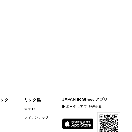
足説明資料
知らせ
期）決算短信〔日本基準〕(連結)
料
〕（連結）
期）決算短信〔日本基準〕（連結）
ビーヒル就労支援機構の株式取得に関するお知らせ
JAPAN IR Street アプリ
リンク
リンク集
IRポータルアプリが登場。
東京IPO
）決算短信〔ＩＦＲＳ〕(連結)
フィナンテック
料