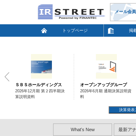
メール会員
トップページ
掲
オープンアップグループ
京写
2026年6月期 通期決算説明資
2027年３月期第1四半期 決算
料
補足資料
決算発表
What's New
最新ア