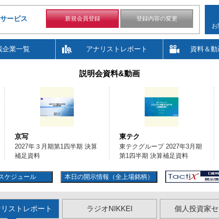
サービス
新規会員登録
登録内容の変更
お
載企業一覧
アナリストレポート
資料＆動
説明会資料&動画
京写
東テク
2027年３月期第1四半期 決算
東テクグループ 2027年3月期
補足資料
第1四半期 決算補足資料
スケジュール
本日の開示情報（全上場銘柄）
ナリストレポート
ラジオNIKKEI
個人投資家セ