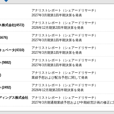
アナリストレポート（シェアードリサーチ）
2027年3月期第1四半期決算を発表
アナリストレポート（シェアードリサーチ）
した。
今すぐ登録
式会社(4572)
2026年12月期第2四半期決算を発表
始いたしました。
今すぐ登録
アナリストレポート（シェアードリサーチ）
76)
2027年3月期第1四半期決算を発表
たしました。
説明資料
今すぐ登録
IRセミナーやオンラインIRセミナーの内容を動画にてご覧いた
アナリストレポート（シェアードリサーチ）
始いたしました。
ベータ(4310)
今すぐ登録
2027年3月期第1四半期決算を発表
チ） ： 2027年3月期第1四半期決算を発表
～
アナリストレポート（シェアードリサーチ）
9882)
、こちらよりご確認ください。
海外IRサービス」提供開始！
～海外機関投資家とのWEBスモールミー
2027年3月期第1四半期決算を発表
資料
ルＩＲのご提案
アナリストレポート（シェアードリサーチ）
)
業績予想および配当予想に関して発表
関するお知らせ
アナリストレポート（シェアードリサーチ）
2492)
お知らせ
2026年12月期第2四半期決算を発表
ディングス株式会社
アナリストレポート（シェアードリサーチ）
買付取引（ToSTNeT-３）による自己株式の買付けの決定に関するお知らせ
2027年3月期通期業績予想および中期経営計画の修正
掲載開始日：8/3
日本テクノ・ラボ（3849：アンビシャス）