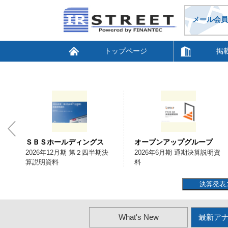
メール会員
トップページ
掲
ＳＢＳホールディングス
オープンアップグループ
会
2026年12月期 第２四半期決
2026年6月期 通期決算説明資
算説明資料
料
決算発表
What's New
最新ア