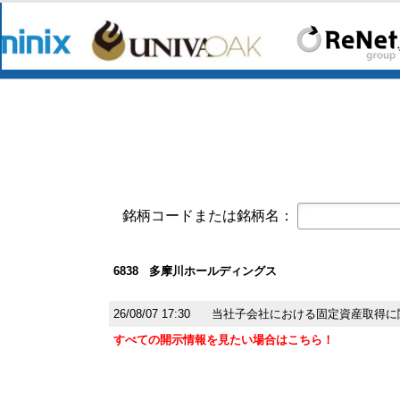
コーポレート・ガバナンスに関する報告書 
オープンアップグループ(2154)
今すぐ登録
2026年6月期 通期決算説明資料
京写(6837)
今すぐ登録
2027年３月期第１四半期決算短信〔
2027年３月期第1四半期 決算補足資
東テク(9960)
今すぐ登録
2027年３月期 第１四半期決算短信
東テクグループ 2027年3月期 第1
銘柄コードまたは銘柄名：
日本精密(7771)
今すぐ登録
令和９年３月期 第１四半期決算短信
クレスコ(4674)
今すぐ登録
6838 多摩川ホールディングス
譲渡制限付株式報酬としての自己株
白銅(7637)
26/08/07 17:30
当社子会社における固定資産取得に
今すぐ登録
業績予想および配当予想の修正に関
すべての開示情報を見たい場合はこちら！
2027年3月期 第1四半期決算説明資
2027年3月期第1四半期決算短信〔
オープンアップグループ(2154)