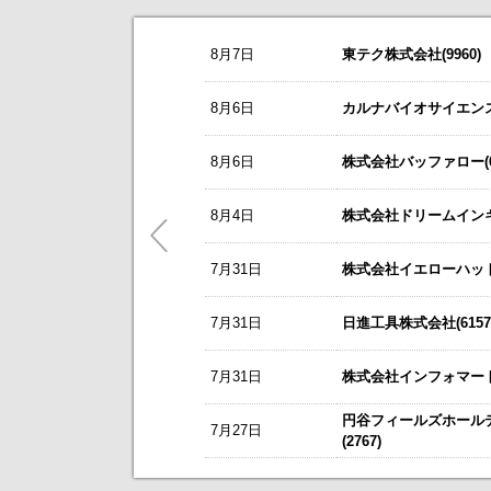
お知らせ
8月7日
東テク株式会社(9960)
2026/08/07
NEW
オープンアップグループ(2154)
今すぐ登録
8/3
カバー(5253)の掲載を開始いたしま
8月6日
カルナバイオサイエンス株
2026年6月期 通期決算説明会 動画
8/3
日本テクノ・ラボ(3849)の掲載を開
リーダー電子(6867)
今すぐ登録
8月6日
株式会社バッファロー(66
7/1
ゴルフ・ドゥ(3032)の掲載を開始い
2027年３月期第１四半期 決算補足
これまで開催した、個人投資家向け
東テク(9960)
5/21
梅の花グループ(7604)の掲載を開
8月4日
株式会社ドリームインキュ
今すぐ登録
アナリストレポート（シェアードリサー
～ 戦略的グローバルＩＲのご案内 
7月31日
ＳＢＳホールディングス(2384)
株式会社イエローハット(
今すぐ登録
今後のスケジュールにつきましては
【ニュースリリース】「WEB
2026年12月期 第２四半期決算説明
【ご提案書】戦略的グローバ
7月31日
日進工具株式会社(6157
レント(372A)
今すぐ登録
静銀リース株式会社との業務提携に
7月31日
株式会社インフォマート(
「熊本中央センター」 新規開設の
新規掲載企業
エプコ(2311)
今すぐ登録
円谷フィールズホール
7月27日
自己株式の取得および自己株式立会外
(2767)
ＳＷＣＣ(5805)
今すぐ登録