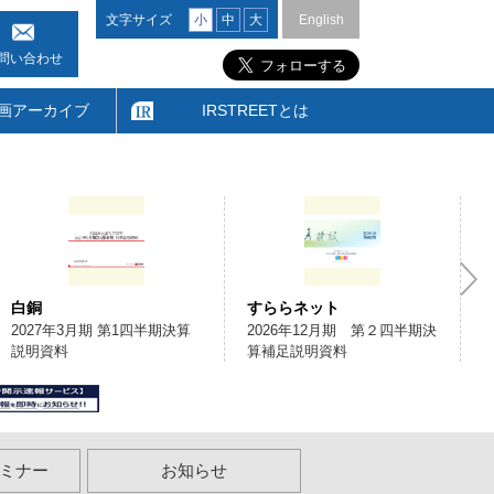
文字サイズ
小
中
大
English
問い合わせ
画アーカイブ
IRSTREETとは
白銅
すららネット
2027年3月期 第1四半期決算
2026年12月期 第２四半期決
説明資料
算補足説明資料
ミナー
お知らせ