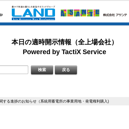
2026/08/07
掲載開始日：8/3
カバー（5253：グロース）
日本基準〕(連結)
料
本日の適時開示情報（全上場会社）
掲載開始日：7/1
ゴルフ・ドゥ（3032：ネクスト）
Powered by TactiX Service
［日本基準］(連結)
四半期 決算補足資料
掲載開始日：5/21
梅の花グループ（7604：スタンダード）
〔日本基準〕(連結)
式の処分の払込完了に関するお知らせ
関する進捗のお知らせ（系統用蓄電所の事業用地・発電権利購入)
するお知らせ
料
日本基準〕（連結）