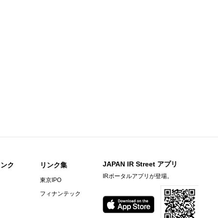
足説明資料
知らせ
期）決算短信〔日本基準〕(連結)
料
〕（連結）
期）決算短信〔日本基準〕（連結）
ビーヒル就労支援機構の株式取得に関するお知らせ
JAPAN IR Street アプリ
リンク
リンク集
IRポータルアプリが登場。
東京IPO
）決算短信〔ＩＦＲＳ〕(連結)
フィナンテック
料