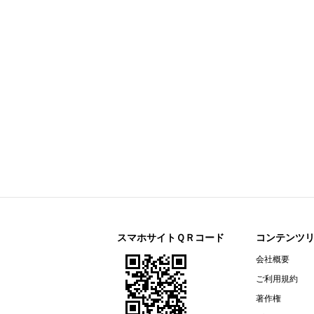
今すぐ登録
剰余金の配当に関するお知らせ
すららネット(3998)
今すぐ登録
2026年12月期 第２四半期決算補
通期連結業績予想の修正に関するお
2026年12月期 第２四半期（中間
リガク・ホールディングス(268A)
今すぐ登録
2026年12月期第2四半期決算説明資
オープンアップグループ(2154)
今すぐ登録
2026年６月期 決算短信〔ＩＦＲＳ
ザ・パック(3950)
今すぐ登録
2026年12月期第２四半期（中間
リネットジャパングループ(3556)
今すぐ登録
（開示事項の経過）株式会社マック
スマホサイトＱＲコード
コンテンツ
リガク・ホールディングス(268A)
会社概要
今すぐ登録
2026年12月期第２四半期（中間期
ご利用規約
エプコ(2311)
今すぐ登録
著作権
2026年12月期第2四半期決算説明資