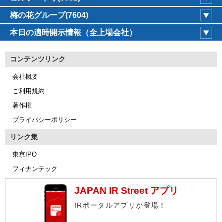
梅の花グループ(7604)
本日の適時開示情報（全上場会社）
コンテンツリンク
会社概要
ご利用規約
著作権
プライバシーポリシー
リンク集
東京IPO
フィナンテック
JAPAN IR Street アプリ
IRポータルアプリが登場！