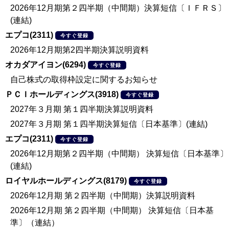
2026年12月期第２四半期（中間期）決算短信〔ＩＦＲＳ〕
(連結)
エプコ(2311)
今すぐ登録
2026年12月期第2四半期決算説明資料
オカダアイヨン(6294)
今すぐ登録
自己株式の取得枠設定に関するお知らせ
ＰＣＩホールディングス(3918)
今すぐ登録
2027年３月期 第１四半期決算説明資料
2027年３月期 第１四半期決算短信〔日本基準〕(連結)
エプコ(2311)
今すぐ登録
2026年12月期第２四半期（中間期） 決算短信〔日本基準〕
(連結)
ロイヤルホールディングス(8179)
今すぐ登録
2026年12月期 第２四半期（中間期）決算説明資料
2026年12月期 第２四半期（中間期） 決算短信〔日本基
準〕（連結）