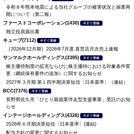
令和８年熊本地震による当社グループの被害状況と操業再
開について（第二報）
ファーストコーポレーション(1430)
今すぐ登録
独立役員届出書
キューブ(7112)
今すぐ登録
［2026年12月期］2026年7月度 直営店月次売上速報
サンマルクホールディングス(3395)
今すぐ登録
株主優待制度の拡充ならびに株主優待における対象条件変
更（継続保有要件の追加）に関するお知らせ
2027年３月期 第１四半期決算短信〔日本基準〕（連結）
BCC(7376)
今すぐ登録
長野県佐久市「ひとり親就業伴走型支援事業」受託のお知
らせ
インテージホールディングス(4326)
今すぐ登録
2026年６月期決算短信〔日本基準〕(連結)
配当方針の変更に関するお知らせ