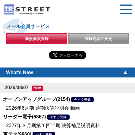
メール会員サービス
新規会員登録
登録内容の変更
What's New
2026/08/07
NEW
オープンアップグループ(2154)
今すぐ登録
2026年6月期 通期決算説明会 動画
リーダー電子(6867)
今すぐ登録
2027年３月期第１四半期 決算補足説明資料
東テク(9960)
今すぐ登録