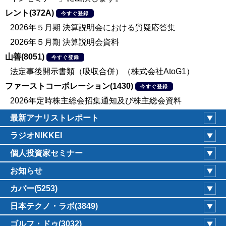
レント(372A)
今すぐ登録
2026年５月期 決算説明会における質疑応答集
2026年５月期 決算説明会資料
山善(8051)
今すぐ登録
法定事後開示書類（吸収合併）（株式会社AtoG1）
ファーストコーポレーション(1430)
今すぐ登録
2026年定時株主総会招集通知及び株主総会資料
最新アナリストレポート
ラジオNIKKEI
個人投資家セミナー
お知らせ
カバー(5253)
日本テクノ・ラボ(3849)
ゴルフ・ドゥ(3032)