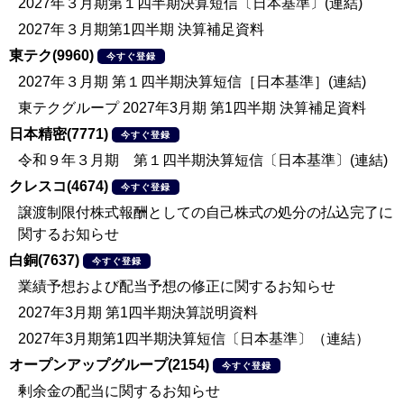
2027年３月期第１四半期決算短信〔日本基準〕(連結)
2027年３月期第1四半期 決算補足資料
東テク(9960)
今すぐ登録
2027年３月期 第１四半期決算短信［日本基準］(連結)
東テクグループ 2027年3月期 第1四半期 決算補足資料
日本精密(7771)
今すぐ登録
令和９年３月期 第１四半期決算短信〔日本基準〕(連結)
クレスコ(4674)
今すぐ登録
譲渡制限付株式報酬としての自己株式の処分の払込完了に
関するお知らせ
白銅(7637)
今すぐ登録
業績予想および配当予想の修正に関するお知らせ
2027年3月期 第1四半期決算説明資料
2027年3月期第1四半期決算短信〔日本基準〕（連結）
オープンアップグループ(2154)
今すぐ登録
剰余金の配当に関するお知らせ