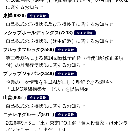
第10回新株予約権（行使価額修正条項付）の月間行使状況
に関するお知らせ
東祥(8920)
今すぐ登録
自己株式の取得状況及び取得終了に関するお知らせ
レシップホールディングス(7213)
今すぐ登録
自己株式の取得状況（途中経過）に関するお知らせ
フルッタフルッタ(2586)
今すぐ登録
第三者割当による第14回新株予約権（行使価額修正条項
付）の月間行使状況に関するお知らせ
プラップジャパン(2449)
今すぐ登録
企業の一次情報を生成AIが正しく理解できる環境へ
「LLMO基盤構築サービス」を提供開始
山善(8051)
今すぐ登録
自己株式の取得状況に関するお知らせ
ニチレキグループ(5011)
今すぐ登録
2026年9月5日（土）東京IPO主催「個人投資家向けオンラ
インセミナー」に出演します。