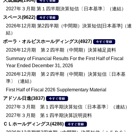
大成温調(1904)
今すぐ登録
2027年３月期 第１四半期決算短信〔日本基準〕（連結）
スペース(9622)
今すぐ登録
2026年12月期 第2四半期（中間期）決算短信[日本基準]（連
結）
ポーラ・オルビスホールディングス(4927)
今すぐ登録
2026年12月期 第２四半期（中間期）決算補足資料
Summary of Financial Results For the First Half of Fiscal
Year Ended December 31, 2026
2026年12月期 第２四半期（中間期）決算短信〔日本基
準〕（連結）
First Half of Fiscal 2026 Supplementary Material
アドソル日進(3837)
今すぐ登録
2027年３月期 第１四半期決算短信〔日本基準〕（連結）
2027年３月期 第１四半期決算説明資料
ＣＬホールディングス(4286)
今すぐ登録