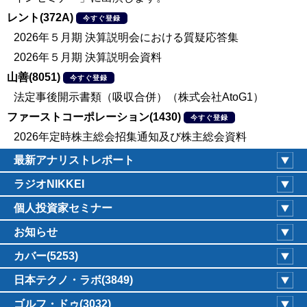
レント(372A)
今すぐ登録
2026年５月期 決算説明会における質疑応答集
2026年５月期 決算説明会資料
山善(8051)
今すぐ登録
法定事後開示書類（吸収合併）（株式会社AtoG1）
ファーストコーポレーション(1430)
今すぐ登録
2026年定時株主総会招集通知及び株主総会資料
最新アナリストレポート
ラジオNIKKEI
個人投資家セミナー
お知らせ
カバー(5253)
日本テクノ・ラボ(3849)
ゴルフ・ドゥ(3032)