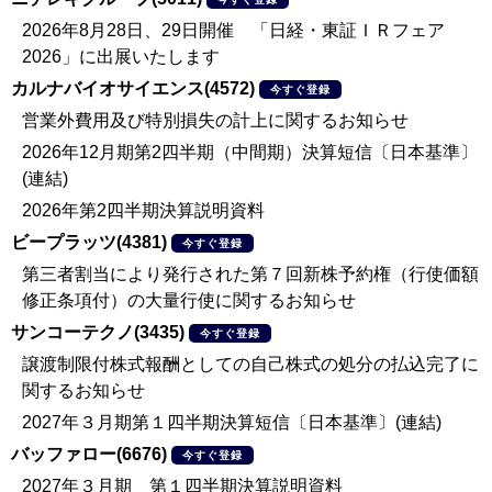
2026年8月28日、29日開催 「日経・東証ＩＲフェア
2026」に出展いたします
カルナバイオサイエンス(4572)
今すぐ登録
営業外費用及び特別損失の計上に関するお知らせ
2026年12月期第2四半期（中間期）決算短信〔日本基準〕
(連結)
2026年第2四半期決算説明資料
ビープラッツ(4381)
今すぐ登録
第三者割当により発行された第７回新株予約権（行使価額
修正条項付）の大量行使に関するお知らせ
サンコーテクノ(3435)
今すぐ登録
譲渡制限付株式報酬としての自己株式の処分の払込完了に
関するお知らせ
2027年３月期第１四半期決算短信〔日本基準〕(連結)
バッファロー(6676)
今すぐ登録
2027年３月期 第１四半期決算説明資料