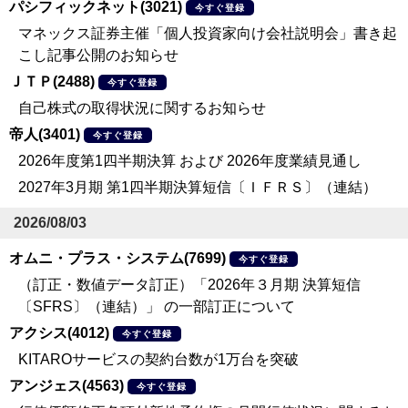
パシフィックネット(3021)
今すぐ登録
マネックス証券主催「個人投資家向け会社説明会」書き起
こし記事公開のお知らせ
ＪＴＰ(2488)
今すぐ登録
自己株式の取得状況に関するお知らせ
帝人(3401)
今すぐ登録
2026年度第1四半期決算 および 2026年度業績見通し
2027年3月期 第1四半期決算短信〔ＩＦＲＳ〕（連結）
2026/08/03
オムニ・プラス・システム(7699)
今すぐ登録
（訂正・数値データ訂正）「2026年３月期 決算短信
〔SFRS〕（連結）」 の一部訂正について
アクシス(4012)
今すぐ登録
KITAROサービスの契約台数が1万台を突破
アンジェス(4563)
今すぐ登録