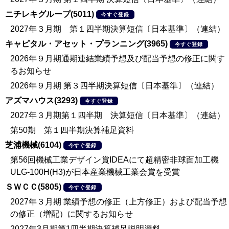
ニチレキグループ(5011)
今すぐ登録
2027年３月期 第１四半期決算短信〔日本基準〕（連結）
キャピタル・アセット・プランニング(3965)
今すぐ登録
2026年９月期通期連結業績予想及び配当予想の修正に関す
るお知らせ
2026年９月期 第３四半期決算短信〔日本基準〕（連結）
アズマハウス(3293)
今すぐ登録
2027年３月期第１四半期 決算短信〔日本基準〕（連結）
第50期 第１四半期決算補足資料
芝浦機械(6104)
今すぐ登録
第56回機械工業デザイン賞IDEAにて超精密非球面加工機
ULG-100H(H3)が日本産業機械工業会賞を受賞
ＳＷＣＣ(5805)
今すぐ登録
2027年３月期 業績予想の修正（上方修正）および配当予想
の修正（増配）に関するお知らせ
2027年3月期第1四半期決算補足説明資料