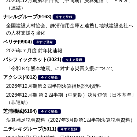
2026年12月期第2四半期（中間期）決算短信〔ＩＦＲＳ〕
（連結）
ナレルグループ(9163)
今すぐ登録
全国建設人材協会、静清信用金庫と連携し地域建設会社へ
の人材支援を強化
ベリテ(9904)
今すぐ登録
2026年７月度 前年比速報
パシフィックネット(3021)
今すぐ登録
「令和８年熊本地震」に対する災害支援について
アクシス(4012)
今すぐ登録
2026年12月期第２四半期決算補足説明資料
2026年12月期 第２四半期（中間期）決算短信〔日本基準〕
（非連結）
芝浦機械(6104)
今すぐ登録
決算補足説明資料（2027年3月期第1四半期決算説明資料）
ニチレキグループ(5011)
今すぐ登録