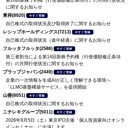
第10回新株予約権（行使価額修正条項付）の月間行使状況
に関するお知らせ
東祥(8920)
今すぐ登録
自己株式の取得状況及び取得終了に関するお知らせ
レシップホールディングス(7213)
今すぐ登録
自己株式の取得状況（途中経過）に関するお知らせ
フルッタフルッタ(2586)
今すぐ登録
第三者割当による第14回新株予約権（行使価額修正条項
付）の月間行使状況に関するお知らせ
プラップジャパン(2449)
今すぐ登録
企業の一次情報を生成AIが正しく理解できる環境へ
「LLMO基盤構築サービス」を提供開始
山善(8051)
今すぐ登録
自己株式の取得状況に関するお知らせ
ニチレキグループ(5011)
今すぐ登録
2026年9月5日（土）東京IPO主催「個人投資家向けオンラ
インセミナー」に出演します。