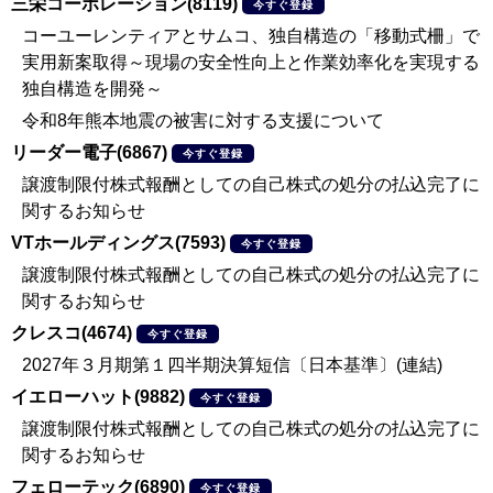
三栄コーポレーション(8119)
今すぐ登録
コーユーレンティアとサムコ、独自構造の「移動式柵」で
実用新案取得～現場の安全性向上と作業効率化を実現する
独自構造を開発～
令和8年熊本地震の被害に対する支援について
リーダー電子(6867)
今すぐ登録
譲渡制限付株式報酬としての自己株式の処分の払込完了に
関するお知らせ
VTホールディングス(7593)
今すぐ登録
譲渡制限付株式報酬としての自己株式の処分の払込完了に
関するお知らせ
クレスコ(4674)
今すぐ登録
2027年３月期第１四半期決算短信〔日本基準〕(連結)
イエローハット(9882)
今すぐ登録
譲渡制限付株式報酬としての自己株式の処分の払込完了に
関するお知らせ
フェローテック(6890)
今すぐ登録