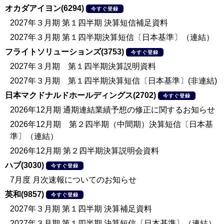
オカダアイヨン(6294)
今すぐ登録
2027年３月期 第１四半期 決算短信補足資料
2027年３月期 第１四半期決算短信〔日本基準〕（連結）
フライトソリューションズ(3753)
今すぐ登録
2027年３月期 第１四半期決算説明資料
2027年３月期 第１四半期決算短信〔日本基準〕(非連結)
日本マクドナルドホールディングス(2702)
今すぐ登録
2026年12月期 通期連結業績予想の修正に関するお知らせ
2026年12月期 第２四半期（中間期）決算短信〔日本基
準〕（連結）
2026年12月期 第２四半期決算説明会資料
ハブ(3030)
今すぐ登録
7月度 月次速報についてのお知らせ
英和(9857)
今すぐ登録
2027年３月期 第１四半期 決算補足資料
2027年３月期 第１四半期 決算短信〔日本基準〕（連結）