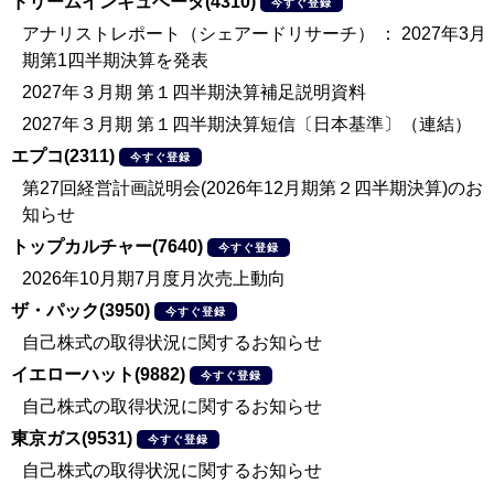
ドリームインキュベータ(4310)
今すぐ登録
アナリストレポート（シェアードリサーチ） ： 2027年3月
期第1四半期決算を発表
2027年３月期 第１四半期決算補足説明資料
2027年３月期 第１四半期決算短信〔日本基準〕（連結）
エプコ(2311)
今すぐ登録
第27回経営計画説明会(2026年12月期第２四半期決算)のお
知らせ
トップカルチャー(7640)
今すぐ登録
2026年10月期7月度月次売上動向
ザ・パック(3950)
今すぐ登録
自己株式の取得状況に関するお知らせ
イエローハット(9882)
今すぐ登録
自己株式の取得状況に関するお知らせ
東京ガス(9531)
今すぐ登録
自己株式の取得状況に関するお知らせ