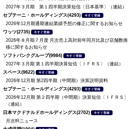
2027年３月期 第１四半期決算短信〔日本基準〕（連結）
セプテーニ・ホールディングス(4293)
今すぐ登録
2026年12月期通期連結業績予想の修正に関するお知らせ
ワッツ(2735)
今すぐ登録
2026年８月期７月度 月次売上高対前年同月比及び店舗数推
移に関するお知らせ
ソフトバンクグループ(9984)
今すぐ登録
2027年３月期 第１四半期決算短信〔ＩＦＲＳ〕（連結）
スペース(9622)
今すぐ登録
2026年12月期 第2四半期（中間期）決算説明資料
セプテーニ・ホールディングス(4293)
今すぐ登録
2026年12月期 第２四半期（中間期）決算短信〔ＩＦＲＳ〕
（連結）
日本マクドナルドホールディングス(2702)
今すぐ登録
月次IRニュース