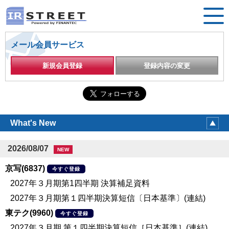
メール会員サービス
新規会員登録
登録内容の変更
What's New
2026/08/07
NEW
京写(6837)
今すぐ登録
2027年３月期第1四半期 決算補足資料
2027年３月期第１四半期決算短信〔日本基準〕(連結)
東テク(9960)
今すぐ登録
2027年３月期 第１四半期決算短信［日本基準］(連結)