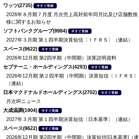
ワッツ(2735)
今すぐ登録
2026年８月期７月度 月次売上高対前年同月比及び店舗数推
移に関するお知らせ
ソフトバンクグループ(9984)
今すぐ登録
2027年３月期 第１四半期決算短信〔ＩＦＲＳ〕（連結）
スペース(9622)
今すぐ登録
2026年12月期 第2四半期（中間期）決算説明資料
セプテーニ・ホールディングス(4293)
今すぐ登録
2026年12月期 第２四半期（中間期）決算短信〔ＩＦＲＳ〕
（連結）
日本マクドナルドホールディングス(2702)
今すぐ登録
月次IRニュース
大成温調(1904)
今すぐ登録
2027年３月期 第１四半期決算短信〔日本基準〕（連結）
スペース(9622)
今すぐ登録
2026年12月期 第2四半期（中間期）決算短信[日本基準]（連