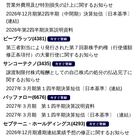
営業外費用及び特別損失の計上に関するお知らせ
2026年12月期第2四半期（中間期）決算短信〔日本基準〕
(連結)
2026年第2四半期決算説明資料
ビープラッツ(4381)
今すぐ登録
第三者割当により発行された第７回新株予約権（行使価額
修正条項付）の大量行使に関するお知らせ
サンコーテクノ(3435)
今すぐ登録
譲渡制限付株式報酬としての自己株式の処分の払込完了に
関するお知らせ
2027年３月期第１四半期決算短信〔日本基準〕(連結)
バッファロー(6676)
今すぐ登録
2027年３月期 第１四半期決算説明資料
2027年３月期 第１四半期決算短信〔日本基準〕（連結）
セプテーニ・ホールディングス(4293)
今すぐ登録
2026年12月期通期連結業績予想の修正に関するお知らせ