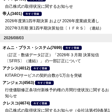
自己株式の取得状況に関するお知らせ
帝人(3401)
今すぐ登録
2026年度第1四半期決算 および 2026年度業績見通し
2027年3月期 第1四半期決算短信〔ＩＦＲＳ〕（連結）
2026/08/03
オムニ・プラス・システム(7699)
今すぐ登録
（訂正・数値データ訂正）「2026年３月期 決算短信
〔SFRS〕（連結）」 の一部訂正について
アクシス(4012)
今すぐ登録
KITAROサービスの契約台数が1万台を突破
アンジェス(4563)
今すぐ登録
行使価額修正条項付新株予約権の月間行使状況に関するお
知らせ
クレスコ(4674)
今すぐ登録
自己株式の取得状況に関するお知らせ（会社法第459条第1