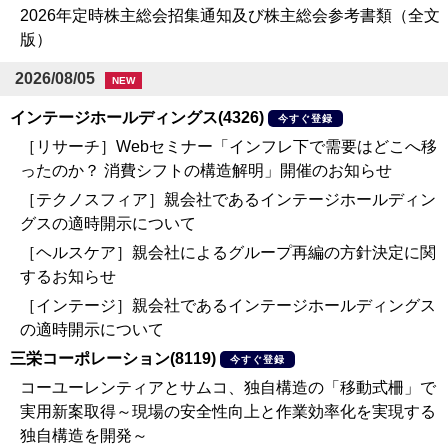
2026年定時株主総会招集通知及び株主総会参考書類（全文
版）
2026/08/05
NEW
インテージホールディングス(4326)
今すぐ登録
［リサーチ］Webセミナー「インフレ下で需要はどこへ移
ったのか？ 消費シフトの構造解明」開催のお知らせ
［テクノスフィア］親会社であるインテージホールディン
グスの適時開示について
［ヘルスケア］親会社によるグループ再編の方針決定に関
するお知らせ
［インテージ］親会社であるインテージホールディングス
の適時開示について
三栄コーポレーション(8119)
今すぐ登録
コーユーレンティアとサムコ、独自構造の「移動式柵」で
実用新案取得～現場の安全性向上と作業効率化を実現する
独自構造を開発～