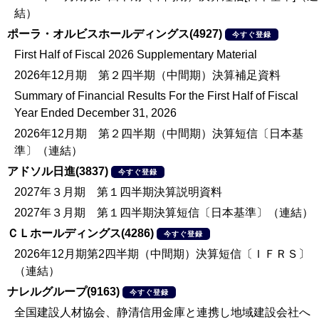
結）
ポーラ・オルビスホールディングス(4927)
今すぐ登録
First Half of Fiscal 2026 Supplementary Material
2026年12月期 第２四半期（中間期）決算補足資料
Summary of Financial Results For the First Half of Fiscal
Year Ended December 31, 2026
2026年12月期 第２四半期（中間期）決算短信〔日本基
準〕（連結）
アドソル日進(3837)
今すぐ登録
2027年３月期 第１四半期決算説明資料
2027年３月期 第１四半期決算短信〔日本基準〕（連結）
ＣＬホールディングス(4286)
今すぐ登録
2026年12月期第2四半期（中間期）決算短信〔ＩＦＲＳ〕
（連結）
ナレルグループ(9163)
今すぐ登録
全国建設人材協会、静清信用金庫と連携し地域建設会社へ