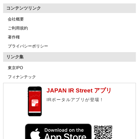
コンテンツリンク
会社概要
ご利用規約
著作権
プライバシーポリシー
リンク集
東京IPO
フィナンテック
JAPAN IR Street アプリ
IRポータルアプリが登場！