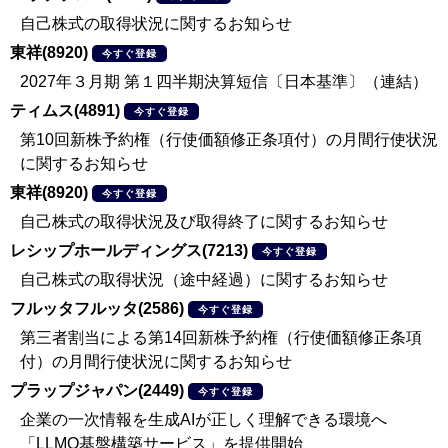
自己株式の取得状況に関するお知らせ
東祥(8920)
今すぐ登録
2027年３月期 第１四半期決算短信〔日本基準〕（連結）
ティムス(4891)
今すぐ登録
第10回新株予約権（行使価額修正条項付）の月間行使状況
に関するお知らせ
東祥(8920)
今すぐ登録
自己株式の取得状況及び取得終了に関するお知らせ
レシップホールディングス(7213)
今すぐ登録
自己株式の取得状況（途中経過）に関するお知らせ
フルッタフルッタ(2586)
今すぐ登録
第三者割当による第14回新株予約権（行使価額修正条項
付）の月間行使状況に関するお知らせ
プラップジャパン(2449)
今すぐ登録
企業の一次情報を生成AIが正しく理解できる環境へ
「LLMO基盤構築サービス」を提供開始