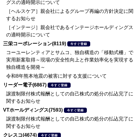
グスの適時開示について
［ヘルスケア］親会社によるグループ再編の方針決定に関
するお知らせ
［インテージ］親会社であるインテージホールディングス
の適時開示について
三栄コーポレーション(8119)
今すぐ登録
コーユーレンティアとサムコ、独自構造の「移動式柵」で
実用新案取得～現場の安全性向上と作業効率化を実現する
独自構造を開発～
令和8年熊本地震の被害に対する支援について
リーダー電子(6867)
今すぐ登録
譲渡制限付株式報酬としての自己株式の処分の払込完了に
関するお知らせ
VTホールディングス(7593)
今すぐ登録
譲渡制限付株式報酬としての自己株式の処分の払込完了に
関するお知らせ
クレスコ(4674)
今すぐ登録