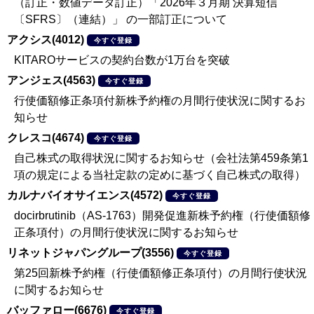
（訂正・数値データ訂正）「2026年３月期 決算短信
〔SFRS〕（連結）」 の一部訂正について
アクシス(4012)
今すぐ登録
KITAROサービスの契約台数が1万台を突破
アンジェス(4563)
今すぐ登録
行使価額修正条項付新株予約権の月間行使状況に関するお
知らせ
クレスコ(4674)
今すぐ登録
自己株式の取得状況に関するお知らせ（会社法第459条第1
項の規定による当社定款の定めに基づく自己株式の取得）
カルナバイオサイエンス(4572)
今すぐ登録
docirbrutinib（AS-1763）開発促進新株予約権（行使価額修
正条項付）の月間行使状況に関するお知らせ
リネットジャパングループ(3556)
今すぐ登録
第25回新株予約権（行使価額修正条項付）の月間行使状況
に関するお知らせ
バッファロー(6676)
今すぐ登録