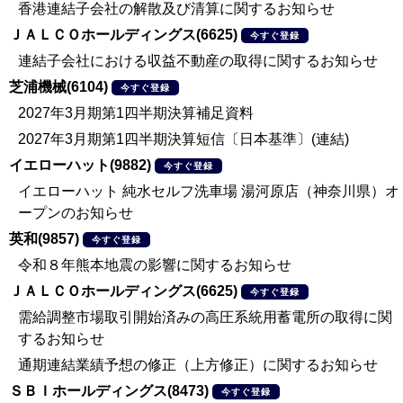
香港連結子会社の解散及び清算に関するお知らせ
ＪＡＬＣＯホールディングス(6625)
今すぐ登録
連結子会社における収益不動産の取得に関するお知らせ
芝浦機械(6104)
今すぐ登録
2027年3月期第1四半期決算補足資料
2027年3月期第1四半期決算短信〔日本基準〕(連結)
イエローハット(9882)
今すぐ登録
イエローハット 純水セルフ洗車場 湯河原店（神奈川県）オ
ープンのお知らせ
英和(9857)
今すぐ登録
令和８年熊本地震の影響に関するお知らせ
ＪＡＬＣＯホールディングス(6625)
今すぐ登録
需給調整市場取引開始済みの高圧系統用蓄電所の取得に関
するお知らせ
通期連結業績予想の修正（上方修正）に関するお知らせ
ＳＢＩホールディングス(8473)
今すぐ登録