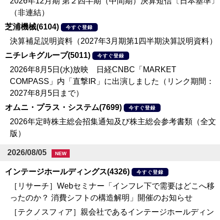
2026年12月期 第２四半期（中間期）決算短信〔日本基準〕
（非連結）
芝浦機械(6104)
今すぐ登録
決算補足説明資料（2027年3月期第1四半期決算説明資料）
ニチレキグループ(5011)
今すぐ登録
2026年8月5日(水)放映 日経CNBC「MARKET
COMPASS」内「直撃IR」に出演しました（リンク期間：
2027年8月5日まで）
オムニ・プラス・システム(7699)
今すぐ登録
2026年定時株主総会招集通知及び株主総会参考書類（全文
版）
2026/08/05
NEW
インテージホールディングス(4326)
今すぐ登録
［リサーチ］Webセミナー「インフレ下で需要はどこへ移
ったのか？ 消費シフトの構造解明」開催のお知らせ
［テクノスフィア］親会社であるインテージホールディン