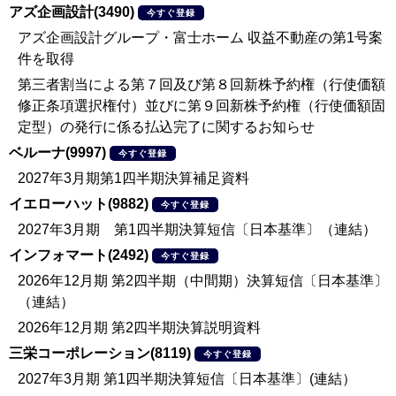
アズ企画設計(3490)
今すぐ登録
アズ企画設計グループ・富士ホーム 収益不動産の第1号案
件を取得
第三者割当による第７回及び第８回新株予約権（行使価額
修正条項選択権付）並びに第９回新株予約権（行使価額固
定型）の発行に係る払込完了に関するお知らせ
ベルーナ(9997)
今すぐ登録
2027年3月期第1四半期決算補足資料
イエローハット(9882)
今すぐ登録
2027年3月期 第1四半期決算短信〔日本基準〕（連結）
インフォマート(2492)
今すぐ登録
2026年12月期 第2四半期（中間期）決算短信〔日本基準〕
（連結）
2026年12月期 第2四半期決算説明資料
三栄コーポレーション(8119)
今すぐ登録
2027年3月期 第1四半期決算短信〔日本基準〕(連結）