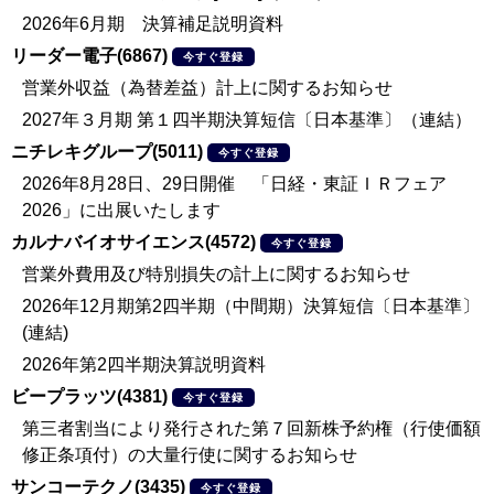
2026年6月期 決算補足説明資料
リーダー電子(6867)
今すぐ登録
営業外収益（為替差益）計上に関するお知らせ
2027年３月期 第１四半期決算短信〔日本基準〕（連結）
ニチレキグループ(5011)
今すぐ登録
2026年8月28日、29日開催 「日経・東証ＩＲフェア
2026」に出展いたします
カルナバイオサイエンス(4572)
今すぐ登録
営業外費用及び特別損失の計上に関するお知らせ
2026年12月期第2四半期（中間期）決算短信〔日本基準〕
(連結)
2026年第2四半期決算説明資料
ビープラッツ(4381)
今すぐ登録
第三者割当により発行された第７回新株予約権（行使価額
修正条項付）の大量行使に関するお知らせ
サンコーテクノ(3435)
今すぐ登録