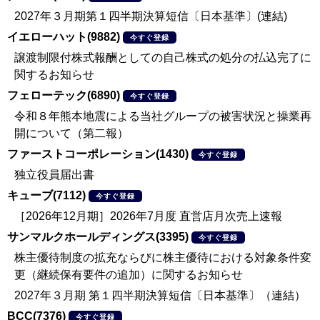
2027年３月期第１四半期決算短信〔日本基準〕(連結)
イエローハット(9882)
今すぐ登録
譲渡制限付株式報酬としての自己株式の処分の払込完了に
関するお知らせ
フェローテック(6890)
今すぐ登録
令和８年熊本地震による当社グループの被害状況と操業再
開について（第二報）
ファーストコーポレーション(1430)
今すぐ登録
独立役員届出書
キューブ(7112)
今すぐ登録
［2026年12月期］2026年7月度 直営店月次売上速報
サンマルクホールディングス(3395)
今すぐ登録
株主優待制度の拡充ならびに株主優待における対象条件変
更（継続保有要件の追加）に関するお知らせ
2027年３月期 第１四半期決算短信〔日本基準〕（連結）
BCC(7376)
今すぐ登録