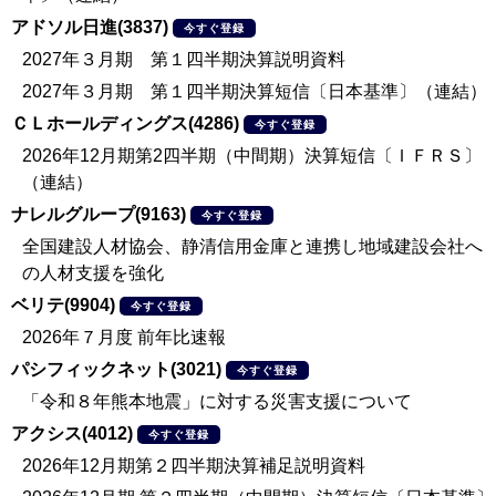
アドソル日進(3837)
今すぐ登録
2027年３月期 第１四半期決算説明資料
2027年３月期 第１四半期決算短信〔日本基準〕（連結）
ＣＬホールディングス(4286)
今すぐ登録
2026年12月期第2四半期（中間期）決算短信〔ＩＦＲＳ〕
（連結）
ナレルグループ(9163)
今すぐ登録
全国建設人材協会、静清信用金庫と連携し地域建設会社へ
の人材支援を強化
ベリテ(9904)
今すぐ登録
2026年７月度 前年比速報
パシフィックネット(3021)
今すぐ登録
「令和８年熊本地震」に対する災害支援について
アクシス(4012)
今すぐ登録
2026年12月期第２四半期決算補足説明資料