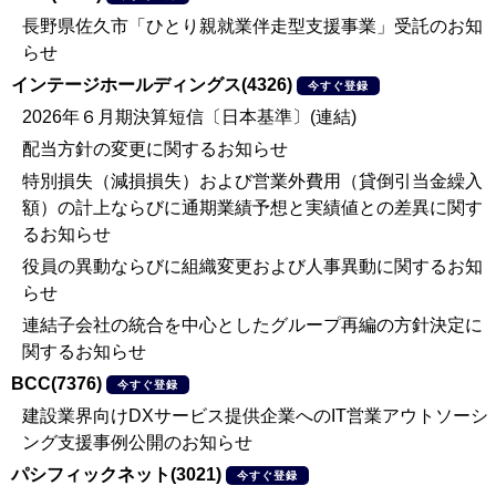
長野県佐久市「ひとり親就業伴走型支援事業」受託のお知
らせ
インテージホールディングス(4326)
今すぐ登録
2026年６月期決算短信〔日本基準〕(連結)
配当方針の変更に関するお知らせ
特別損失（減損損失）および営業外費用（貸倒引当金繰入
額）の計上ならびに通期業績予想と実績値との差異に関す
るお知らせ
役員の異動ならびに組織変更および人事異動に関するお知
らせ
連結子会社の統合を中心としたグループ再編の方針決定に
関するお知らせ
BCC(7376)
今すぐ登録
建設業界向けDXサービス提供企業へのIT営業アウトソーシ
ング支援事例公開のお知らせ
パシフィックネット(3021)
今すぐ登録