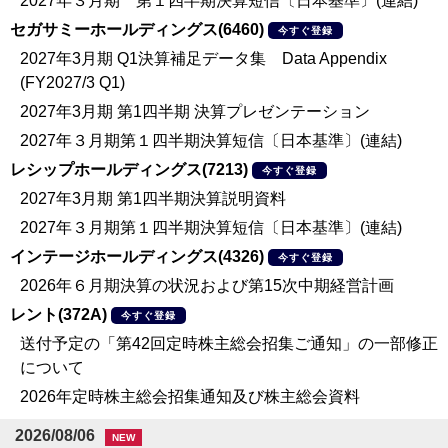
2027年３月期 第１四半期決算短信〔日本基準〕(連結)
セガサミーホールディングス(6460)
今すぐ登録
2027年3月期 Q1決算補足データ集 Data Appendix
(FY2027/3 Q1)
2027年3月期 第1四半期 決算プレゼンテーション
2027年３月期第１四半期決算短信〔日本基準〕(連結)
レシップホールディングス(7213)
今すぐ登録
2027年3月期 第1四半期決算説明資料
2027年３月期第１四半期決算短信〔日本基準〕(連結)
インテージホールディングス(4326)
今すぐ登録
2026年６月期決算の状況および第15次中期経営計画
レント(372A)
今すぐ登録
送付予定の「第42回定時株主総会招集ご通知」の一部修正
について
2026年定時株主総会招集通知及び株主総会資料
2026/08/06
NEW