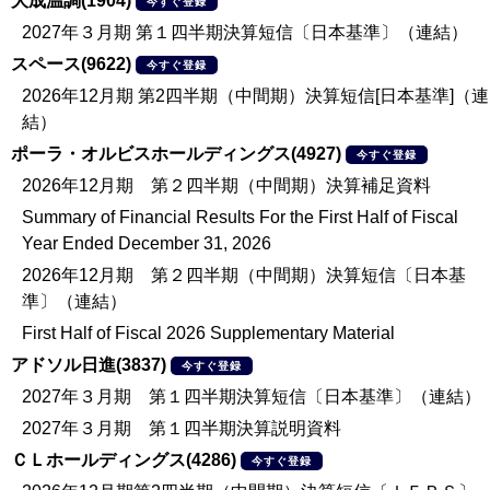
大成温調(1904)
今すぐ登録
2027年３月期 第１四半期決算短信〔日本基準〕（連結）
スペース(9622)
今すぐ登録
2026年12月期 第2四半期（中間期）決算短信[日本基準]（連
結）
ポーラ・オルビスホールディングス(4927)
今すぐ登録
2026年12月期 第２四半期（中間期）決算補足資料
Summary of Financial Results For the First Half of Fiscal
Year Ended December 31, 2026
2026年12月期 第２四半期（中間期）決算短信〔日本基
準〕（連結）
First Half of Fiscal 2026 Supplementary Material
アドソル日進(3837)
今すぐ登録
2027年３月期 第１四半期決算短信〔日本基準〕（連結）
2027年３月期 第１四半期決算説明資料
ＣＬホールディングス(4286)
今すぐ登録