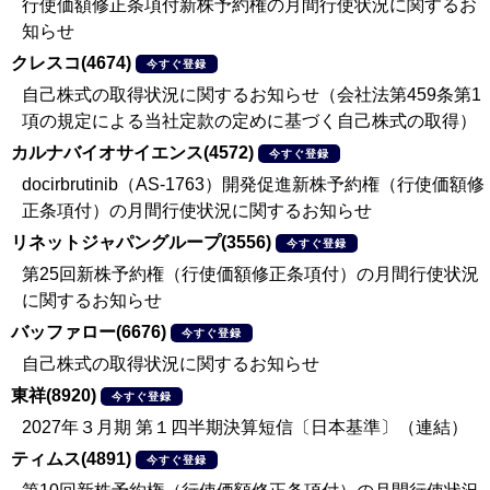
行使価額修正条項付新株予約権の月間行使状況に関するお
知らせ
クレスコ(4674)
今すぐ登録
自己株式の取得状況に関するお知らせ（会社法第459条第1
項の規定による当社定款の定めに基づく自己株式の取得）
カルナバイオサイエンス(4572)
今すぐ登録
docirbrutinib（AS-1763）開発促進新株予約権（行使価額修
正条項付）の月間行使状況に関するお知らせ
リネットジャパングループ(3556)
今すぐ登録
第25回新株予約権（行使価額修正条項付）の月間行使状況
に関するお知らせ
バッファロー(6676)
今すぐ登録
自己株式の取得状況に関するお知らせ
東祥(8920)
今すぐ登録
2027年３月期 第１四半期決算短信〔日本基準〕（連結）
ティムス(4891)
今すぐ登録