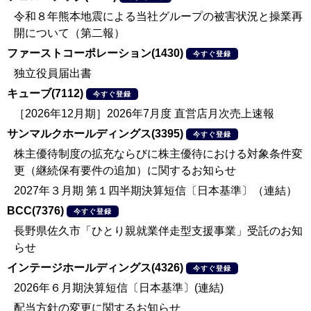
令和８年熊本地震による当社グループの被害状況と操業再
開について（第二報）
ファーストコーポレーション(1430)
今すぐ登録
独立役員届出書
キューブ(7112)
今すぐ登録
［2026年12月期］2026年7月度 直営店月次売上速報
サンマルクホールディングス(3395)
今すぐ登録
株主優待制度の拡充ならびに株主優待における対象条件変
更（継続保有要件の追加）に関するお知らせ
2027年３月期 第１四半期決算短信〔日本基準〕（連結）
BCC(7376)
今すぐ登録
長野県佐久市「ひとり親就業伴走型支援事業」受託のお知
らせ
インテージホールディングス(4326)
今すぐ登録
2026年６月期決算短信〔日本基準〕(連結)
配当方針の変更に関するお知らせ