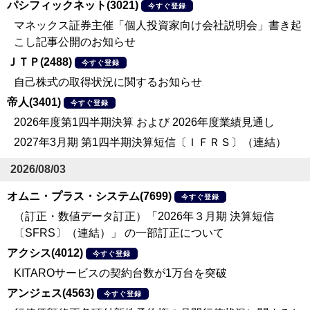
パシフィックネット(3021)
今すぐ登録
マネックス証券主催「個人投資家向け会社説明会」書き起
こし記事公開のお知らせ
ＪＴＰ(2488)
今すぐ登録
自己株式の取得状況に関するお知らせ
帝人(3401)
今すぐ登録
2026年度第1四半期決算 および 2026年度業績見通し
2027年3月期 第1四半期決算短信〔ＩＦＲＳ〕（連結）
2026/08/03
オムニ・プラス・システム(7699)
今すぐ登録
（訂正・数値データ訂正）「2026年３月期 決算短信
〔SFRS〕（連結）」 の一部訂正について
アクシス(4012)
今すぐ登録
KITAROサービスの契約台数が1万台を突破
アンジェス(4563)
今すぐ登録