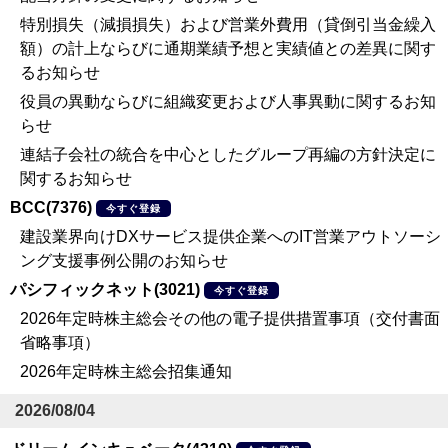
特別損失（減損損失）および営業外費用（貸倒引当金繰入
額）の計上ならびに通期業績予想と実績値との差異に関す
るお知らせ
役員の異動ならびに組織変更および人事異動に関するお知
らせ
連結子会社の統合を中心としたグループ再編の方針決定に
関するお知らせ
BCC(7376)
今すぐ登録
建設業界向けDXサービス提供企業へのIT営業アウトソーシ
ング支援事例公開のお知らせ
パシフィックネット(3021)
今すぐ登録
2026年定時株主総会その他の電子提供措置事項（交付書面
省略事項）
2026年定時株主総会招集通知
2026/08/04