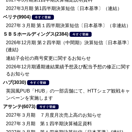
2027年3月期 第1四半期決算短信〔日本基準〕（連結）
ベリテ(9904)
今すぐ登録
2027年３月期 第１四半期決算短信〔日本基準〕（非連結）
ＳＢＳホールディングス(2384)
今すぐ登録
2026年12月期 第２四半期（中間期）決算短信〔日本基準〕
(連結)
連結子会社の商号変更に関するお知らせ
2026年12月期通期連結業績予想及び配当予想の修正に関す
るお知らせ
ハブ(3030)
今すぐ登録
英国風PUB「HUB」の一部店舗にて、HTTシェア観戦キャ
ンペーンを実施します
アサンテ(6073)
今すぐ登録
2027年３月期 ７月度月次売上高のお知らせ
2027年３月期 第１四半期決算補足資料