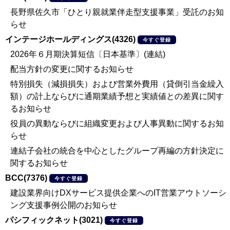
長野県佐久市「ひとり親就業伴走型支援事業」受託のお知
らせ
インテージホールディングス(4326)
今すぐ登録
2026年６月期決算短信〔日本基準〕(連結)
配当方針の変更に関するお知らせ
特別損失（減損損失）および営業外費用（貸倒引当金繰入
額）の計上ならびに通期業績予想と実績値との差異に関す
るお知らせ
役員の異動ならびに組織変更および人事異動に関するお知
らせ
連結子会社の統合を中心としたグループ再編の方針決定に
関するお知らせ
BCC(7376)
今すぐ登録
建設業界向けDXサービス提供企業へのIT営業アウトソーシ
ング支援事例公開のお知らせ
パシフィックネット(3021)
今すぐ登録