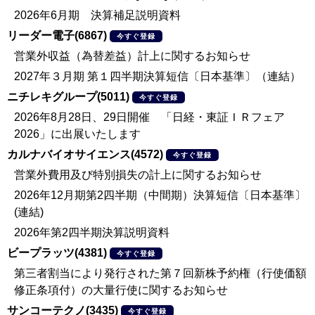
2026年6月期 決算補足説明資料
リーダー電子(6867)
今すぐ登録
営業外収益（為替差益）計上に関するお知らせ
2027年３月期 第１四半期決算短信〔日本基準〕（連結）
ニチレキグループ(5011)
今すぐ登録
2026年8月28日、29日開催 「日経・東証ＩＲフェア
2026」に出展いたします
カルナバイオサイエンス(4572)
今すぐ登録
営業外費用及び特別損失の計上に関するお知らせ
2026年12月期第2四半期（中間期）決算短信〔日本基準〕
(連結)
2026年第2四半期決算説明資料
ビープラッツ(4381)
今すぐ登録
第三者割当により発行された第７回新株予約権（行使価額
修正条項付）の大量行使に関するお知らせ
サンコーテクノ(3435)
今すぐ登録