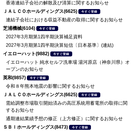
香港連結子会社の解散及び清算に関するお知らせ
ＪＡＬＣＯホールディングス(6625)
今すぐ登録
連結子会社における収益不動産の取得に関するお知らせ
芝浦機械(6104)
今すぐ登録
2027年3月期第1四半期決算補足資料
2027年3月期第1四半期決算短信〔日本基準〕(連結)
イエローハット(9882)
今すぐ登録
イエローハット 純水セルフ洗車場 湯河原店（神奈川県）オ
ープンのお知らせ
英和(9857)
今すぐ登録
令和８年熊本地震の影響に関するお知らせ
ＪＡＬＣＯホールディングス(6625)
今すぐ登録
需給調整市場取引開始済みの高圧系統用蓄電所の取得に関
するお知らせ
通期連結業績予想の修正（上方修正）に関するお知らせ
ＳＢＩホールディングス(8473)
今すぐ登録