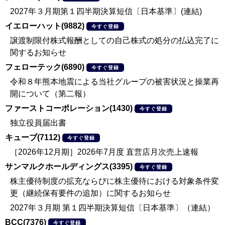
2027年３月期第１四半期決算短信〔日本基準〕(連結)
イエローハット(9882)
今すぐ登録
譲渡制限付株式報酬としての自己株式の処分の払込完了に
関するお知らせ
フェローテック(6890)
今すぐ登録
令和８年熊本地震による当社グループの被害状況と操業再
開について（第二報）
ファーストコーポレーション(1430)
今すぐ登録
独立役員届出書
キューブ(7112)
今すぐ登録
［2026年12月期］2026年7月度 直営店月次売上速報
サンマルクホールディングス(3395)
今すぐ登録
株主優待制度の拡充ならびに株主優待における対象条件変
更（継続保有要件の追加）に関するお知らせ
2027年３月期 第１四半期決算短信〔日本基準〕（連結）
BCC(7376)
今すぐ登録