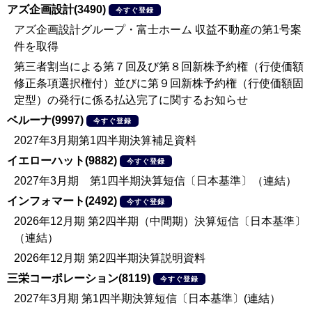
アズ企画設計(3490)
今すぐ登録
アズ企画設計グループ・富士ホーム 収益不動産の第1号案
件を取得
第三者割当による第７回及び第８回新株予約権（行使価額
修正条項選択権付）並びに第９回新株予約権（行使価額固
定型）の発行に係る払込完了に関するお知らせ
ベルーナ(9997)
今すぐ登録
2027年3月期第1四半期決算補足資料
イエローハット(9882)
今すぐ登録
2027年3月期 第1四半期決算短信〔日本基準〕（連結）
インフォマート(2492)
今すぐ登録
2026年12月期 第2四半期（中間期）決算短信〔日本基準〕
（連結）
2026年12月期 第2四半期決算説明資料
三栄コーポレーション(8119)
今すぐ登録
2027年3月期 第1四半期決算短信〔日本基準〕(連結）