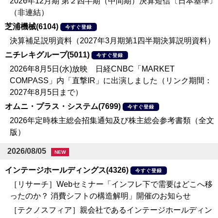
2026年12月期 第２四半期（中間期）決算短信〔日本基準〕
（非連結）
芝浦機械(6104)
今すぐ登録
決算補足説明資料（2027年3月期第1四半期決算説明資料）
ニチレキグループ(5011)
今すぐ登録
2026年8月5日(水)放映 日経CNBC「MARKET
COMPASS」内「直撃IR」に出演しました（リンク期間：
2027年8月5日まで）
オムニ・プラス・システム(7699)
今すぐ登録
2026年定時株主総会招集通知及び株主総会参考書類（全文
版）
2026/08/05
NEW
インテージホールディングス(4326)
今すぐ登録
［リサーチ］Webセミナー「インフレ下で需要はどこへ移
ったのか？ 消費シフトの構造解明」開催のお知らせ
［テクノスフィア］親会社であるインテージホールディン