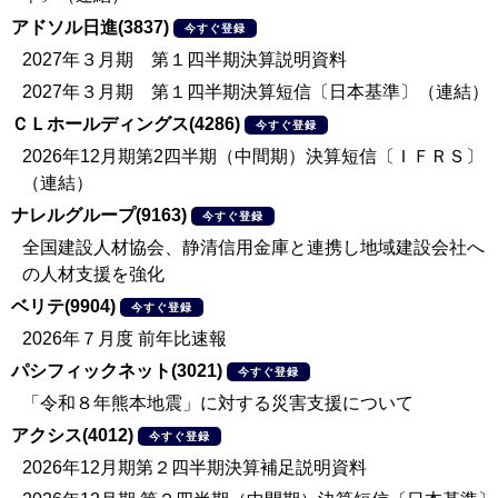
アドソル日進(3837)
今すぐ登録
2027年３月期 第１四半期決算説明資料
2027年３月期 第１四半期決算短信〔日本基準〕（連結）
ＣＬホールディングス(4286)
今すぐ登録
2026年12月期第2四半期（中間期）決算短信〔ＩＦＲＳ〕
（連結）
ナレルグループ(9163)
今すぐ登録
全国建設人材協会、静清信用金庫と連携し地域建設会社へ
の人材支援を強化
ベリテ(9904)
今すぐ登録
2026年７月度 前年比速報
パシフィックネット(3021)
今すぐ登録
「令和８年熊本地震」に対する災害支援について
アクシス(4012)
今すぐ登録
2026年12月期第２四半期決算補足説明資料