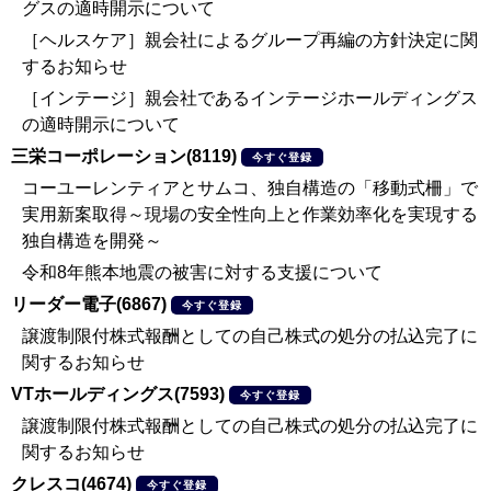
グスの適時開示について
［ヘルスケア］親会社によるグループ再編の方針決定に関
するお知らせ
［インテージ］親会社であるインテージホールディングス
の適時開示について
三栄コーポレーション(8119)
今すぐ登録
コーユーレンティアとサムコ、独自構造の「移動式柵」で
実用新案取得～現場の安全性向上と作業効率化を実現する
独自構造を開発～
令和8年熊本地震の被害に対する支援について
リーダー電子(6867)
今すぐ登録
譲渡制限付株式報酬としての自己株式の処分の払込完了に
関するお知らせ
VTホールディングス(7593)
今すぐ登録
譲渡制限付株式報酬としての自己株式の処分の払込完了に
関するお知らせ
クレスコ(4674)
今すぐ登録