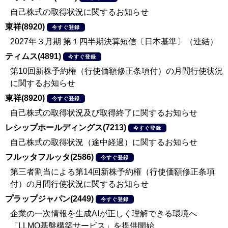
自己株式の取得状況に関するお知らせ
東祥(8920)
今すぐ登録
2027年３月期 第１四半期決算短信〔日本基準〕（連結）
ティムス(4891)
今すぐ登録
第10回新株予約権（行使価額修正条項付）の月間行使状況
に関するお知らせ
東祥(8920)
今すぐ登録
自己株式の取得状況及び取得終了に関するお知らせ
レシップホールディングス(7213)
今すぐ登録
自己株式の取得状況（途中経過）に関するお知らせ
フルッタフルッタ(2586)
今すぐ登録
第三者割当による第14回新株予約権（行使価額修正条項
付）の月間行使状況に関するお知らせ
プラップジャパン(2449)
今すぐ登録
企業の一次情報を生成AIが正しく理解できる環境へ
「LLMO基盤構築サービス」を提供開始