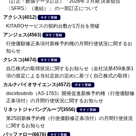
（訂正・数値データ訂正）「2026年３月期 決算短信
〔SFRS〕（連結）」 の一部訂正について
アクシス(4012)
今すぐ登録
KITAROサービスの契約台数が1万台を突破
アンジェス(4563)
今すぐ登録
行使価額修正条項付新株予約権の月間行使状況に関するお
知らせ
クレスコ(4674)
今すぐ登録
自己株式の取得状況に関するお知らせ（会社法第459条第1
項の規定による当社定款の定めに基づく自己株式の取得）
カルナバイオサイエンス(4572)
今すぐ登録
docirbrutinib（AS-1763）開発促進新株予約権（行使価額修
正条項付）の月間行使状況に関するお知らせ
リネットジャパングループ(3556)
今すぐ登録
第25回新株予約権（行使価額修正条項付）の月間行使状況
に関するお知らせ
バッファロー(6676)
今すぐ登録