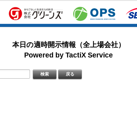
新株予約権（行使価額修正条項付）の大量行使に関するお知らせ
掲載開始日：8/3
式の処分の払込完了に関するお知らせ
カバー（5253：グロース）
日本基準〕(連結)
本日の適時開示情報（全上場会社）
明資料
掲載開始日：7/1
ゴルフ・ドゥ（3032：ネクスト）
Powered by TactiX Service
信〔日本基準〕（連結）
すぐ登録
修正に関するお知らせ
掲載開始日：5/21
梅の花グループ（7604：スタンダード）
対前年同月比及び店舗数推移に関するお知らせ
信〔ＩＦＲＳ〕（連結）
）決算説明資料
すぐ登録
期）決算短信〔ＩＦＲＳ〕（連結）