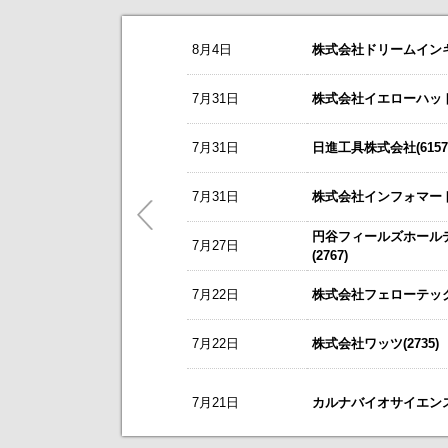
お知らせ
8月4日
株式会社ドリームインキュ
2026/08/06
NEW
アドソル日進(3837)
今すぐ登録
8/3
カバー(5253)の掲載を開始いたしま
7月31日
株式会社イエローハット(
株式報酬型ストックオプション（新
8/3
日本テクノ・ラボ(3849)の掲載を開
ゼロ(9028)
今すぐ登録
7月31日
日進工具株式会社(6157
7/1
ゴルフ・ドゥ(3032)の掲載を開始い
2026年6月期 決算短信[IFRS]（連
これまで開催した、個人投資家向け
2026年6月期 決算補足説明資料
5/21
梅の花グループ(7604)の掲載を開
7月31日
株式会社インフォマート(
リーダー電子(6867)
今すぐ登録
～ 戦略的グローバルＩＲのご案内 
円谷フィールズホール
営業外収益（為替差益）計上に関す
7月27日
今後のスケジュールにつきましては
【ニュースリリース】「WEB
(2767)
2027年３月期 第１四半期決算短
【ご提案書】戦略的グローバ
ニチレキグループ(5011)
7月22日
株式会社フェローテック(
今すぐ登録
2026年8月28日、29日開催 「日
7月22日
株式会社ワッツ(2735)
カルナバイオサイエンス(4572)
新規掲載企業
今すぐ登録
営業外費用及び特別損失の計上に関
2026年12月期第2四半期（中間期
7月21日
カルナバイオサイエンス株
2026年第2四半期決算説明資料
ビープラッツ(4381)