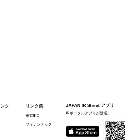
)
今すぐ登録
信〔日本基準〕（連結）
）決算短信[日本基準]（連結）
)
今すぐ登録
ary Material
期）決算補足資料
he First Half of Fiscal Year Ended December 31, 2026
間期）決算短信〔日本基準〕（連結）
明資料
JAPAN IR Street アプリ
リンク
リンク集
信〔日本基準〕（連結）
IRポータルアプリが登場。
東京IPO
フィナンテック
期）決算短信〔ＩＦＲＳ〕（連結）