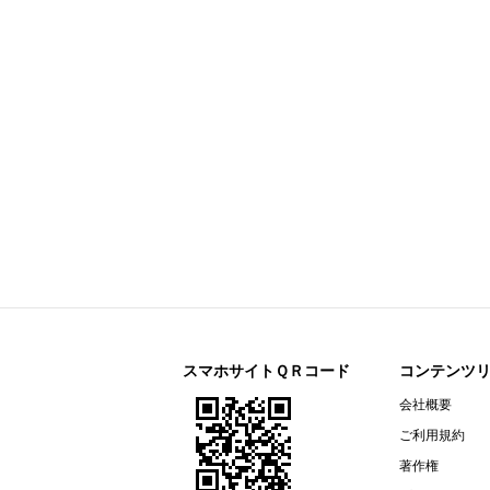
日本マクドナルドホールディングス(2702
月次IRニュース
大成温調(1904)
今すぐ登録
2027年３月期 第１四半期決算短
スペース(9622)
今すぐ登録
2026年12月期 第2四半期（中間期
ポーラ・オルビスホールディングス(4927
First Half of Fiscal 2026 Supplement
2026年12月期 第２四半期（中間
Summary of Financial Results For t
2026年12月期 第２四半期（中
アドソル日進(3837)
今すぐ登録
2027年３月期 第１四半期決算説
スマホサイトＱＲコード
コンテンツ
2027年３月期 第１四半期決算短
会社概要
ＣＬホールディングス(4286)
今すぐ登録
ご利用規約
2026年12月期第2四半期（中間
著作権
ナレルグループ(9163)
今すぐ登録