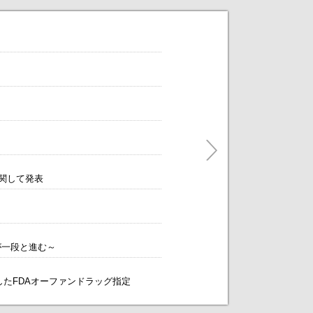
だけます。
ティングをアレンジします！～
に関して発表
が一段と進む～
象としたFDAオーファンドラッグ指定