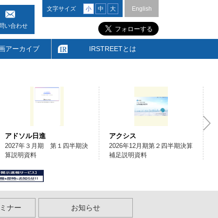
文字サイズ
小
中
大
English
問い合わせ
画アーカイブ
IRSTREETとは
アドソル日進
アクシス
2027年３月期 第１四半期決
2026年12月期第２四半期決算
算説明資料
補足説明資料
ミナー
お知らせ