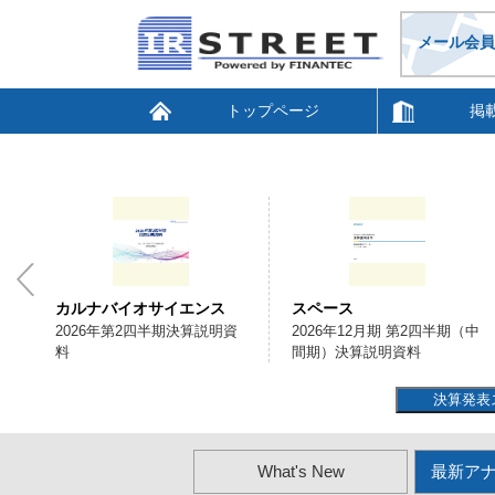
メール会員
トップページ
掲
カルナバイオサイエンス
スペース
明
2026年第2四半期決算説明資
2026年12月期 第2四半期（中
料
間期）決算説明資料
決算発表
What's New
最新ア