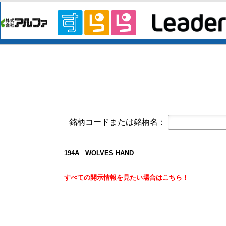
今すぐ登録
第三者割当により発行された第７回
サンコーテクノ(3435)
今すぐ登録
譲渡制限付株式報酬としての自己株
2027年３月期第１四半期決算短信〔
バッファロー(6676)
今すぐ登録
2027年３月期 第１四半期決算説
2027年３月期 第１四半期決算短
セプテーニ・ホールディングス(4293)
今
2026年12月期通期連結業績予想の
銘柄コードまたは銘柄名：
ワッツ(2735)
今すぐ登録
2026年８月期７月度 月次売上高
194A WOLVES HAND
ソフトバンクグループ(9984)
今すぐ登録
2027年３月期 第１四半期決算短
すべての開示情報を見たい場合はこちら！
スペース(9622)
今すぐ登録
2026年12月期 第2四半期（中間期
セプテーニ・ホールディングス(4293)
今
2026年12月期 第２四半期（中間