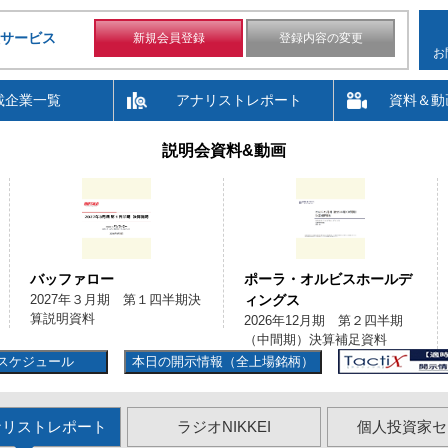
サービス
新規会員登録
登録内容の変更
お
載企業一覧
アナリストレポート
資料＆動
説明会資料&動画
バッファロー
ポーラ・オルビスホールデ
2027年３月期 第１四半期決
ィングス
算説明資料
2026年12月期 第２四半期
（中間期）決算補足資料
スケジュール
本日の開示情報（全上場銘柄）
ナリストレポート
ラジオNIKKEI
個人投資家セ