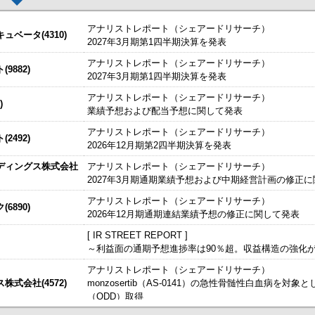
アナリストレポート（シェアードリサーチ）
ベータ(4310)
2027年3月期第1四半期決算を発表
アナリストレポート（シェアードリサーチ）
した。
今すぐ登録
9882)
2027年3月期第1四半期決算を発表
株予約権）の発行内容の確定に関するお知らせ
始いたしました。
今すぐ登録
アナリストレポート（シェアードリサーチ）
)
業績予想および配当予想に関して発表
たしました。
結）
今すぐ登録
IRセミナーやオンラインIRセミナーの内容を動画にてご覧いた
アナリストレポート（シェアードリサーチ）
始いたしました。
2492)
今すぐ登録
2026年12月期第2四半期決算を発表
～
ディングス株式会社
アナリストレポート（シェアードリサーチ）
るお知らせ
、こちらよりご確認ください。
海外IRサービス」提供開始！
～海外機関投資家とのWEBスモールミー
2027年3月期通期業績予想および中期経営計画の修正
信〔日本基準〕（連結）
ルＩＲのご提案
アナリストレポート（シェアードリサーチ）
6890)
2026年12月期通期連結業績予想の修正に関して発表
経・東証ＩＲフェア2026」に出展いたします
[ IR STREET REPORT ]
～利益面の通期予想進捗率は90％超。収益構造の強化
するお知らせ
アナリストレポート（シェアードリサーチ）
）決算短信〔日本基準〕(連結)
式会社(4572)
monzosertib（AS-0141）の急性骨髄性白血病を対
（ODD）取得
掲載開始日：8/3
日本テクノ・ラボ（3849：アンビシャス）