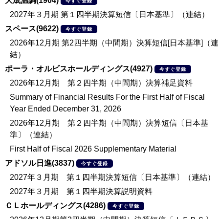
大成温調(1904)
今すぐ登録
2027年３月期 第１四半期決算短信〔日本基準〕（連結）
スペース(9622)
今すぐ登録
2026年12月期 第2四半期（中間期）決算短信[日本基準]（連
結）
ポーラ・オルビスホールディングス(4927)
今すぐ登録
2026年12月期 第２四半期（中間期）決算補足資料
Summary of Financial Results For the First Half of Fiscal
Year Ended December 31, 2026
2026年12月期 第２四半期（中間期）決算短信〔日本基
準〕（連結）
First Half of Fiscal 2026 Supplementary Material
アドソル日進(3837)
今すぐ登録
2027年３月期 第１四半期決算短信〔日本基準〕（連結）
2027年３月期 第１四半期決算説明資料
ＣＬホールディングス(4286)
今すぐ登録