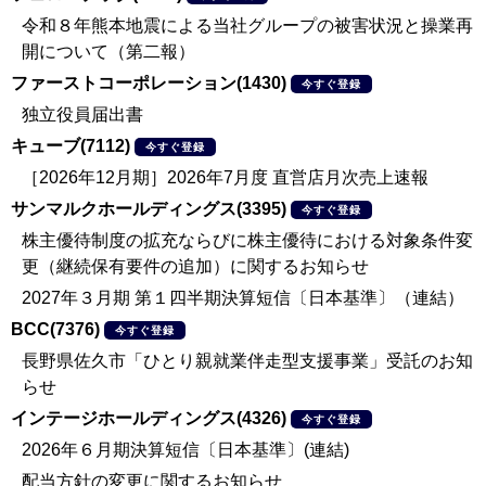
令和８年熊本地震による当社グループの被害状況と操業再
開について（第二報）
ファーストコーポレーション(1430)
今すぐ登録
独立役員届出書
キューブ(7112)
今すぐ登録
［2026年12月期］2026年7月度 直営店月次売上速報
サンマルクホールディングス(3395)
今すぐ登録
株主優待制度の拡充ならびに株主優待における対象条件変
更（継続保有要件の追加）に関するお知らせ
2027年３月期 第１四半期決算短信〔日本基準〕（連結）
BCC(7376)
今すぐ登録
長野県佐久市「ひとり親就業伴走型支援事業」受託のお知
らせ
インテージホールディングス(4326)
今すぐ登録
2026年６月期決算短信〔日本基準〕(連結)
配当方針の変更に関するお知らせ