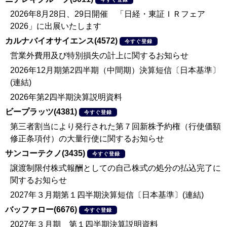
2026年8月28日、29日開催 「日経・東証ＩＲフェア
2026」に出展いたします
カルナバイオサイエンス(4572)
今すぐ登録
営業外費用及び特別損失の計上に関するお知らせ
2026年12月期第2四半期（中間期）決算短信〔日本基準〕
(連結)
2026年第2四半期決算説明資料
ビープラッツ(4381)
今すぐ登録
第三者割当により発行された第７回新株予約権（行使価額
修正条項付）の大量行使に関するお知らせ
サンコーテクノ(3435)
今すぐ登録
譲渡制限付株式報酬としての自己株式の処分の払込完了に
関するお知らせ
2027年３月期第１四半期決算短信〔日本基準〕(連結)
バッファロー(6676)
今すぐ登録
2027年３月期 第１四半期決算説明資料