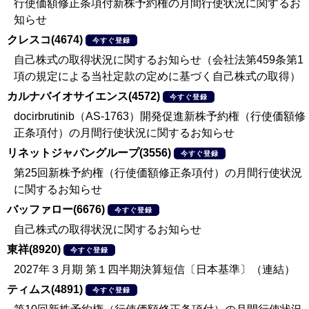
行使価額修正条項付新株予約権の月間行使状況に関するお
知らせ
クレスコ(4674)
今すぐ登録
自己株式の取得状況に関するお知らせ（会社法第459条第1
項の規定による当社定款の定めに基づく自己株式の取得）
カルナバイオサイエンス(4572)
今すぐ登録
docirbrutinib（AS-1763）開発促進新株予約権（行使価額修
正条項付）の月間行使状況に関するお知らせ
リネットジャパングループ(3556)
今すぐ登録
第25回新株予約権（行使価額修正条項付）の月間行使状況
に関するお知らせ
バッファロー(6676)
今すぐ登録
自己株式の取得状況に関するお知らせ
東祥(8920)
今すぐ登録
2027年３月期 第１四半期決算短信〔日本基準〕（連結）
ティムス(4891)
今すぐ登録