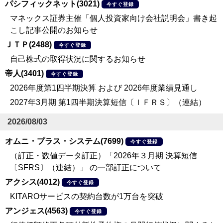
パシフィックネット(3021)
今すぐ登録
マネックス証券主催「個人投資家向け会社説明会」書き起
こし記事公開のお知らせ
ＪＴＰ(2488)
今すぐ登録
自己株式の取得状況に関するお知らせ
帝人(3401)
今すぐ登録
2026年度第1四半期決算 および 2026年度業績見通し
2027年3月期 第1四半期決算短信〔ＩＦＲＳ〕（連結）
2026/08/03
オムニ・プラス・システム(7699)
今すぐ登録
（訂正・数値データ訂正）「2026年３月期 決算短信
〔SFRS〕（連結）」 の一部訂正について
アクシス(4012)
今すぐ登録
KITAROサービスの契約台数が1万台を突破
アンジェス(4563)
今すぐ登録