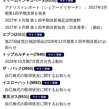
ドリームインキュベータ(4310)
今すぐ登録
アナリストレポート（シェアードリサーチ） ： 2027年3月
期第1四半期決算を発表
2027年３月期 第１四半期決算補足説明資料
2027年３月期 第１四半期決算短信〔日本基準〕（連結）
エプコ(2311)
今すぐ登録
第27回経営計画説明会(2026年12月期第２四半期決算)のお
知らせ
トップカルチャー(7640)
今すぐ登録
2026年10月期7月度月次売上動向
ザ・パック(3950)
今すぐ登録
自己株式の取得状況に関するお知らせ
イエローハット(9882)
今すぐ登録
自己株式の取得状況に関するお知らせ
東京ガス(9531)
今すぐ登録
自己株式の取得状況に関するお知らせ