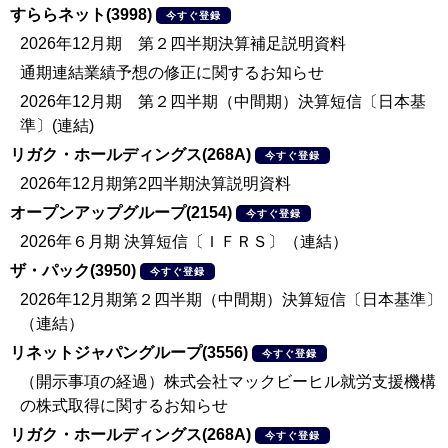
すららネット(3998)
今すぐ登録
2026年12月期 第２四半期決算補足説明資料
通期連結業績予想の修正に関するお知らせ
2026年12月期 第２四半期（中間期）決算短信〔日本基
準〕(連結)
リガク・ホールディングス(268A)
今すぐ登録
2026年12月期第2四半期決算説明資料
オープンアップグループ(2154)
今すぐ登録
2026年６月期 決算短信〔ＩＦＲＳ〕（連結）
ザ・パック(3950)
今すぐ登録
2026年12月期第２四半期（中間期）決算短信〔日本基準〕
（連結）
リネットジャパングループ(3556)
今すぐ登録
（開示事項の経過）株式会社マックビーヒル就労支援機構
の株式取得に関するお知らせ
リガク・ホールディングス(268A)
今すぐ登録