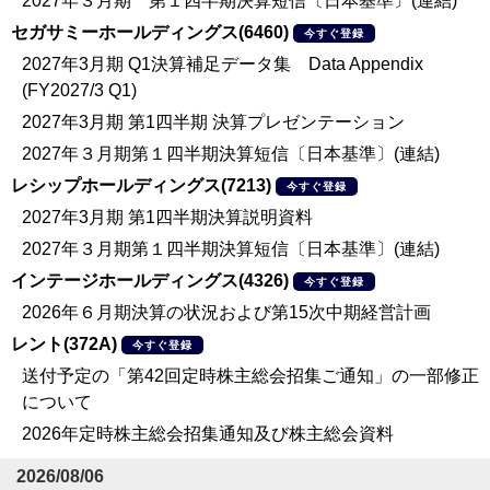
2027年３月期 第１四半期決算短信〔日本基準〕(連結)
セガサミーホールディングス(6460)
今すぐ登録
2027年3月期 Q1決算補足データ集 Data Appendix
(FY2027/3 Q1)
2027年3月期 第1四半期 決算プレゼンテーション
2027年３月期第１四半期決算短信〔日本基準〕(連結)
レシップホールディングス(7213)
今すぐ登録
2027年3月期 第1四半期決算説明資料
2027年３月期第１四半期決算短信〔日本基準〕(連結)
インテージホールディングス(4326)
今すぐ登録
2026年６月期決算の状況および第15次中期経営計画
レント(372A)
今すぐ登録
送付予定の「第42回定時株主総会招集ご通知」の一部修正
について
2026年定時株主総会招集通知及び株主総会資料
2026/08/06