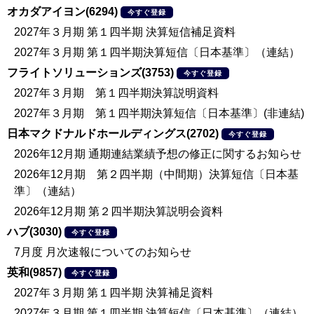
オカダアイヨン(6294)
今すぐ登録
2027年３月期 第１四半期 決算短信補足資料
2027年３月期 第１四半期決算短信〔日本基準〕（連結）
フライトソリューションズ(3753)
今すぐ登録
2027年３月期 第１四半期決算説明資料
2027年３月期 第１四半期決算短信〔日本基準〕(非連結)
日本マクドナルドホールディングス(2702)
今すぐ登録
2026年12月期 通期連結業績予想の修正に関するお知らせ
2026年12月期 第２四半期（中間期）決算短信〔日本基
準〕（連結）
2026年12月期 第２四半期決算説明会資料
ハブ(3030)
今すぐ登録
7月度 月次速報についてのお知らせ
英和(9857)
今すぐ登録
2027年３月期 第１四半期 決算補足資料
2027年３月期 第１四半期 決算短信〔日本基準〕（連結）