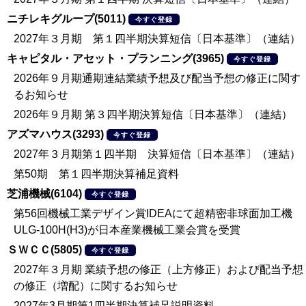
ニチレキグループ(5011)
今すぐ登録
2027年３月期 第１四半期決算短信〔日本基準〕（連結）
キャピタル・アセット・プランニング(3965)
今すぐ登録
2026年９月期通期連結業績予想及び配当予想の修正に関す
るお知らせ
2026年９月期 第３四半期決算短信〔日本基準〕（連結）
アズマハウス(3293)
今すぐ登録
2027年３月期第１四半期 決算短信〔日本基準〕（連結）
第50期 第１四半期決算補足資料
芝浦機械(6104)
今すぐ登録
第56回機械工業デザイン賞IDEAにて超精密非球面加工機
ULG-100H(H3)が日本産業機械工業会賞を受賞
ＳＷＣＣ(5805)
今すぐ登録
2027年３月期 業績予想の修正（上方修正）および配当予想
の修正（増配）に関するお知らせ
2027年3月期第1四半期決算補足説明資料