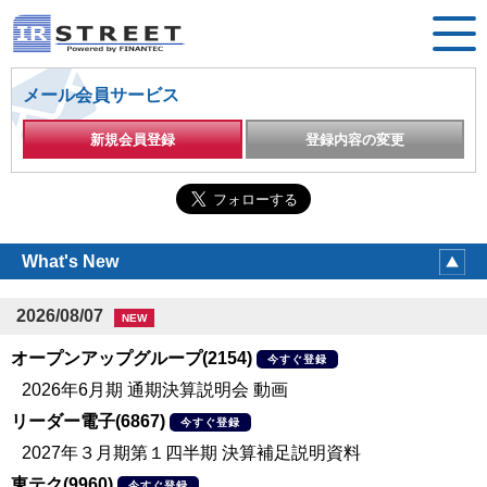
メール会員サービス
新規会員登録
登録内容の変更
What's New
2026/08/07
NEW
オープンアップグループ(2154)
今すぐ登録
2026年6月期 通期決算説明会 動画
リーダー電子(6867)
今すぐ登録
2027年３月期第１四半期 決算補足説明資料
東テク(9960)
今すぐ登録