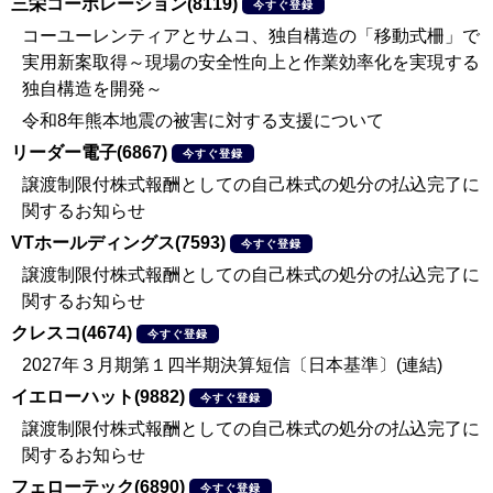
三栄コーポレーション(8119)
今すぐ登録
コーユーレンティアとサムコ、独自構造の「移動式柵」で
実用新案取得～現場の安全性向上と作業効率化を実現する
独自構造を開発～
令和8年熊本地震の被害に対する支援について
リーダー電子(6867)
今すぐ登録
譲渡制限付株式報酬としての自己株式の処分の払込完了に
関するお知らせ
VTホールディングス(7593)
今すぐ登録
譲渡制限付株式報酬としての自己株式の処分の払込完了に
関するお知らせ
クレスコ(4674)
今すぐ登録
2027年３月期第１四半期決算短信〔日本基準〕(連結)
イエローハット(9882)
今すぐ登録
譲渡制限付株式報酬としての自己株式の処分の払込完了に
関するお知らせ
フェローテック(6890)
今すぐ登録