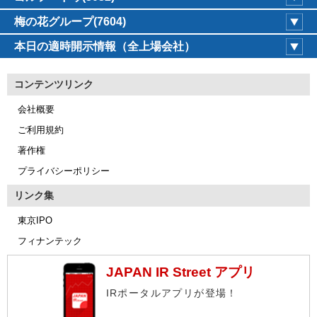
梅の花グループ(7604)
本日の適時開示情報（全上場会社）
コンテンツリンク
会社概要
ご利用規約
著作権
プライバシーポリシー
リンク集
東京IPO
フィナンテック
JAPAN IR Street アプリ
IRポータルアプリが登場！