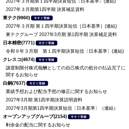
2027年３月期第１四半期決算短信〔日本基準〕(連結)
2027年３月期第1四半期 決算補足資料
東テク(9960)
今すぐ登録
2027年３月期 第１四半期決算短信［日本基準］(連結)
東テクグループ 2027年3月期 第1四半期 決算補足資料
日本精密(7771)
今すぐ登録
令和９年３月期 第１四半期決算短信〔日本基準〕(連結)
クレスコ(4674)
今すぐ登録
譲渡制限付株式報酬としての自己株式の処分の払込完了に
関するお知らせ
白銅(7637)
今すぐ登録
業績予想および配当予想の修正に関するお知らせ
2027年3月期 第1四半期決算説明資料
2027年3月期第1四半期決算短信〔日本基準〕（連結）
オープンアップグループ(2154)
今すぐ登録
剰余金の配当に関するお知らせ