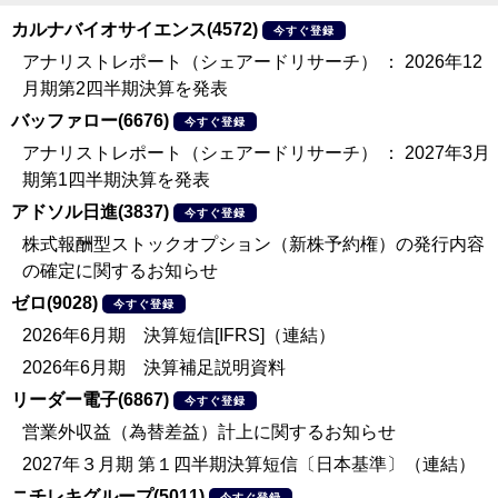
カルナバイオサイエンス(4572)
今すぐ登録
アナリストレポート（シェアードリサーチ） ： 2026年12
月期第2四半期決算を発表
バッファロー(6676)
今すぐ登録
アナリストレポート（シェアードリサーチ） ： 2027年3月
期第1四半期決算を発表
アドソル日進(3837)
今すぐ登録
株式報酬型ストックオプション（新株予約権）の発行内容
の確定に関するお知らせ
ゼロ(9028)
今すぐ登録
2026年6月期 決算短信[IFRS]（連結）
2026年6月期 決算補足説明資料
リーダー電子(6867)
今すぐ登録
営業外収益（為替差益）計上に関するお知らせ
2027年３月期 第１四半期決算短信〔日本基準〕（連結）
ニチレキグループ(5011)
今すぐ登録