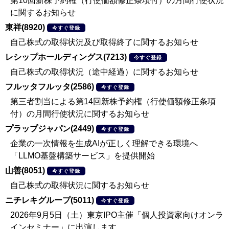
第10回新株予約権（行使価額修正条項付）の月間行使状況
に関するお知らせ
東祥(8920)
今すぐ登録
自己株式の取得状況及び取得終了に関するお知らせ
レシップホールディングス(7213)
今すぐ登録
自己株式の取得状況（途中経過）に関するお知らせ
フルッタフルッタ(2586)
今すぐ登録
第三者割当による第14回新株予約権（行使価額修正条項
付）の月間行使状況に関するお知らせ
プラップジャパン(2449)
今すぐ登録
企業の一次情報を生成AIが正しく理解できる環境へ
「LLMO基盤構築サービス」を提供開始
山善(8051)
今すぐ登録
自己株式の取得状況に関するお知らせ
ニチレキグループ(5011)
今すぐ登録
2026年9月5日（土）東京IPO主催「個人投資家向けオンラ
インセミナー」に出演します。