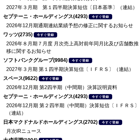
2027年３月期 第１四半期決算短信〔日本基準〕（連結）
セプテーニ・ホールディングス(4293)
今すぐ登録
2026年12月期通期連結業績予想の修正に関するお知らせ
ワッツ(2735)
今すぐ登録
2026年８月期７月度 月次売上高対前年同月比及び店舗数推
移に関するお知らせ
ソフトバンクグループ(9984)
今すぐ登録
2027年３月期 第１四半期決算短信〔ＩＦＲＳ〕（連結）
スペース(9622)
今すぐ登録
2026年12月期 第2四半期（中間期）決算説明資料
セプテーニ・ホールディングス(4293)
今すぐ登録
2026年12月期 第２四半期（中間期）決算短信〔ＩＦＲＳ〕
（連結）
日本マクドナルドホールディングス(2702)
今すぐ登録
月次IRニュース