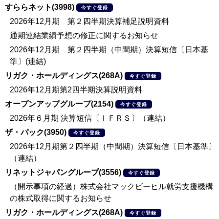
すららネット(3998)
今すぐ登録
2026年12月期 第２四半期決算補足説明資料
通期連結業績予想の修正に関するお知らせ
2026年12月期 第２四半期（中間期）決算短信〔日本基
準〕(連結)
リガク・ホールディングス(268A)
今すぐ登録
2026年12月期第2四半期決算説明資料
オープンアップグループ(2154)
今すぐ登録
2026年６月期 決算短信〔ＩＦＲＳ〕（連結）
ザ・パック(3950)
今すぐ登録
2026年12月期第２四半期（中間期）決算短信〔日本基準〕
（連結）
リネットジャパングループ(3556)
今すぐ登録
（開示事項の経過）株式会社マックビーヒル就労支援機構
の株式取得に関するお知らせ
リガク・ホールディングス(268A)
今すぐ登録