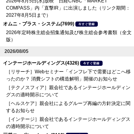
2026年8月5日(水)放映 日経CNBC「MARKET
COMPASS」内「直撃IR」に出演しました（リンク期間：
2027年8月5日まで）
オムニ・プラス・システム(7699)
今すぐ登録
2026年定時株主総会招集通知及び株主総会参考書類（全文
版）
2026/08/05
インテージホールディングス(4326)
今すぐ登録
［リサーチ］Webセミナー「インフレ下で需要はどこへ移
ったのか？ 消費シフトの構造解明」開催のお知らせ
［テクノスフィア］親会社であるインテージホールディン
グスの適時開示について
［ヘルスケア］親会社によるグループ再編の方針決定に関
するお知らせ
［インテージ］親会社であるインテージホールディングス
の適時開示について