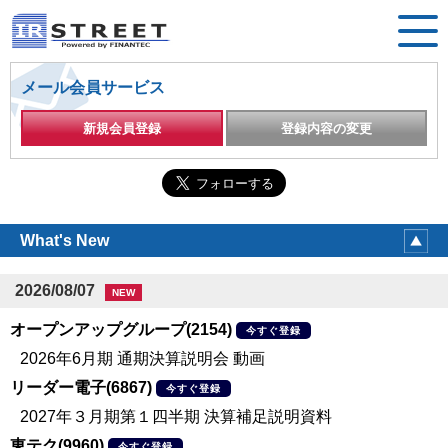
メール会員サービス
新規会員登録
登録内容の変更
What's New
2026/08/07
NEW
オープンアップグループ(2154)
今すぐ登録
2026年6月期 通期決算説明会 動画
リーダー電子(6867)
今すぐ登録
2027年３月期第１四半期 決算補足説明資料
東テク(9960)
今すぐ登録