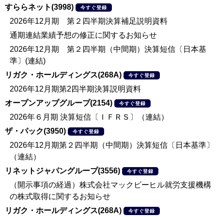
すららネット(3998)
今すぐ登録
2026年12月期 第２四半期決算補足説明資料
通期連結業績予想の修正に関するお知らせ
2026年12月期 第２四半期（中間期）決算短信〔日本基
準〕(連結)
リガク・ホールディングス(268A)
今すぐ登録
2026年12月期第2四半期決算説明資料
オープンアップグループ(2154)
今すぐ登録
2026年６月期 決算短信〔ＩＦＲＳ〕（連結）
ザ・パック(3950)
今すぐ登録
2026年12月期第２四半期（中間期）決算短信〔日本基準〕
（連結）
リネットジャパングループ(3556)
今すぐ登録
（開示事項の経過）株式会社マックビーヒル就労支援機構
の株式取得に関するお知らせ
リガク・ホールディングス(268A)
今すぐ登録