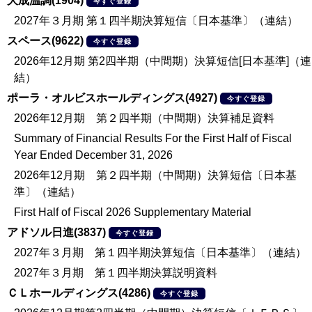
大成温調(1904)
今すぐ登録
2027年３月期 第１四半期決算短信〔日本基準〕（連結）
スペース(9622)
今すぐ登録
2026年12月期 第2四半期（中間期）決算短信[日本基準]（連
結）
ポーラ・オルビスホールディングス(4927)
今すぐ登録
2026年12月期 第２四半期（中間期）決算補足資料
Summary of Financial Results For the First Half of Fiscal
Year Ended December 31, 2026
2026年12月期 第２四半期（中間期）決算短信〔日本基
準〕（連結）
First Half of Fiscal 2026 Supplementary Material
アドソル日進(3837)
今すぐ登録
2027年３月期 第１四半期決算短信〔日本基準〕（連結）
2027年３月期 第１四半期決算説明資料
ＣＬホールディングス(4286)
今すぐ登録