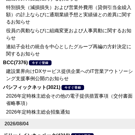
特別損失（減損損失）および営業外費用（貸倒引当金繰入
額）の計上ならびに通期業績予想と実績値との差異に関す
るお知らせ
役員の異動ならびに組織変更および人事異動に関するお知
らせ
連結子会社の統合を中心としたグループ再編の方針決定に
関するお知らせ
BCC(7376)
今すぐ登録
建設業界向けDXサービス提供企業へのIT営業アウトソーシ
ング支援事例公開のお知らせ
パシフィックネット(3021)
今すぐ登録
2026年定時株主総会その他の電子提供措置事項（交付書面
省略事項）
2026年定時株主総会招集通知
2026/08/04