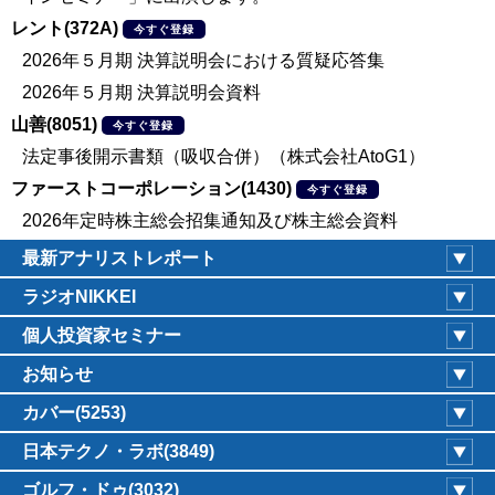
レント(372A)
今すぐ登録
2026年５月期 決算説明会における質疑応答集
2026年５月期 決算説明会資料
山善(8051)
今すぐ登録
法定事後開示書類（吸収合併）（株式会社AtoG1）
ファーストコーポレーション(1430)
今すぐ登録
2026年定時株主総会招集通知及び株主総会資料
最新アナリストレポート
ラジオNIKKEI
個人投資家セミナー
お知らせ
カバー(5253)
日本テクノ・ラボ(3849)
ゴルフ・ドゥ(3032)