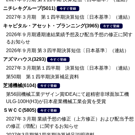
ニチレキグループ(5011)
今すぐ登録
2027年３月期 第１四半期決算短信〔日本基準〕（連結）
キャピタル・アセット・プランニング(3965)
今すぐ登録
2026年９月期通期連結業績予想及び配当予想の修正に関す
るお知らせ
2026年９月期 第３四半期決算短信〔日本基準〕（連結）
アズマハウス(3293)
今すぐ登録
2027年３月期第１四半期 決算短信〔日本基準〕（連結）
第50期 第１四半期決算補足資料
芝浦機械(6104)
今すぐ登録
第56回機械工業デザイン賞IDEAにて超精密非球面加工機
ULG-100H(H3)が日本産業機械工業会賞を受賞
ＳＷＣＣ(5805)
今すぐ登録
2027年３月期 業績予想の修正（上方修正）および配当予想
の修正（増配）に関するお知らせ
2027年3月期第1四半期決算補足説明資料