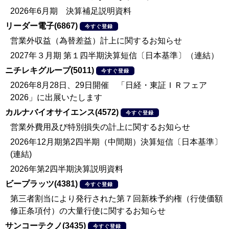
2026年6月期 決算補足説明資料
リーダー電子(6867)
今すぐ登録
営業外収益（為替差益）計上に関するお知らせ
2027年３月期 第１四半期決算短信〔日本基準〕（連結）
ニチレキグループ(5011)
今すぐ登録
2026年8月28日、29日開催 「日経・東証ＩＲフェア
2026」に出展いたします
カルナバイオサイエンス(4572)
今すぐ登録
営業外費用及び特別損失の計上に関するお知らせ
2026年12月期第2四半期（中間期）決算短信〔日本基準〕
(連結)
2026年第2四半期決算説明資料
ビープラッツ(4381)
今すぐ登録
第三者割当により発行された第７回新株予約権（行使価額
修正条項付）の大量行使に関するお知らせ
サンコーテクノ(3435)
今すぐ登録