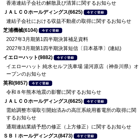
香港連結子会社の解散及び清算に関するお知らせ
ＪＡＬＣＯホールディングス(6625)
今すぐ登録
連結子会社における収益不動産の取得に関するお知らせ
芝浦機械(6104)
今すぐ登録
2027年3月期第1四半期決算補足資料
2027年3月期第1四半期決算短信〔日本基準〕(連結)
イエローハット(9882)
今すぐ登録
イエローハット 純水セルフ洗車場 湯河原店（神奈川県）オ
ープンのお知らせ
英和(9857)
今すぐ登録
令和８年熊本地震の影響に関するお知らせ
ＪＡＬＣＯホールディングス(6625)
今すぐ登録
需給調整市場取引開始済みの高圧系統用蓄電所の取得に関
するお知らせ
通期連結業績予想の修正（上方修正）に関するお知らせ
ＳＢＩホールディングス(8473)
今すぐ登録