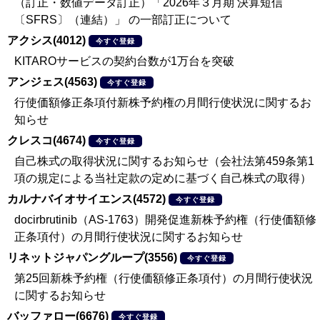
（訂正・数値データ訂正）「2026年３月期 決算短信
〔SFRS〕（連結）」 の一部訂正について
アクシス(4012)
今すぐ登録
KITAROサービスの契約台数が1万台を突破
アンジェス(4563)
今すぐ登録
行使価額修正条項付新株予約権の月間行使状況に関するお
知らせ
クレスコ(4674)
今すぐ登録
自己株式の取得状況に関するお知らせ（会社法第459条第1
項の規定による当社定款の定めに基づく自己株式の取得）
カルナバイオサイエンス(4572)
今すぐ登録
docirbrutinib（AS-1763）開発促進新株予約権（行使価額修
正条項付）の月間行使状況に関するお知らせ
リネットジャパングループ(3556)
今すぐ登録
第25回新株予約権（行使価額修正条項付）の月間行使状況
に関するお知らせ
バッファロー(6676)
今すぐ登録