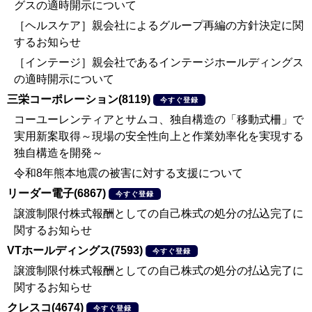
グスの適時開示について
［ヘルスケア］親会社によるグループ再編の方針決定に関
するお知らせ
［インテージ］親会社であるインテージホールディングス
の適時開示について
三栄コーポレーション(8119)
今すぐ登録
コーユーレンティアとサムコ、独自構造の「移動式柵」で
実用新案取得～現場の安全性向上と作業効率化を実現する
独自構造を開発～
令和8年熊本地震の被害に対する支援について
リーダー電子(6867)
今すぐ登録
譲渡制限付株式報酬としての自己株式の処分の払込完了に
関するお知らせ
VTホールディングス(7593)
今すぐ登録
譲渡制限付株式報酬としての自己株式の処分の払込完了に
関するお知らせ
クレスコ(4674)
今すぐ登録