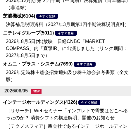
2026年12月期 第２四半期（中間期）決算短信〔日本基準〕
（非連結）
芝浦機械(6104)
今すぐ登録
決算補足説明資料（2027年3月期第1四半期決算説明資料）
ニチレキグループ(5011)
今すぐ登録
2026年8月5日(水)放映 日経CNBC「MARKET
COMPASS」内「直撃IR」に出演しました（リンク期間：
2027年8月5日まで）
オムニ・プラス・システム(7699)
今すぐ登録
2026年定時株主総会招集通知及び株主総会参考書類（全文
版）
2026/08/05
NEW
インテージホールディングス(4326)
今すぐ登録
［リサーチ］Webセミナー「インフレ下で需要はどこへ移
ったのか？ 消費シフトの構造解明」開催のお知らせ
［テクノスフィア］親会社であるインテージホールディン