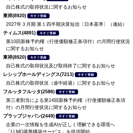
自己株式の取得状況に関するお知らせ
東祥(8920)
今すぐ登録
2027年３月期 第１四半期決算短信〔日本基準〕（連結）
ティムス(4891)
今すぐ登録
第10回新株予約権（行使価額修正条項付）の月間行使状況
に関するお知らせ
東祥(8920)
今すぐ登録
自己株式の取得状況及び取得終了に関するお知らせ
レシップホールディングス(7213)
今すぐ登録
自己株式の取得状況（途中経過）に関するお知らせ
フルッタフルッタ(2586)
今すぐ登録
第三者割当による第14回新株予約権（行使価額修正条項
付）の月間行使状況に関するお知らせ
プラップジャパン(2449)
今すぐ登録
企業の一次情報を生成AIが正しく理解できる環境へ
「LLMO基盤構築サービス」を提供開始