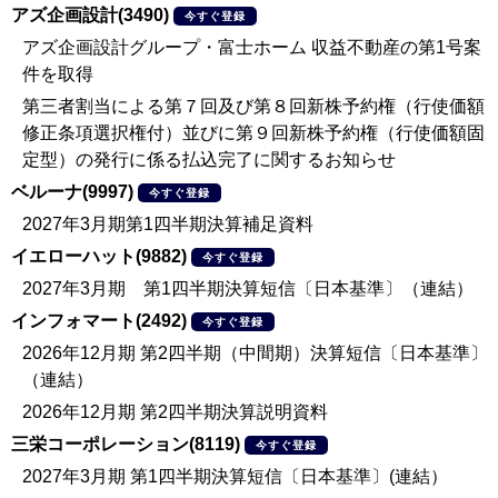
アズ企画設計(3490)
今すぐ登録
アズ企画設計グループ・富士ホーム 収益不動産の第1号案
件を取得
第三者割当による第７回及び第８回新株予約権（行使価額
修正条項選択権付）並びに第９回新株予約権（行使価額固
定型）の発行に係る払込完了に関するお知らせ
ベルーナ(9997)
今すぐ登録
2027年3月期第1四半期決算補足資料
イエローハット(9882)
今すぐ登録
2027年3月期 第1四半期決算短信〔日本基準〕（連結）
インフォマート(2492)
今すぐ登録
2026年12月期 第2四半期（中間期）決算短信〔日本基準〕
（連結）
2026年12月期 第2四半期決算説明資料
三栄コーポレーション(8119)
今すぐ登録
2027年3月期 第1四半期決算短信〔日本基準〕(連結）