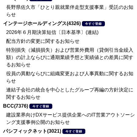
長野県佐久市「ひとり親就業伴走型支援事業」受託のお知
らせ
インテージホールディングス(4326)
今すぐ登録
2026年６月期決算短信〔日本基準〕(連結)
配当方針の変更に関するお知らせ
特別損失（減損損失）および営業外費用（貸倒引当金繰入
額）の計上ならびに通期業績予想と実績値との差異に関す
るお知らせ
役員の異動ならびに組織変更および人事異動に関するお知
らせ
連結子会社の統合を中心としたグループ再編の方針決定に
関するお知らせ
BCC(7376)
今すぐ登録
建設業界向けDXサービス提供企業へのIT営業アウトソーシ
ング支援事例公開のお知らせ
パシフィックネット(3021)
今すぐ登録