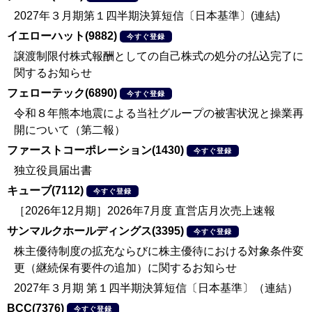
2027年３月期第１四半期決算短信〔日本基準〕(連結)
イエローハット(9882)
今すぐ登録
譲渡制限付株式報酬としての自己株式の処分の払込完了に
関するお知らせ
フェローテック(6890)
今すぐ登録
令和８年熊本地震による当社グループの被害状況と操業再
開について（第二報）
ファーストコーポレーション(1430)
今すぐ登録
独立役員届出書
キューブ(7112)
今すぐ登録
［2026年12月期］2026年7月度 直営店月次売上速報
サンマルクホールディングス(3395)
今すぐ登録
株主優待制度の拡充ならびに株主優待における対象条件変
更（継続保有要件の追加）に関するお知らせ
2027年３月期 第１四半期決算短信〔日本基準〕（連結）
BCC(7376)
今すぐ登録