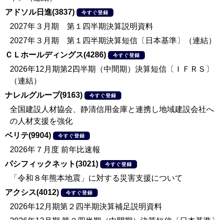
アドソル日進(3837)
今すぐ登録
2027年３月期 第１四半期決算説明資料
2027年３月期 第１四半期決算短信〔日本基準〕（連結）
ＣＬホールディングス(4286)
今すぐ登録
2026年12月期第2四半期（中間期）決算短信〔ＩＦＲＳ〕
（連結）
ナレルグループ(9163)
今すぐ登録
全国建設人材協会、静清信用金庫と連携し地域建設会社へ
の人材支援を強化
ベリテ(9904)
今すぐ登録
2026年７月度 前年比速報
パシフィックネット(3021)
今すぐ登録
「令和８年熊本地震」に対する災害支援について
アクシス(4012)
今すぐ登録
2026年12月期第２四半期決算補足説明資料