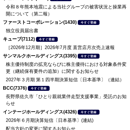
令和８年熊本地震による当社グループの被害状況と操業再
開について（第二報）
ファーストコーポレーション(1430)
今すぐ登録
独立役員届出書
キューブ(7112)
今すぐ登録
［2026年12月期］2026年7月度 直営店月次売上速報
サンマルクホールディングス(3395)
今すぐ登録
株主優待制度の拡充ならびに株主優待における対象条件変
更（継続保有要件の追加）に関するお知らせ
2027年３月期 第１四半期決算短信〔日本基準〕（連結）
BCC(7376)
今すぐ登録
長野県佐久市「ひとり親就業伴走型支援事業」受託のお知
らせ
インテージホールディングス(4326)
今すぐ登録
2026年６月期決算短信〔日本基準〕(連結)
配当方針の変更に関するお知らせ