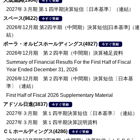
大成温調(1904)
今すぐ登録
2027年３月期 第１四半期決算短信〔日本基準〕（連結）
スペース(9622)
今すぐ登録
2026年12月期 第2四半期（中間期）決算短信[日本基準]（連
結）
ポーラ・オルビスホールディングス(4927)
今すぐ登録
2026年12月期 第２四半期（中間期）決算補足資料
Summary of Financial Results For the First Half of Fiscal
Year Ended December 31, 2026
2026年12月期 第２四半期（中間期）決算短信〔日本基
準〕（連結）
First Half of Fiscal 2026 Supplementary Material
アドソル日進(3837)
今すぐ登録
2027年３月期 第１四半期決算短信〔日本基準〕（連結）
2027年３月期 第１四半期決算説明資料
ＣＬホールディングス(4286)
今すぐ登録