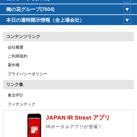
梅の花グループ(7604)
本日の適時開示情報（全上場会社）
コンテンツリンク
会社概要
ご利用規約
著作権
プライバシーポリシー
リンク集
東京IPO
フィナンテック
JAPAN IR Street アプリ
IRポータルアプリが登場！