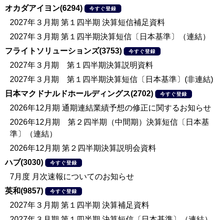
オカダアイヨン(6294)
今すぐ登録
2027年３月期 第１四半期 決算短信補足資料
2027年３月期 第１四半期決算短信〔日本基準〕（連結）
フライトソリューションズ(3753)
今すぐ登録
2027年３月期 第１四半期決算説明資料
2027年３月期 第１四半期決算短信〔日本基準〕(非連結)
日本マクドナルドホールディングス(2702)
今すぐ登録
2026年12月期 通期連結業績予想の修正に関するお知らせ
2026年12月期 第２四半期（中間期）決算短信〔日本基
準〕（連結）
2026年12月期 第２四半期決算説明会資料
ハブ(3030)
今すぐ登録
7月度 月次速報についてのお知らせ
英和(9857)
今すぐ登録
2027年３月期 第１四半期 決算補足資料
2027年３月期 第１四半期 決算短信〔日本基準〕（連結）