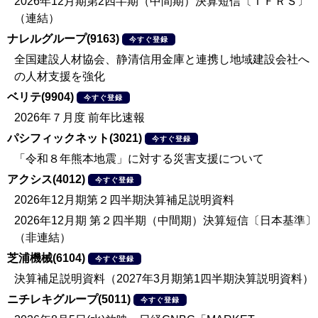
2026年12月期第2四半期（中間期）決算短信〔ＩＦＲＳ〕
（連結）
ナレルグループ(9163)
今すぐ登録
全国建設人材協会、静清信用金庫と連携し地域建設会社へ
の人材支援を強化
ベリテ(9904)
今すぐ登録
2026年７月度 前年比速報
パシフィックネット(3021)
今すぐ登録
「令和８年熊本地震」に対する災害支援について
アクシス(4012)
今すぐ登録
2026年12月期第２四半期決算補足説明資料
2026年12月期 第２四半期（中間期）決算短信〔日本基準〕
（非連結）
芝浦機械(6104)
今すぐ登録
決算補足説明資料（2027年3月期第1四半期決算説明資料）
ニチレキグループ(5011)
今すぐ登録