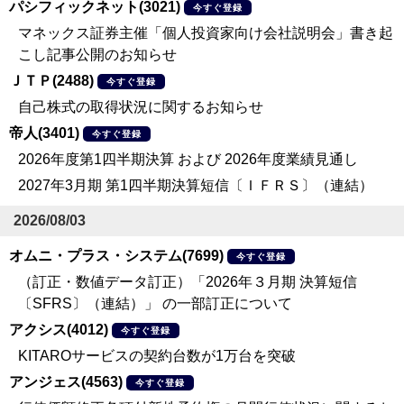
パシフィックネット(3021)
今すぐ登録
マネックス証券主催「個人投資家向け会社説明会」書き起
こし記事公開のお知らせ
ＪＴＰ(2488)
今すぐ登録
自己株式の取得状況に関するお知らせ
帝人(3401)
今すぐ登録
2026年度第1四半期決算 および 2026年度業績見通し
2027年3月期 第1四半期決算短信〔ＩＦＲＳ〕（連結）
2026/08/03
オムニ・プラス・システム(7699)
今すぐ登録
（訂正・数値データ訂正）「2026年３月期 決算短信
〔SFRS〕（連結）」 の一部訂正について
アクシス(4012)
今すぐ登録
KITAROサービスの契約台数が1万台を突破
アンジェス(4563)
今すぐ登録