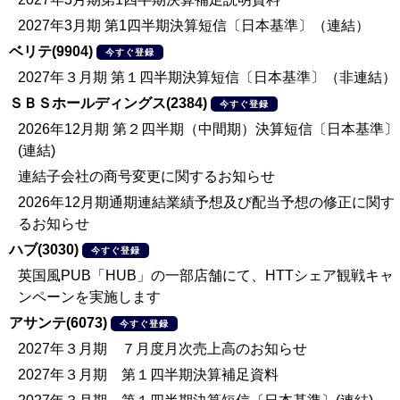
2027年3月期 第1四半期決算短信〔日本基準〕（連結）
ベリテ(9904)
今すぐ登録
2027年３月期 第１四半期決算短信〔日本基準〕（非連結）
ＳＢＳホールディングス(2384)
今すぐ登録
2026年12月期 第２四半期（中間期）決算短信〔日本基準〕
(連結)
連結子会社の商号変更に関するお知らせ
2026年12月期通期連結業績予想及び配当予想の修正に関す
るお知らせ
ハブ(3030)
今すぐ登録
英国風PUB「HUB」の一部店舗にて、HTTシェア観戦キャ
ンペーンを実施します
アサンテ(6073)
今すぐ登録
2027年３月期 ７月度月次売上高のお知らせ
2027年３月期 第１四半期決算補足資料