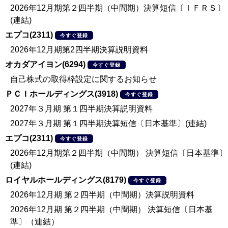
2026年12月期第２四半期（中間期）決算短信〔ＩＦＲＳ〕
(連結)
エプコ(2311)
今すぐ登録
2026年12月期第2四半期決算説明資料
オカダアイヨン(6294)
今すぐ登録
自己株式の取得枠設定に関するお知らせ
ＰＣＩホールディングス(3918)
今すぐ登録
2027年３月期 第１四半期決算説明資料
2027年３月期 第１四半期決算短信〔日本基準〕(連結)
エプコ(2311)
今すぐ登録
2026年12月期第２四半期（中間期） 決算短信〔日本基準〕
(連結)
ロイヤルホールディングス(8179)
今すぐ登録
2026年12月期 第２四半期（中間期）決算説明資料
2026年12月期 第２四半期（中間期） 決算短信〔日本基
準〕（連結）