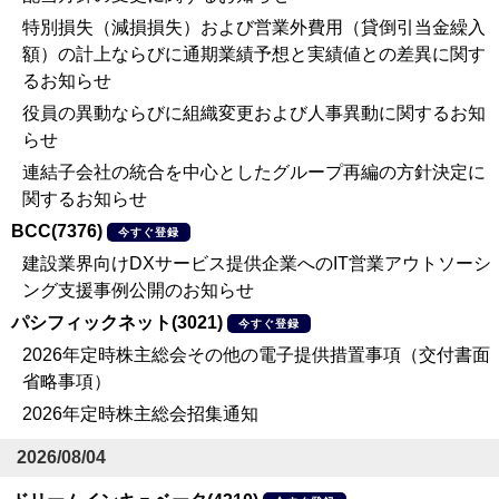
特別損失（減損損失）および営業外費用（貸倒引当金繰入
額）の計上ならびに通期業績予想と実績値との差異に関す
るお知らせ
役員の異動ならびに組織変更および人事異動に関するお知
らせ
連結子会社の統合を中心としたグループ再編の方針決定に
関するお知らせ
BCC(7376)
今すぐ登録
建設業界向けDXサービス提供企業へのIT営業アウトソーシ
ング支援事例公開のお知らせ
パシフィックネット(3021)
今すぐ登録
2026年定時株主総会その他の電子提供措置事項（交付書面
省略事項）
2026年定時株主総会招集通知
2026/08/04