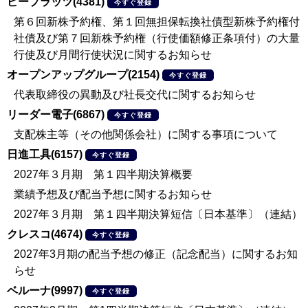
ビープラッツ(4381)
今すぐ登録
第６回新株予約権、第１回無担保転換社債型新株予約権付
社債及び第７回新株予約権（行使価額修正条項付）の大量
行使及び月間行使状況に関するお知らせ
オープンアップグループ(2154)
今すぐ登録
代表取締役の異動及び社長交代に関するお知らせ
リーダー電子(6867)
今すぐ登録
支配株主等（その他関係会社）に関する事項について
日進工具(6157)
今すぐ登録
2027年３月期 第１四半期決算概要
業績予想及び配当予想に関するお知らせ
2027年３月期 第１四半期決算短信〔日本基準〕（連結）
クレスコ(4674)
今すぐ登録
2027年3月期の配当予想の修正（記念配当）に関するお知
らせ
ベルーナ(9997)
今すぐ登録