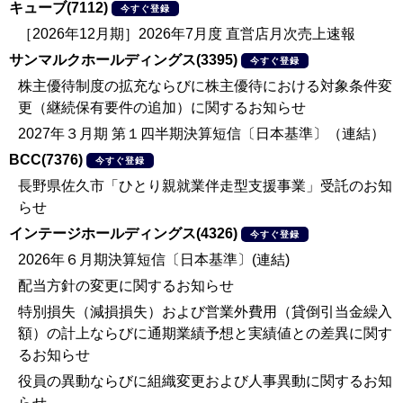
キューブ(7112)
今すぐ登録
［2026年12月期］2026年7月度 直営店月次売上速報
サンマルクホールディングス(3395)
今すぐ登録
株主優待制度の拡充ならびに株主優待における対象条件変
更（継続保有要件の追加）に関するお知らせ
2027年３月期 第１四半期決算短信〔日本基準〕（連結）
BCC(7376)
今すぐ登録
長野県佐久市「ひとり親就業伴走型支援事業」受託のお知
らせ
インテージホールディングス(4326)
今すぐ登録
2026年６月期決算短信〔日本基準〕(連結)
配当方針の変更に関するお知らせ
特別損失（減損損失）および営業外費用（貸倒引当金繰入
額）の計上ならびに通期業績予想と実績値との差異に関す
るお知らせ
役員の異動ならびに組織変更および人事異動に関するお知
らせ