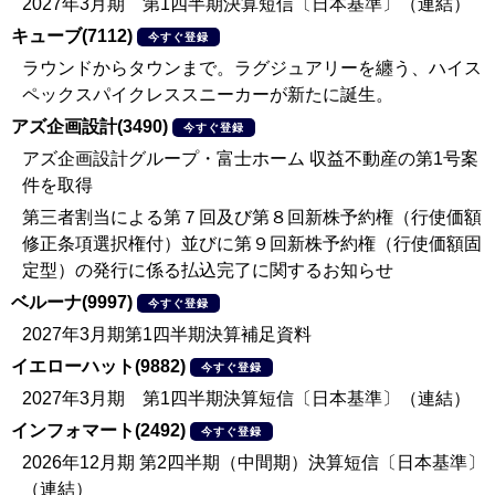
2027年3月期 第1四半期決算短信〔日本基準〕（連結）
キューブ(7112)
今すぐ登録
ラウンドからタウンまで。ラグジュアリーを纏う、ハイス
ペックスパイクレススニーカーが新たに誕生。
アズ企画設計(3490)
今すぐ登録
アズ企画設計グループ・富士ホーム 収益不動産の第1号案
件を取得
第三者割当による第７回及び第８回新株予約権（行使価額
修正条項選択権付）並びに第９回新株予約権（行使価額固
定型）の発行に係る払込完了に関するお知らせ
ベルーナ(9997)
今すぐ登録
2027年3月期第1四半期決算補足資料
イエローハット(9882)
今すぐ登録
2027年3月期 第1四半期決算短信〔日本基準〕（連結）
インフォマート(2492)
今すぐ登録
2026年12月期 第2四半期（中間期）決算短信〔日本基準〕
（連結）