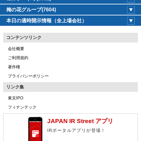
梅の花グループ(7604)
本日の適時開示情報（全上場会社）
コンテンツリンク
会社概要
ご利用規約
著作権
プライバシーポリシー
リンク集
東京IPO
フィナンテック
JAPAN IR Street アプリ
IRポータルアプリが登場！