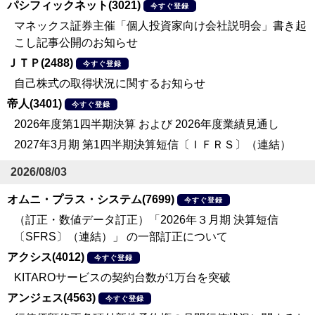
パシフィックネット(3021)
今すぐ登録
マネックス証券主催「個人投資家向け会社説明会」書き起
こし記事公開のお知らせ
ＪＴＰ(2488)
今すぐ登録
自己株式の取得状況に関するお知らせ
帝人(3401)
今すぐ登録
2026年度第1四半期決算 および 2026年度業績見通し
2027年3月期 第1四半期決算短信〔ＩＦＲＳ〕（連結）
2026/08/03
オムニ・プラス・システム(7699)
今すぐ登録
（訂正・数値データ訂正）「2026年３月期 決算短信
〔SFRS〕（連結）」 の一部訂正について
アクシス(4012)
今すぐ登録
KITAROサービスの契約台数が1万台を突破
アンジェス(4563)
今すぐ登録