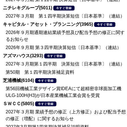
ニチレキグループ(5011)
今すぐ登録
2027年３月期 第１四半期決算短信〔日本基準〕（連結）
キャピタル・アセット・プランニング(3965)
今すぐ登録
2026年９月期通期連結業績予想及び配当予想の修正に関す
るお知らせ
2026年９月期 第３四半期決算短信〔日本基準〕（連結）
アズマハウス(3293)
今すぐ登録
2027年３月期第１四半期 決算短信〔日本基準〕（連結）
第50期 第１四半期決算補足資料
芝浦機械(6104)
今すぐ登録
第56回機械工業デザイン賞IDEAにて超精密非球面加工機
ULG-100H(H3)が日本産業機械工業会賞を受賞
ＳＷＣＣ(5805)
今すぐ登録
2027年３月期 業績予想の修正（上方修正）および配当予想
の修正（増配）に関するお知らせ
2027年3月期第1四半期決算補足説明資料