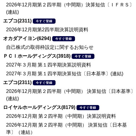
2026年12月期第２四半期（中間期）決算短信〔ＩＦＲＳ〕
(連結)
エプコ(2311)
今すぐ登録
2026年12月期第2四半期決算説明資料
オカダアイヨン(6294)
今すぐ登録
自己株式の取得枠設定に関するお知らせ
ＰＣＩホールディングス(3918)
今すぐ登録
2027年３月期 第１四半期決算説明資料
2027年３月期 第１四半期決算短信〔日本基準〕(連結)
エプコ(2311)
今すぐ登録
2026年12月期第２四半期（中間期） 決算短信〔日本基準〕
(連結)
ロイヤルホールディングス(8179)
今すぐ登録
2026年12月期 第２四半期（中間期）決算説明資料
2026年12月期 第２四半期（中間期） 決算短信〔日本基
準〕（連結）