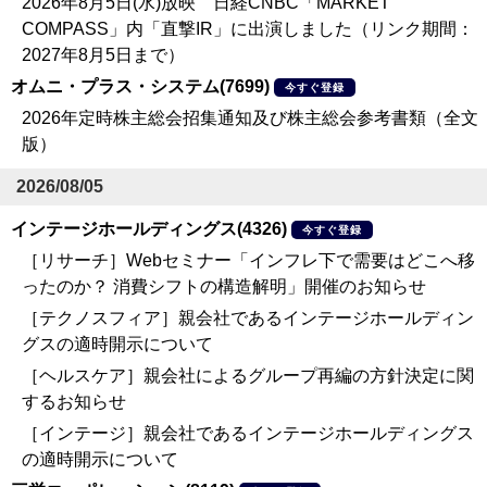
2026年8月5日(水)放映 日経CNBC「MARKET
COMPASS」内「直撃IR」に出演しました（リンク期間：
2027年8月5日まで）
オムニ・プラス・システム(7699)
今すぐ登録
2026年定時株主総会招集通知及び株主総会参考書類（全文
版）
2026/08/05
インテージホールディングス(4326)
今すぐ登録
［リサーチ］Webセミナー「インフレ下で需要はどこへ移
ったのか？ 消費シフトの構造解明」開催のお知らせ
［テクノスフィア］親会社であるインテージホールディン
グスの適時開示について
［ヘルスケア］親会社によるグループ再編の方針決定に関
するお知らせ
［インテージ］親会社であるインテージホールディングス
の適時開示について