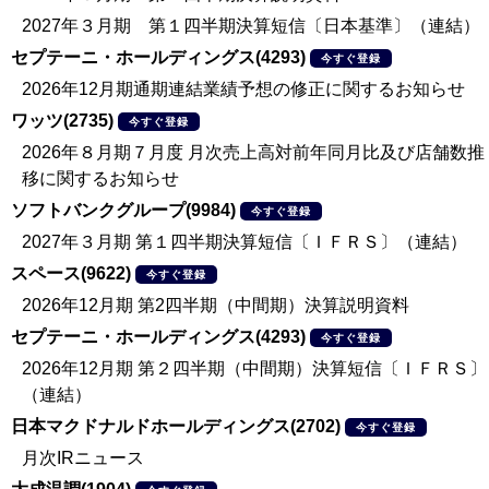
2027年３月期 第１四半期決算短信〔日本基準〕（連結）
セプテーニ・ホールディングス(4293)
今すぐ登録
2026年12月期通期連結業績予想の修正に関するお知らせ
ワッツ(2735)
今すぐ登録
2026年８月期７月度 月次売上高対前年同月比及び店舗数推
移に関するお知らせ
ソフトバンクグループ(9984)
今すぐ登録
2027年３月期 第１四半期決算短信〔ＩＦＲＳ〕（連結）
スペース(9622)
今すぐ登録
2026年12月期 第2四半期（中間期）決算説明資料
セプテーニ・ホールディングス(4293)
今すぐ登録
2026年12月期 第２四半期（中間期）決算短信〔ＩＦＲＳ〕
（連結）
日本マクドナルドホールディングス(2702)
今すぐ登録
月次IRニュース