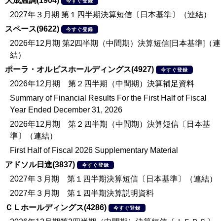
大成温調(1904)
今すぐ登録
2027年３月期 第１四半期決算短信〔日本基準〕（連結）
スペース(9622)
今すぐ登録
2026年12月期 第2四半期（中間期）決算短信[日本基準]（連
結）
ポーラ・オルビスホールディングス(4927)
今すぐ登録
2026年12月期 第２四半期（中間期）決算補足資料
Summary of Financial Results For the First Half of Fiscal
Year Ended December 31, 2026
2026年12月期 第２四半期（中間期）決算短信〔日本基
準〕（連結）
First Half of Fiscal 2026 Supplementary Material
アドソル日進(3837)
今すぐ登録
2027年３月期 第１四半期決算短信〔日本基準〕（連結）
2027年３月期 第１四半期決算説明資料
ＣＬホールディングス(4286)
今すぐ登録