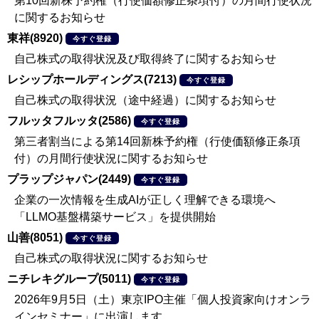
第10回新株予約権（行使価額修正条項付）の月間行使状況
に関するお知らせ
東祥(8920)
今すぐ登録
自己株式の取得状況及び取得終了に関するお知らせ
レシップホールディングス(7213)
今すぐ登録
自己株式の取得状況（途中経過）に関するお知らせ
フルッタフルッタ(2586)
今すぐ登録
第三者割当による第14回新株予約権（行使価額修正条項
付）の月間行使状況に関するお知らせ
プラップジャパン(2449)
今すぐ登録
企業の一次情報を生成AIが正しく理解できる環境へ
「LLMO基盤構築サービス」を提供開始
山善(8051)
今すぐ登録
自己株式の取得状況に関するお知らせ
ニチレキグループ(5011)
今すぐ登録
2026年9月5日（土）東京IPO主催「個人投資家向けオンラ
インセミナー」に出演します。