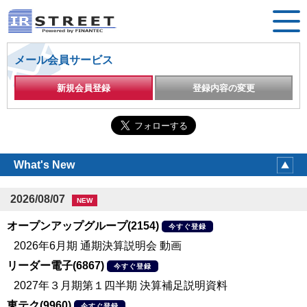
メール会員サービス
新規会員登録
登録内容の変更
What's New
2026/08/07
NEW
オープンアップグループ(2154)
今すぐ登録
2026年6月期 通期決算説明会 動画
リーダー電子(6867)
今すぐ登録
2027年３月期第１四半期 決算補足説明資料
東テク(9960)
今すぐ登録