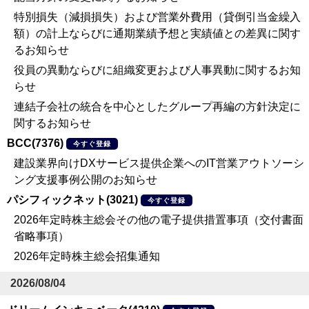
特別損失（減損損失）および営業外費用（貸倒引当金繰入
額）の計上ならびに通期業績予想と実績値との差異に関す
るお知らせ
役員の異動ならびに組織変更および人事異動に関するお知
らせ
連結子会社の統合を中心としたグループ再編の方針決定に
関するお知らせ
BCC(7376)
今すぐ登録
建設業界向けDXサービス提供企業へのIT営業アウトソーシ
ング支援事例公開のお知らせ
パシフィックネット(3021)
今すぐ登録
2026年定時株主総会その他の電子提供措置事項（交付書面
省略事項）
2026年定時株主総会招集通知
2026/08/04