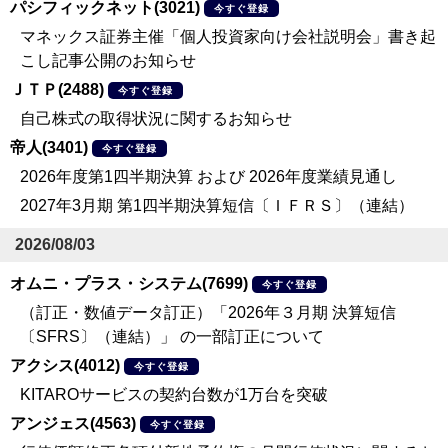
パシフィックネット(3021)
今すぐ登録
マネックス証券主催「個人投資家向け会社説明会」書き起
こし記事公開のお知らせ
ＪＴＰ(2488)
今すぐ登録
自己株式の取得状況に関するお知らせ
帝人(3401)
今すぐ登録
2026年度第1四半期決算 および 2026年度業績見通し
2027年3月期 第1四半期決算短信〔ＩＦＲＳ〕（連結）
2026/08/03
オムニ・プラス・システム(7699)
今すぐ登録
（訂正・数値データ訂正）「2026年３月期 決算短信
〔SFRS〕（連結）」 の一部訂正について
アクシス(4012)
今すぐ登録
KITAROサービスの契約台数が1万台を突破
アンジェス(4563)
今すぐ登録