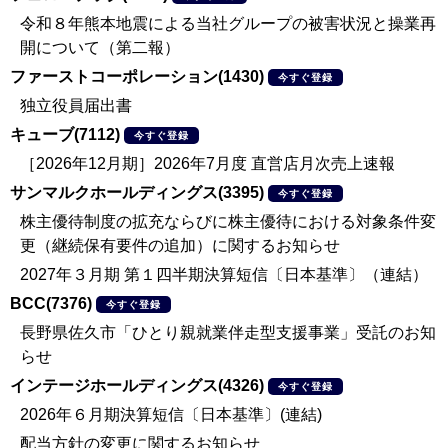
令和８年熊本地震による当社グループの被害状況と操業再
開について（第二報）
ファーストコーポレーション(1430)
今すぐ登録
独立役員届出書
キューブ(7112)
今すぐ登録
［2026年12月期］2026年7月度 直営店月次売上速報
サンマルクホールディングス(3395)
今すぐ登録
株主優待制度の拡充ならびに株主優待における対象条件変
更（継続保有要件の追加）に関するお知らせ
2027年３月期 第１四半期決算短信〔日本基準〕（連結）
BCC(7376)
今すぐ登録
長野県佐久市「ひとり親就業伴走型支援事業」受託のお知
らせ
インテージホールディングス(4326)
今すぐ登録
2026年６月期決算短信〔日本基準〕(連結)
配当方針の変更に関するお知らせ