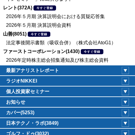
レント(372A)
今すぐ登録
2026年５月期 決算説明会における質疑応答集
2026年５月期 決算説明会資料
山善(8051)
今すぐ登録
法定事後開示書類（吸収合併）（株式会社AtoG1）
ファーストコーポレーション(1430)
今すぐ登録
2026年定時株主総会招集通知及び株主総会資料
最新アナリストレポート
ラジオNIKKEI
個人投資家セミナー
お知らせ
カバー(5253)
日本テクノ・ラボ(3849)
ゴルフ・ドゥ(3032)