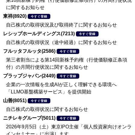
第10回新株予約権（行使価額修正条項付）の月間行使状況
に関するお知らせ
東祥(8920)
今すぐ登録
自己株式の取得状況及び取得終了に関するお知らせ
レシップホールディングス(7213)
今すぐ登録
自己株式の取得状況（途中経過）に関するお知らせ
フルッタフルッタ(2586)
今すぐ登録
第三者割当による第14回新株予約権（行使価額修正条項
付）の月間行使状況に関するお知らせ
プラップジャパン(2449)
今すぐ登録
企業の一次情報を生成AIが正しく理解できる環境へ
「LLMO基盤構築サービス」を提供開始
山善(8051)
今すぐ登録
自己株式の取得状況に関するお知らせ
ニチレキグループ(5011)
今すぐ登録
2026年9月5日（土）東京IPO主催「個人投資家向けオンラ
インセミナー」に出演します。