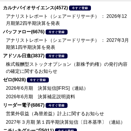
カルナバイオサイエンス(4572)
今すぐ登録
アナリストレポート（シェアードリサーチ） ： 2026年12
月期第2四半期決算を発表
バッファロー(6676)
今すぐ登録
アナリストレポート（シェアードリサーチ） ： 2027年3月
期第1四半期決算を発表
アドソル日進(3837)
今すぐ登録
株式報酬型ストックオプション（新株予約権）の発行内容
の確定に関するお知らせ
ゼロ(9028)
今すぐ登録
2026年6月期 決算短信[IFRS]（連結）
2026年6月期 決算補足説明資料
リーダー電子(6867)
今すぐ登録
営業外収益（為替差益）計上に関するお知らせ
2027年３月期 第１四半期決算短信〔日本基準〕（連結）
ニチレキグループ(5011)
今すぐ登録