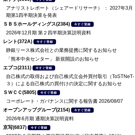
アナリストレポート（シェアードリサーチ） ： 2027年3月
期第1四半期決算を発表
ＳＢＳホールディングス(2384)
今すぐ登録
2026年12月期 第２四半期決算説明資料
レント(372A)
今すぐ登録
静銀リース株式会社との業務提携に関するお知らせ
「熊本中央センター」 新規開設のお知らせ
エプコ(2311)
今すぐ登録
自己株式の取得および自己株式立会外買付取引（ToSTNeT-
３）による自己株式の買付けの決定に関するお知らせ
ＳＷＣＣ(5805)
今すぐ登録
コーポレート・ガバナンスに関する報告書 2026/08/07
オープンアップグループ(2154)
今すぐ登録
2026年6月期 通期決算説明資料
京写(6837)
今すぐ登録