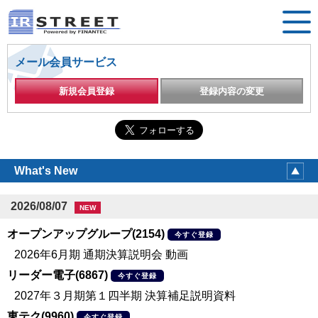
メール会員サービス
新規会員登録
登録内容の変更
What's New
2026/08/07
NEW
オープンアップグループ(2154)
今すぐ登録
2026年6月期 通期決算説明会 動画
リーダー電子(6867)
今すぐ登録
2027年３月期第１四半期 決算補足説明資料
東テク(9960)
今すぐ登録