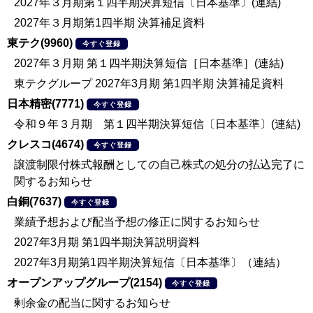
2027年３月期第１四半期決算短信〔日本基準〕(連結)
2027年３月期第1四半期 決算補足資料
東テク(9960)
今すぐ登録
2027年３月期 第１四半期決算短信［日本基準］(連結)
東テクグループ 2027年3月期 第1四半期 決算補足資料
日本精密(7771)
今すぐ登録
令和９年３月期 第１四半期決算短信〔日本基準〕(連結)
クレスコ(4674)
今すぐ登録
譲渡制限付株式報酬としての自己株式の処分の払込完了に
関するお知らせ
白銅(7637)
今すぐ登録
業績予想および配当予想の修正に関するお知らせ
2027年3月期 第1四半期決算説明資料
2027年3月期第1四半期決算短信〔日本基準〕（連結）
オープンアップグループ(2154)
今すぐ登録
剰余金の配当に関するお知らせ