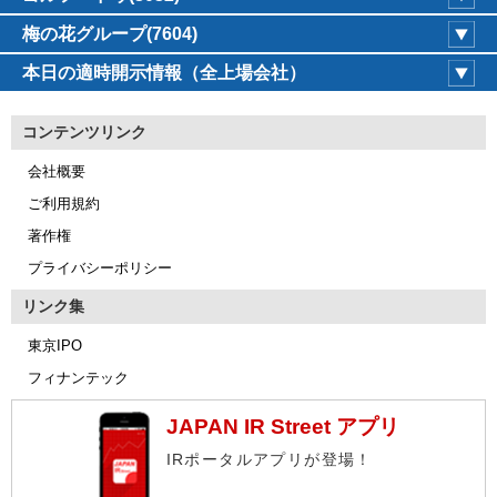
梅の花グループ(7604)
本日の適時開示情報（全上場会社）
コンテンツリンク
会社概要
ご利用規約
著作権
プライバシーポリシー
リンク集
東京IPO
フィナンテック
JAPAN IR Street アプリ
IRポータルアプリが登場！