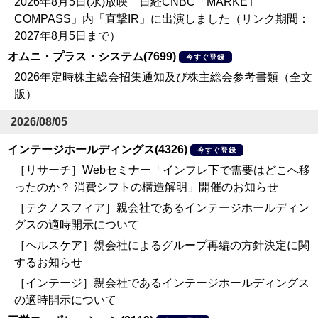
2026年8月5日(水)放映 日経CNBC「MARKET
COMPASS」内「直撃IR」に出演しました（リンク期間：
2027年8月5日まで）
オムニ・プラス・システム(7699)
今すぐ登録
2026年定時株主総会招集通知及び株主総会参考書類（全文
版）
2026/08/05
インテージホールディングス(4326)
今すぐ登録
［リサーチ］Webセミナー「インフレ下で需要はどこへ移
ったのか？ 消費シフトの構造解明」開催のお知らせ
［テクノスフィア］親会社であるインテージホールディン
グスの適時開示について
［ヘルスケア］親会社によるグループ再編の方針決定に関
するお知らせ
［インテージ］親会社であるインテージホールディングス
の適時開示について