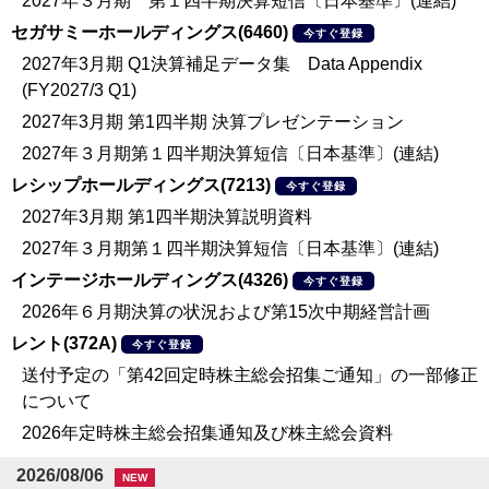
2027年３月期 第１四半期決算短信〔日本基準〕(連結)
セガサミーホールディングス(6460)
今すぐ登録
2027年3月期 Q1決算補足データ集 Data Appendix
(FY2027/3 Q1)
2027年3月期 第1四半期 決算プレゼンテーション
2027年３月期第１四半期決算短信〔日本基準〕(連結)
レシップホールディングス(7213)
今すぐ登録
2027年3月期 第1四半期決算説明資料
2027年３月期第１四半期決算短信〔日本基準〕(連結)
インテージホールディングス(4326)
今すぐ登録
2026年６月期決算の状況および第15次中期経営計画
レント(372A)
今すぐ登録
送付予定の「第42回定時株主総会招集ご通知」の一部修正
について
2026年定時株主総会招集通知及び株主総会資料
2026/08/06
NEW