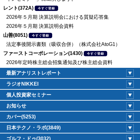
レント(372A)
今すぐ登録
2026年５月期 決算説明会における質疑応答集
2026年５月期 決算説明会資料
山善(8051)
今すぐ登録
法定事後開示書類（吸収合併）（株式会社AtoG1）
ファーストコーポレーション(1430)
今すぐ登録
2026年定時株主総会招集通知及び株主総会資料
最新アナリストレポート
ラジオNIKKEI
個人投資家セミナー
お知らせ
カバー(5253)
日本テクノ・ラボ(3849)
ゴルフ・ドゥ(3032)