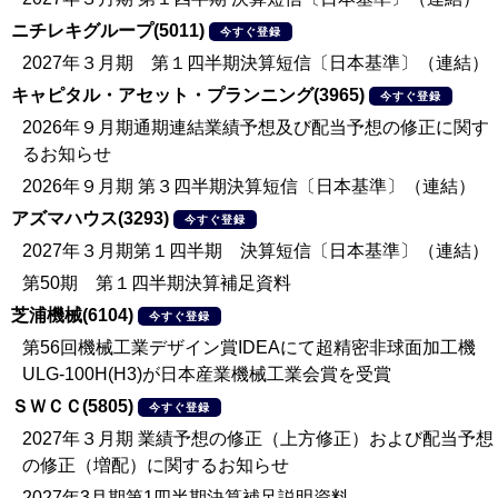
ニチレキグループ(5011)
今すぐ登録
2027年３月期 第１四半期決算短信〔日本基準〕（連結）
キャピタル・アセット・プランニング(3965)
今すぐ登録
2026年９月期通期連結業績予想及び配当予想の修正に関す
るお知らせ
2026年９月期 第３四半期決算短信〔日本基準〕（連結）
アズマハウス(3293)
今すぐ登録
2027年３月期第１四半期 決算短信〔日本基準〕（連結）
第50期 第１四半期決算補足資料
芝浦機械(6104)
今すぐ登録
第56回機械工業デザイン賞IDEAにて超精密非球面加工機
ULG-100H(H3)が日本産業機械工業会賞を受賞
ＳＷＣＣ(5805)
今すぐ登録
2027年３月期 業績予想の修正（上方修正）および配当予想
の修正（増配）に関するお知らせ
2027年3月期第1四半期決算補足説明資料