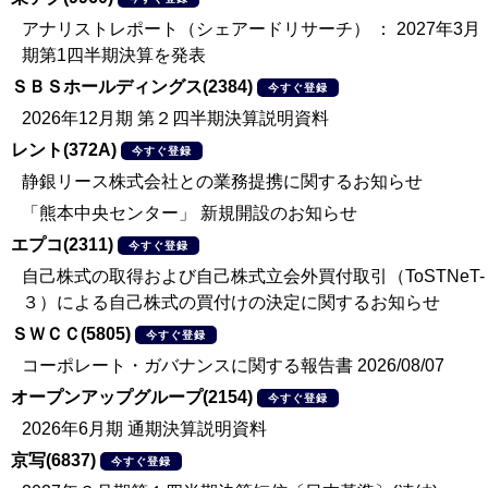
アナリストレポート（シェアードリサーチ） ： 2027年3月
期第1四半期決算を発表
ＳＢＳホールディングス(2384)
今すぐ登録
2026年12月期 第２四半期決算説明資料
レント(372A)
今すぐ登録
静銀リース株式会社との業務提携に関するお知らせ
「熊本中央センター」 新規開設のお知らせ
エプコ(2311)
今すぐ登録
自己株式の取得および自己株式立会外買付取引（ToSTNeT-
３）による自己株式の買付けの決定に関するお知らせ
ＳＷＣＣ(5805)
今すぐ登録
コーポレート・ガバナンスに関する報告書 2026/08/07
オープンアップグループ(2154)
今すぐ登録
2026年6月期 通期決算説明資料
京写(6837)
今すぐ登録