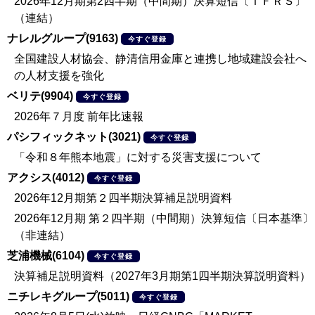
2026年12月期第2四半期（中間期）決算短信〔ＩＦＲＳ〕
（連結）
ナレルグループ(9163)
今すぐ登録
全国建設人材協会、静清信用金庫と連携し地域建設会社へ
の人材支援を強化
ベリテ(9904)
今すぐ登録
2026年７月度 前年比速報
パシフィックネット(3021)
今すぐ登録
「令和８年熊本地震」に対する災害支援について
アクシス(4012)
今すぐ登録
2026年12月期第２四半期決算補足説明資料
2026年12月期 第２四半期（中間期）決算短信〔日本基準〕
（非連結）
芝浦機械(6104)
今すぐ登録
決算補足説明資料（2027年3月期第1四半期決算説明資料）
ニチレキグループ(5011)
今すぐ登録