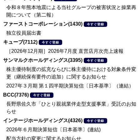
令和８年熊本地震による当社グループの被害状況と操業再
開について（第二報）
ファーストコーポレーション(1430)
今すぐ登録
独立役員届出書
キューブ(7112)
今すぐ登録
［2026年12月期］2026年7月度 直営店月次売上速報
サンマルクホールディングス(3395)
今すぐ登録
株主優待制度の拡充ならびに株主優待における対象条件変
更（継続保有要件の追加）に関するお知らせ
2027年３月期 第１四半期決算短信〔日本基準〕（連結）
BCC(7376)
今すぐ登録
長野県佐久市「ひとり親就業伴走型支援事業」受託のお知
らせ
インテージホールディングス(4326)
今すぐ登録
2026年６月期決算短信〔日本基準〕(連結)
配当方針の変更に関するお知らせ