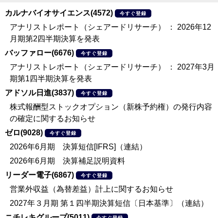
カルナバイオサイエンス(4572)
今すぐ登録
アナリストレポート（シェアードリサーチ） ： 2026年12
月期第2四半期決算を発表
バッファロー(6676)
今すぐ登録
アナリストレポート（シェアードリサーチ） ： 2027年3月
期第1四半期決算を発表
アドソル日進(3837)
今すぐ登録
株式報酬型ストックオプション（新株予約権）の発行内容
の確定に関するお知らせ
ゼロ(9028)
今すぐ登録
2026年6月期 決算短信[IFRS]（連結）
2026年6月期 決算補足説明資料
リーダー電子(6867)
今すぐ登録
営業外収益（為替差益）計上に関するお知らせ
2027年３月期 第１四半期決算短信〔日本基準〕（連結）
ニチレキグループ(5011)
今すぐ登録