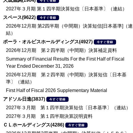
大成温調(1904)
今すぐ登録
2027年３月期 第１四半期決算短信〔日本基準〕（連結）
スペース(9622)
今すぐ登録
2026年12月期 第2四半期（中間期）決算短信[日本基準]（連
結）
ポーラ・オルビスホールディングス(4927)
今すぐ登録
2026年12月期 第２四半期（中間期）決算補足資料
Summary of Financial Results For the First Half of Fiscal
Year Ended December 31, 2026
2026年12月期 第２四半期（中間期）決算短信〔日本基
準〕（連結）
First Half of Fiscal 2026 Supplementary Material
アドソル日進(3837)
今すぐ登録
2027年３月期 第１四半期決算短信〔日本基準〕（連結）
2027年３月期 第１四半期決算説明資料
ＣＬホールディングス(4286)
今すぐ登録