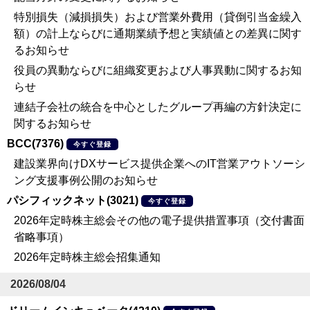
特別損失（減損損失）および営業外費用（貸倒引当金繰入
額）の計上ならびに通期業績予想と実績値との差異に関す
るお知らせ
役員の異動ならびに組織変更および人事異動に関するお知
らせ
連結子会社の統合を中心としたグループ再編の方針決定に
関するお知らせ
BCC(7376)
今すぐ登録
建設業界向けDXサービス提供企業へのIT営業アウトソーシ
ング支援事例公開のお知らせ
パシフィックネット(3021)
今すぐ登録
2026年定時株主総会その他の電子提供措置事項（交付書面
省略事項）
2026年定時株主総会招集通知
2026/08/04