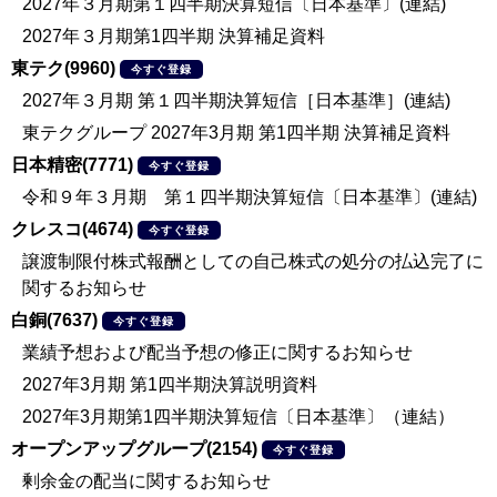
2027年３月期第１四半期決算短信〔日本基準〕(連結)
2027年３月期第1四半期 決算補足資料
東テク(9960)
今すぐ登録
2027年３月期 第１四半期決算短信［日本基準］(連結)
東テクグループ 2027年3月期 第1四半期 決算補足資料
日本精密(7771)
今すぐ登録
令和９年３月期 第１四半期決算短信〔日本基準〕(連結)
クレスコ(4674)
今すぐ登録
譲渡制限付株式報酬としての自己株式の処分の払込完了に
関するお知らせ
白銅(7637)
今すぐ登録
業績予想および配当予想の修正に関するお知らせ
2027年3月期 第1四半期決算説明資料
2027年3月期第1四半期決算短信〔日本基準〕（連結）
オープンアップグループ(2154)
今すぐ登録
剰余金の配当に関するお知らせ