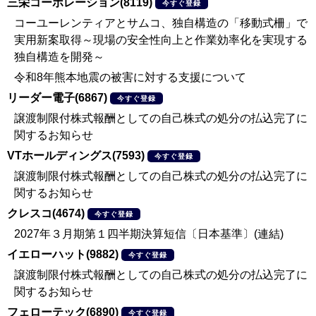
三栄コーポレーション(8119)
今すぐ登録
コーユーレンティアとサムコ、独自構造の「移動式柵」で
実用新案取得～現場の安全性向上と作業効率化を実現する
独自構造を開発～
令和8年熊本地震の被害に対する支援について
リーダー電子(6867)
今すぐ登録
譲渡制限付株式報酬としての自己株式の処分の払込完了に
関するお知らせ
VTホールディングス(7593)
今すぐ登録
譲渡制限付株式報酬としての自己株式の処分の払込完了に
関するお知らせ
クレスコ(4674)
今すぐ登録
2027年３月期第１四半期決算短信〔日本基準〕(連結)
イエローハット(9882)
今すぐ登録
譲渡制限付株式報酬としての自己株式の処分の払込完了に
関するお知らせ
フェローテック(6890)
今すぐ登録