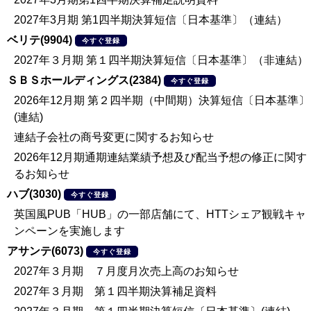
2027年3月期 第1四半期決算短信〔日本基準〕（連結）
ベリテ(9904)
今すぐ登録
2027年３月期 第１四半期決算短信〔日本基準〕（非連結）
ＳＢＳホールディングス(2384)
今すぐ登録
2026年12月期 第２四半期（中間期）決算短信〔日本基準〕
(連結)
連結子会社の商号変更に関するお知らせ
2026年12月期通期連結業績予想及び配当予想の修正に関す
るお知らせ
ハブ(3030)
今すぐ登録
英国風PUB「HUB」の一部店舗にて、HTTシェア観戦キャ
ンペーンを実施します
アサンテ(6073)
今すぐ登録
2027年３月期 ７月度月次売上高のお知らせ
2027年３月期 第１四半期決算補足資料