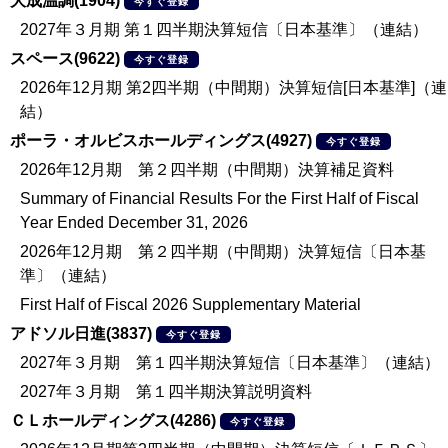
大成温調(1904)
今すぐ登録
2027年３月期 第１四半期決算短信〔日本基準〕（連結）
スペース(9622)
今すぐ登録
2026年12月期 第2四半期（中間期）決算短信[日本基準]（連
結）
ポーラ・オルビスホールディングス(4927)
今すぐ登録
2026年12月期 第２四半期（中間期）決算補足資料
Summary of Financial Results For the First Half of Fiscal
Year Ended December 31, 2026
2026年12月期 第２四半期（中間期）決算短信〔日本基
準〕（連結）
First Half of Fiscal 2026 Supplementary Material
アドソル日進(3837)
今すぐ登録
2027年３月期 第１四半期決算短信〔日本基準〕（連結）
2027年３月期 第１四半期決算説明資料
ＣＬホールディングス(4286)
今すぐ登録