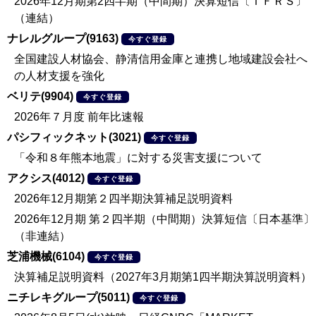
2026年12月期第2四半期（中間期）決算短信〔ＩＦＲＳ〕
（連結）
ナレルグループ(9163)
今すぐ登録
全国建設人材協会、静清信用金庫と連携し地域建設会社へ
の人材支援を強化
ベリテ(9904)
今すぐ登録
2026年７月度 前年比速報
パシフィックネット(3021)
今すぐ登録
「令和８年熊本地震」に対する災害支援について
アクシス(4012)
今すぐ登録
2026年12月期第２四半期決算補足説明資料
2026年12月期 第２四半期（中間期）決算短信〔日本基準〕
（非連結）
芝浦機械(6104)
今すぐ登録
決算補足説明資料（2027年3月期第1四半期決算説明資料）
ニチレキグループ(5011)
今すぐ登録