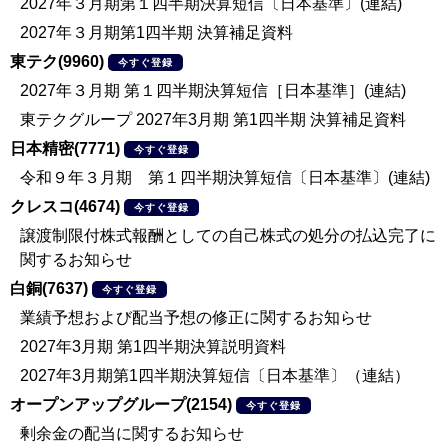
2027年３月期第１四半期決算短信〔日本基準〕(連結)
2027年３月期第1四半期 決算補足資料
東テク(9960)
今すぐ登録
2027年３月期 第１四半期決算短信［日本基準］(連結)
東テクグループ 2027年3月期 第1四半期 決算補足資料
日本精密(7771)
今すぐ登録
令和９年３月期 第１四半期決算短信〔日本基準〕(連結)
クレスコ(4674)
今すぐ登録
譲渡制限付株式報酬としての自己株式の処分の払込完了に
関するお知らせ
白銅(7637)
今すぐ登録
業績予想および配当予想の修正に関するお知らせ
2027年3月期 第1四半期決算説明資料
2027年3月期第1四半期決算短信〔日本基準〕（連結）
オープンアップグループ(2154)
今すぐ登録
剰余金の配当に関するお知らせ