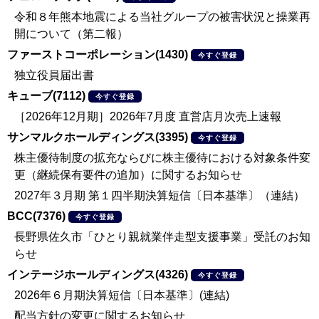
令和８年熊本地震による当社グループの被害状況と操業再
開について（第二報）
ファーストコーポレーション(1430)
今すぐ登録
独立役員届出書
キューブ(7112)
今すぐ登録
［2026年12月期］2026年7月度 直営店月次売上速報
サンマルクホールディングス(3395)
今すぐ登録
株主優待制度の拡充ならびに株主優待における対象条件変
更（継続保有要件の追加）に関するお知らせ
2027年３月期 第１四半期決算短信〔日本基準〕（連結）
BCC(7376)
今すぐ登録
長野県佐久市「ひとり親就業伴走型支援事業」受託のお知
らせ
インテージホールディングス(4326)
今すぐ登録
2026年６月期決算短信〔日本基準〕(連結)
配当方針の変更に関するお知らせ