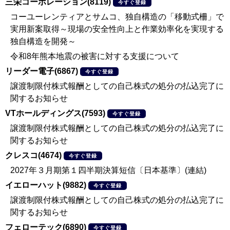
三栄コーポレーション(8119)
今すぐ登録
コーユーレンティアとサムコ、独自構造の「移動式柵」で
実用新案取得～現場の安全性向上と作業効率化を実現する
独自構造を開発～
令和8年熊本地震の被害に対する支援について
リーダー電子(6867)
今すぐ登録
譲渡制限付株式報酬としての自己株式の処分の払込完了に
関するお知らせ
VTホールディングス(7593)
今すぐ登録
譲渡制限付株式報酬としての自己株式の処分の払込完了に
関するお知らせ
クレスコ(4674)
今すぐ登録
2027年３月期第１四半期決算短信〔日本基準〕(連結)
イエローハット(9882)
今すぐ登録
譲渡制限付株式報酬としての自己株式の処分の払込完了に
関するお知らせ
フェローテック(6890)
今すぐ登録