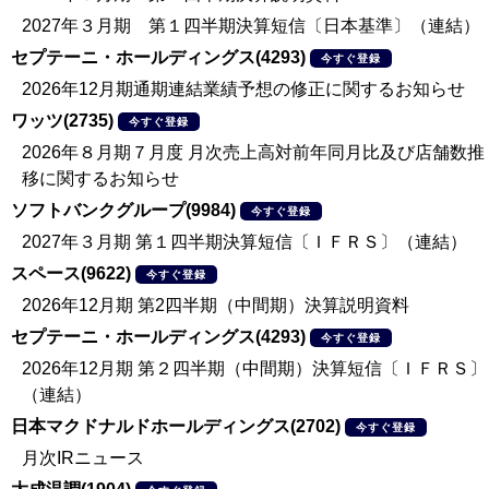
2027年３月期 第１四半期決算短信〔日本基準〕（連結）
セプテーニ・ホールディングス(4293)
今すぐ登録
2026年12月期通期連結業績予想の修正に関するお知らせ
ワッツ(2735)
今すぐ登録
2026年８月期７月度 月次売上高対前年同月比及び店舗数推
移に関するお知らせ
ソフトバンクグループ(9984)
今すぐ登録
2027年３月期 第１四半期決算短信〔ＩＦＲＳ〕（連結）
スペース(9622)
今すぐ登録
2026年12月期 第2四半期（中間期）決算説明資料
セプテーニ・ホールディングス(4293)
今すぐ登録
2026年12月期 第２四半期（中間期）決算短信〔ＩＦＲＳ〕
（連結）
日本マクドナルドホールディングス(2702)
今すぐ登録
月次IRニュース