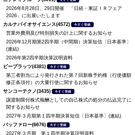
2026年8月28日、29日開催 「日経・東証ＩＲフェア
2026」に出展いたします
カルナバイオサイエンス(4572)
今すぐ登録
営業外費用及び特別損失の計上に関するお知らせ
2026年12月期第2四半期（中間期）決算短信〔日本基準〕
(連結)
2026年第2四半期決算説明資料
ビープラッツ(4381)
今すぐ登録
第三者割当により発行された第７回新株予約権（行使価額
修正条項付）の大量行使に関するお知らせ
サンコーテクノ(3435)
今すぐ登録
譲渡制限付株式報酬としての自己株式の処分の払込完了に
関するお知らせ
2027年３月期第１四半期決算短信〔日本基準〕(連結)
バッファロー(6676)
今すぐ登録
2027年３月期 第１四半期決算説明資料