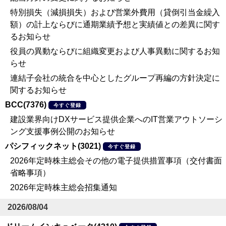
特別損失（減損損失）および営業外費用（貸倒引当金繰入
額）の計上ならびに通期業績予想と実績値との差異に関す
るお知らせ
役員の異動ならびに組織変更および人事異動に関するお知
らせ
連結子会社の統合を中心としたグループ再編の方針決定に
関するお知らせ
BCC(7376)
今すぐ登録
建設業界向けDXサービス提供企業へのIT営業アウトソーシ
ング支援事例公開のお知らせ
パシフィックネット(3021)
今すぐ登録
2026年定時株主総会その他の電子提供措置事項（交付書面
省略事項）
2026年定時株主総会招集通知
2026/08/04