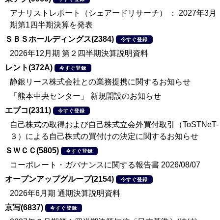
アナリストレポート（シェアードリサーチ） ： 2027年3月
期第1四半期決算を発表
ＳＢＳホールディングス(2384)
今すぐ登録
2026年12月期 第２四半期決算説明資料
レント(372A)
今すぐ登録
静銀リース株式会社との業務提携に関するお知らせ
「熊本中央センター」 新規開設のお知らせ
エプコ(2311)
今すぐ登録
自己株式の取得および自己株式立会外買付取引（ToSTNeT-
３）による自己株式の買付けの決定に関するお知らせ
ＳＷＣＣ(5805)
今すぐ登録
コーポレート・ガバナンスに関する報告書 2026/08/07
オープンアップグループ(2154)
今すぐ登録
2026年6月期 通期決算説明資料
京写(6837)
今すぐ登録