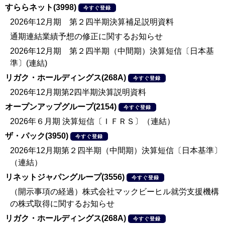
すららネット(3998)
今すぐ登録
2026年12月期 第２四半期決算補足説明資料
通期連結業績予想の修正に関するお知らせ
2026年12月期 第２四半期（中間期）決算短信〔日本基
準〕(連結)
リガク・ホールディングス(268A)
今すぐ登録
2026年12月期第2四半期決算説明資料
オープンアップグループ(2154)
今すぐ登録
2026年６月期 決算短信〔ＩＦＲＳ〕（連結）
ザ・パック(3950)
今すぐ登録
2026年12月期第２四半期（中間期）決算短信〔日本基準〕
（連結）
リネットジャパングループ(3556)
今すぐ登録
（開示事項の経過）株式会社マックビーヒル就労支援機構
の株式取得に関するお知らせ
リガク・ホールディングス(268A)
今すぐ登録