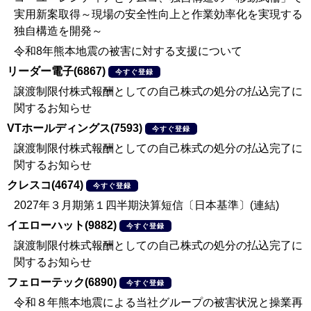
実用新案取得～現場の安全性向上と作業効率化を実現する
独自構造を開発～
令和8年熊本地震の被害に対する支援について
リーダー電子(6867)
今すぐ登録
譲渡制限付株式報酬としての自己株式の処分の払込完了に
関するお知らせ
VTホールディングス(7593)
今すぐ登録
譲渡制限付株式報酬としての自己株式の処分の払込完了に
関するお知らせ
クレスコ(4674)
今すぐ登録
2027年３月期第１四半期決算短信〔日本基準〕(連結)
イエローハット(9882)
今すぐ登録
譲渡制限付株式報酬としての自己株式の処分の払込完了に
関するお知らせ
フェローテック(6890)
今すぐ登録
令和８年熊本地震による当社グループの被害状況と操業再