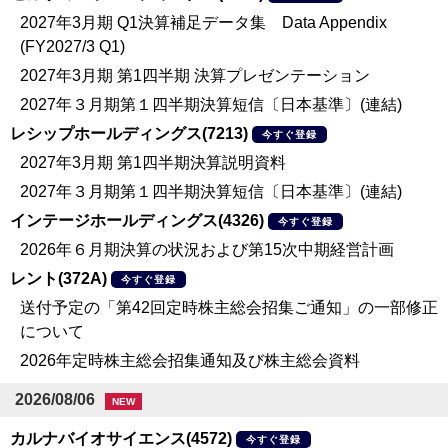
2027年3月期 Q1決算補足データ集 Data Appendix
(FY2027/3 Q1)
2027年3月期 第1四半期 決算プレゼンテーション
2027年３月期第１四半期決算短信〔日本基準〕(連結)
レシップホールディングス(7213)
今すぐ登録
2027年3月期 第1四半期決算説明資料
2027年３月期第１四半期決算短信〔日本基準〕(連結)
インテージホールディングス(4326)
今すぐ登録
2026年６月期決算の状況および第15次中期経営計画
レント(372A)
今すぐ登録
送付予定の「第42回定時株主総会招集ご通知」の一部修正
について
2026年定時株主総会招集通知及び株主総会資料
2026/08/06
NEW
カルナバイオサイエンス(4572)
今すぐ登録