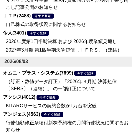
マネックス証券主催「個人投資家向け会社説明会」書き起
こし記事公開のお知らせ
ＪＴＰ(2488)
今すぐ登録
自己株式の取得状況に関するお知らせ
帝人(3401)
今すぐ登録
2026年度第1四半期決算 および 2026年度業績見通し
2027年3月期 第1四半期決算短信〔ＩＦＲＳ〕（連結）
2026/08/03
オムニ・プラス・システム(7699)
今すぐ登録
（訂正・数値データ訂正）「2026年３月期 決算短信
〔SFRS〕（連結）」 の一部訂正について
アクシス(4012)
今すぐ登録
KITAROサービスの契約台数が1万台を突破
アンジェス(4563)
今すぐ登録
行使価額修正条項付新株予約権の月間行使状況に関するお
知らせ