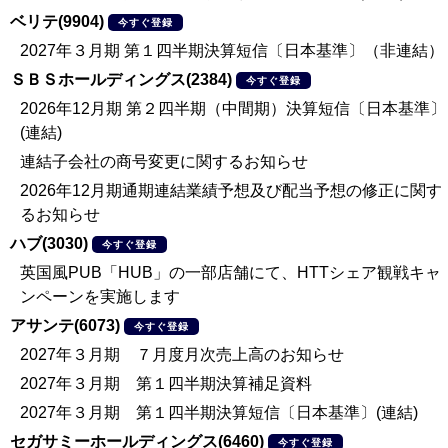
ベリテ(9904)
今すぐ登録
2027年３月期 第１四半期決算短信〔日本基準〕（非連結）
ＳＢＳホールディングス(2384)
今すぐ登録
2026年12月期 第２四半期（中間期）決算短信〔日本基準〕
(連結)
連結子会社の商号変更に関するお知らせ
2026年12月期通期連結業績予想及び配当予想の修正に関す
るお知らせ
ハブ(3030)
今すぐ登録
英国風PUB「HUB」の一部店舗にて、HTTシェア観戦キャ
ンペーンを実施します
アサンテ(6073)
今すぐ登録
2027年３月期 ７月度月次売上高のお知らせ
2027年３月期 第１四半期決算補足資料
2027年３月期 第１四半期決算短信〔日本基準〕(連結)
セガサミーホールディングス(6460)
今すぐ登録