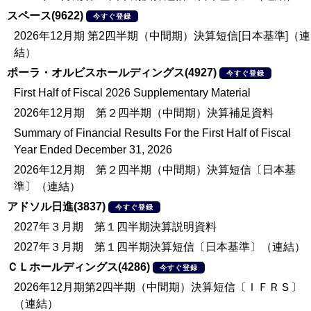
スペース(9622)
今すぐ登録
2026年12月期 第2四半期（中間期）決算短信[日本基準]（連
結）
ポーラ・オルビスホールディングス(4927)
今すぐ登録
First Half of Fiscal 2026 Supplementary Material
2026年12月期 第２四半期（中間期）決算補足資料
Summary of Financial Results For the First Half of Fiscal
Year Ended December 31, 2026
2026年12月期 第２四半期（中間期）決算短信〔日本基
準〕（連結）
アドソル日進(3837)
今すぐ登録
2027年３月期 第１四半期決算説明資料
2027年３月期 第１四半期決算短信〔日本基準〕（連結）
ＣＬホールディングス(4286)
今すぐ登録
2026年12月期第2四半期（中間期）決算短信〔ＩＦＲＳ〕
（連結）