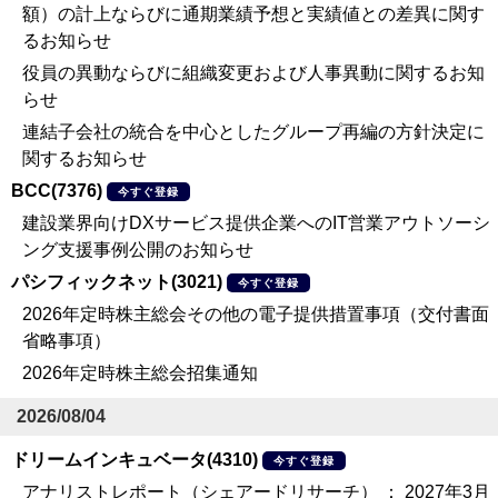
額）の計上ならびに通期業績予想と実績値との差異に関す
るお知らせ
役員の異動ならびに組織変更および人事異動に関するお知
らせ
連結子会社の統合を中心としたグループ再編の方針決定に
関するお知らせ
BCC(7376)
今すぐ登録
建設業界向けDXサービス提供企業へのIT営業アウトソーシ
ング支援事例公開のお知らせ
パシフィックネット(3021)
今すぐ登録
2026年定時株主総会その他の電子提供措置事項（交付書面
省略事項）
2026年定時株主総会招集通知
2026/08/04
ドリームインキュベータ(4310)
今すぐ登録
アナリストレポート（シェアードリサーチ） ： 2027年3月