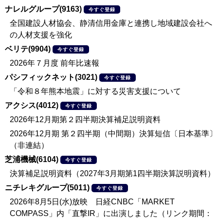
ナレルグループ(9163)
今すぐ登録
全国建設人材協会、静清信用金庫と連携し地域建設会社へ
の人材支援を強化
ベリテ(9904)
今すぐ登録
2026年７月度 前年比速報
パシフィックネット(3021)
今すぐ登録
「令和８年熊本地震」に対する災害支援について
アクシス(4012)
今すぐ登録
2026年12月期第２四半期決算補足説明資料
2026年12月期 第２四半期（中間期）決算短信〔日本基準〕
（非連結）
芝浦機械(6104)
今すぐ登録
決算補足説明資料（2027年3月期第1四半期決算説明資料）
ニチレキグループ(5011)
今すぐ登録
2026年8月5日(水)放映 日経CNBC「MARKET
COMPASS」内「直撃IR」に出演しました（リンク期間：