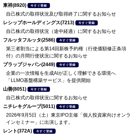
東祥(8920)
今すぐ登録
自己株式の取得状況及び取得終了に関するお知らせ
レシップホールディングス(7213)
今すぐ登録
自己株式の取得状況（途中経過）に関するお知らせ
フルッタフルッタ(2586)
今すぐ登録
第三者割当による第14回新株予約権（行使価額修正条項
付）の月間行使状況に関するお知らせ
プラップジャパン(2449)
今すぐ登録
企業の一次情報を生成AIが正しく理解できる環境へ
「LLMO基盤構築サービス」を提供開始
山善(8051)
今すぐ登録
自己株式の取得状況に関するお知らせ
ニチレキグループ(5011)
今すぐ登録
2026年9月5日（土）東京IPO主催「個人投資家向けオンラ
インセミナー」に出演します。
レント(372A)
今すぐ登録