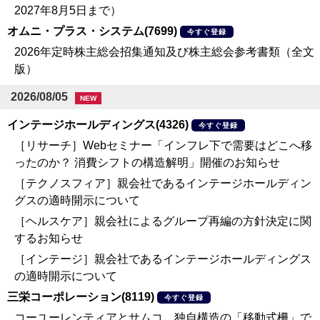
2027年8月5日まで）
オムニ・プラス・システム(7699)
今すぐ登録
2026年定時株主総会招集通知及び株主総会参考書類（全文
版）
2026/08/05
NEW
インテージホールディングス(4326)
今すぐ登録
［リサーチ］Webセミナー「インフレ下で需要はどこへ移
ったのか？ 消費シフトの構造解明」開催のお知らせ
［テクノスフィア］親会社であるインテージホールディン
グスの適時開示について
［ヘルスケア］親会社によるグループ再編の方針決定に関
するお知らせ
［インテージ］親会社であるインテージホールディングス
の適時開示について
三栄コーポレーション(8119)
今すぐ登録
コーユーレンティアとサムコ、独自構造の「移動式柵」で