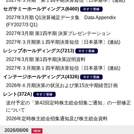
2027年３月期 第１四半期決算短信〔日本基準〕(連結)
セガサミーホールディングス(6460)
今すぐ登録
2027年3月期 Q1決算補足データ集 Data Appendix
(FY2027/3 Q1)
2027年3月期 第1四半期 決算プレゼンテーション
2027年３月期第１四半期決算短信〔日本基準〕(連結)
レシップホールディングス(7213)
今すぐ登録
2027年3月期 第1四半期決算説明資料
2027年３月期第１四半期決算短信〔日本基準〕(連結)
インテージホールディングス(4326)
今すぐ登録
2026年６月期決算の状況および第15次中期経営計画
レント(372A)
今すぐ登録
送付予定の「第42回定時株主総会招集ご通知」の一部修正
について
2026年定時株主総会招集通知及び株主総会資料
2026/08/06
NEW