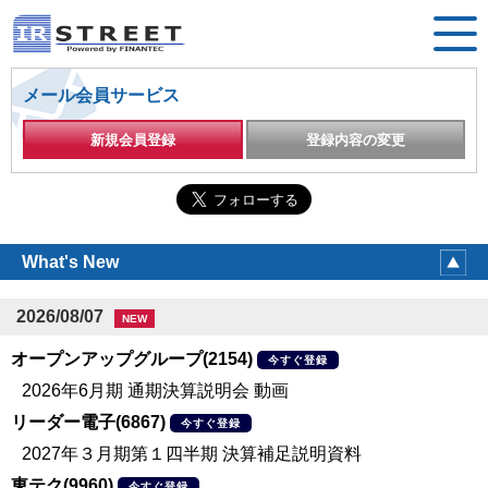
メール会員サービス
新規会員登録
登録内容の変更
What's New
2026/08/07
NEW
オープンアップグループ(2154)
今すぐ登録
2026年6月期 通期決算説明会 動画
リーダー電子(6867)
今すぐ登録
2027年３月期第１四半期 決算補足説明資料
東テク(9960)
今すぐ登録