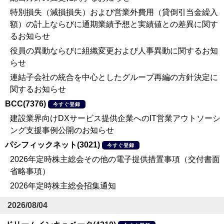
特別損失（減損損失）および営業外費用（貸倒引当金繰入
額）の計上ならびに通期業績予想と実績値との差異に関す
るお知らせ
役員の異動ならびに組織変更および人事異動に関するお知
らせ
連結子会社の統合を中心としたグループ再編の方針決定に
関するお知らせ
BCC(7376)
今すぐ登録
建設業界向けDXサービス提供企業へのIT営業アウトソーシ
ング支援事例公開のお知らせ
パシフィックネット(3021)
今すぐ登録
2026年定時株主総会その他の電子提供措置事項（交付書面
省略事項）
2026年定時株主総会招集通知
2026/08/04