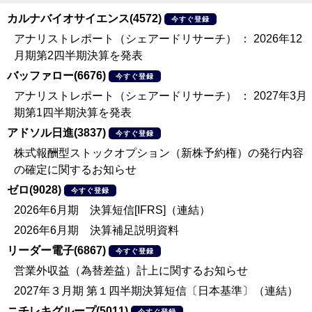
カルナバイオサイエンス(4572)
今すぐ登録
アナリストレポート（シェアードリサーチ） ： 2026年12
月期第2四半期決算を発表
バッファロー(6676)
今すぐ登録
アナリストレポート（シェアードリサーチ） ： 2027年3月
期第1四半期決算を発表
アドソル日進(3837)
今すぐ登録
株式報酬型ストックオプション（新株予約権）の発行内容
の確定に関するお知らせ
ゼロ(9028)
今すぐ登録
2026年6月期 決算短信[IFRS]（連結）
2026年6月期 決算補足説明資料
リーダー電子(6867)
今すぐ登録
営業外収益（為替差益）計上に関するお知らせ
2027年３月期 第１四半期決算短信〔日本基準〕（連結）
ニチレキグループ(5011)
今すぐ登録