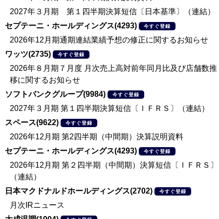
2027年３月期 第１四半期決算短信〔日本基準〕（連結）
セプテーニ・ホールディングス(4293)
今すぐ登録
2026年12月期通期連結業績予想の修正に関するお知らせ
ワッツ(2735)
今すぐ登録
2026年８月期７月度 月次売上高対前年同月比及び店舗数推
移に関するお知らせ
ソフトバンクグループ(9984)
今すぐ登録
2027年３月期 第１四半期決算短信〔ＩＦＲＳ〕（連結）
スペース(9622)
今すぐ登録
2026年12月期 第2四半期（中間期）決算説明資料
セプテーニ・ホールディングス(4293)
今すぐ登録
2026年12月期 第２四半期（中間期）決算短信〔ＩＦＲＳ〕
（連結）
日本マクドナルドホールディングス(2702)
今すぐ登録
月次IRニュース