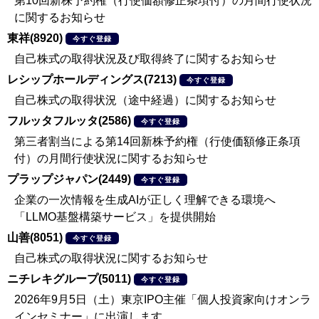
第10回新株予約権（行使価額修正条項付）の月間行使状況
に関するお知らせ
東祥(8920)
今すぐ登録
自己株式の取得状況及び取得終了に関するお知らせ
レシップホールディングス(7213)
今すぐ登録
自己株式の取得状況（途中経過）に関するお知らせ
フルッタフルッタ(2586)
今すぐ登録
第三者割当による第14回新株予約権（行使価額修正条項
付）の月間行使状況に関するお知らせ
プラップジャパン(2449)
今すぐ登録
企業の一次情報を生成AIが正しく理解できる環境へ
「LLMO基盤構築サービス」を提供開始
山善(8051)
今すぐ登録
自己株式の取得状況に関するお知らせ
ニチレキグループ(5011)
今すぐ登録
2026年9月5日（土）東京IPO主催「個人投資家向けオンラ
インセミナー」に出演します。