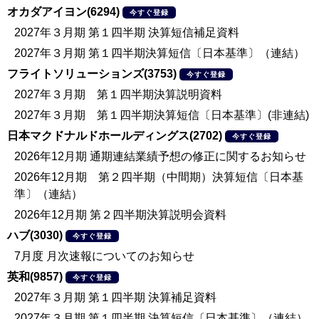
オカダアイヨン(6294)
今すぐ登録
2027年３月期 第１四半期 決算短信補足資料
2027年３月期 第１四半期決算短信〔日本基準〕（連結）
フライトソリューションズ(3753)
今すぐ登録
2027年３月期 第１四半期決算説明資料
2027年３月期 第１四半期決算短信〔日本基準〕(非連結)
日本マクドナルドホールディングス(2702)
今すぐ登録
2026年12月期 通期連結業績予想の修正に関するお知らせ
2026年12月期 第２四半期（中間期）決算短信〔日本基
準〕（連結）
2026年12月期 第２四半期決算説明会資料
ハブ(3030)
今すぐ登録
7月度 月次速報についてのお知らせ
英和(9857)
今すぐ登録
2027年３月期 第１四半期 決算補足資料
2027年３月期 第１四半期 決算短信〔日本基準〕（連結）