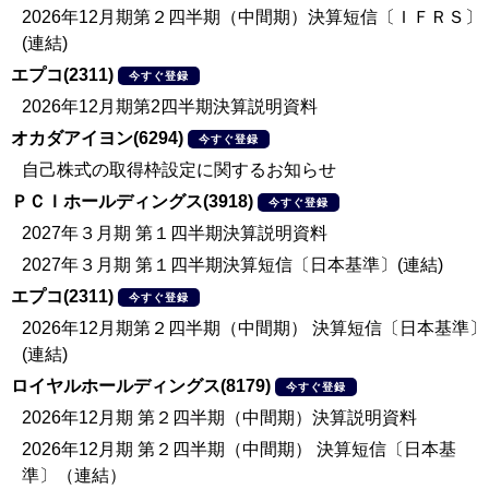
2026年12月期第２四半期（中間期）決算短信〔ＩＦＲＳ〕
(連結)
エプコ(2311)
今すぐ登録
2026年12月期第2四半期決算説明資料
オカダアイヨン(6294)
今すぐ登録
自己株式の取得枠設定に関するお知らせ
ＰＣＩホールディングス(3918)
今すぐ登録
2027年３月期 第１四半期決算説明資料
2027年３月期 第１四半期決算短信〔日本基準〕(連結)
エプコ(2311)
今すぐ登録
2026年12月期第２四半期（中間期） 決算短信〔日本基準〕
(連結)
ロイヤルホールディングス(8179)
今すぐ登録
2026年12月期 第２四半期（中間期）決算説明資料
2026年12月期 第２四半期（中間期） 決算短信〔日本基
準〕（連結）