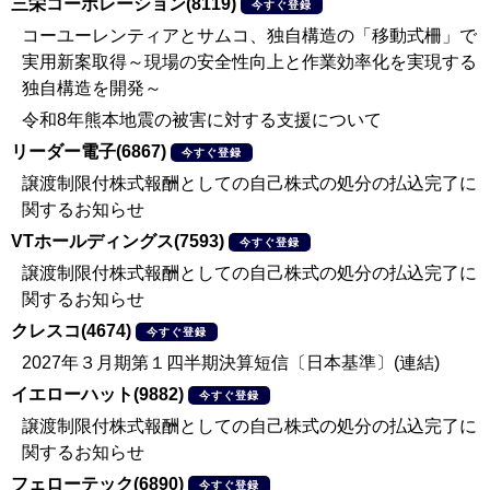
三栄コーポレーション(8119)
今すぐ登録
コーユーレンティアとサムコ、独自構造の「移動式柵」で
実用新案取得～現場の安全性向上と作業効率化を実現する
独自構造を開発～
令和8年熊本地震の被害に対する支援について
リーダー電子(6867)
今すぐ登録
譲渡制限付株式報酬としての自己株式の処分の払込完了に
関するお知らせ
VTホールディングス(7593)
今すぐ登録
譲渡制限付株式報酬としての自己株式の処分の払込完了に
関するお知らせ
クレスコ(4674)
今すぐ登録
2027年３月期第１四半期決算短信〔日本基準〕(連結)
イエローハット(9882)
今すぐ登録
譲渡制限付株式報酬としての自己株式の処分の払込完了に
関するお知らせ
フェローテック(6890)
今すぐ登録