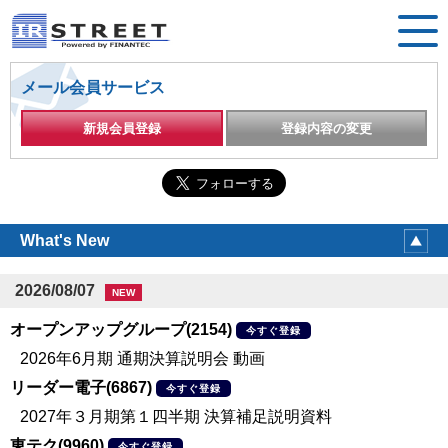
メール会員サービス
新規会員登録
登録内容の変更
What's New
2026/08/07
NEW
オープンアップグループ(2154)
今すぐ登録
2026年6月期 通期決算説明会 動画
リーダー電子(6867)
今すぐ登録
2027年３月期第１四半期 決算補足説明資料
東テク(9960)
今すぐ登録