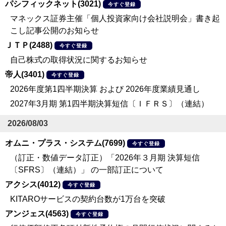
パシフィックネット(3021)
今すぐ登録
マネックス証券主催「個人投資家向け会社説明会」書き起
こし記事公開のお知らせ
ＪＴＰ(2488)
今すぐ登録
自己株式の取得状況に関するお知らせ
帝人(3401)
今すぐ登録
2026年度第1四半期決算 および 2026年度業績見通し
2027年3月期 第1四半期決算短信〔ＩＦＲＳ〕（連結）
2026/08/03
オムニ・プラス・システム(7699)
今すぐ登録
（訂正・数値データ訂正）「2026年３月期 決算短信
〔SFRS〕（連結）」 の一部訂正について
アクシス(4012)
今すぐ登録
KITAROサービスの契約台数が1万台を突破
アンジェス(4563)
今すぐ登録