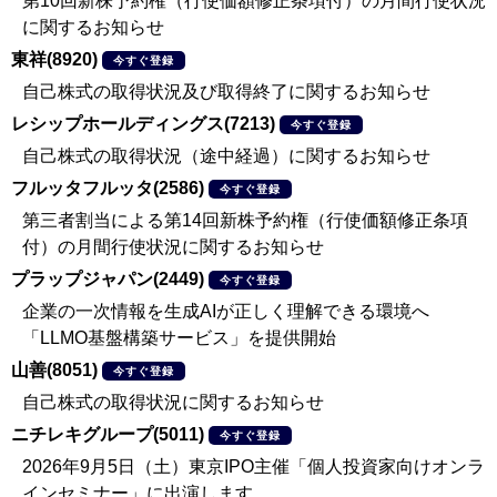
第10回新株予約権（行使価額修正条項付）の月間行使状況
に関するお知らせ
東祥(8920)
今すぐ登録
自己株式の取得状況及び取得終了に関するお知らせ
レシップホールディングス(7213)
今すぐ登録
自己株式の取得状況（途中経過）に関するお知らせ
フルッタフルッタ(2586)
今すぐ登録
第三者割当による第14回新株予約権（行使価額修正条項
付）の月間行使状況に関するお知らせ
プラップジャパン(2449)
今すぐ登録
企業の一次情報を生成AIが正しく理解できる環境へ
「LLMO基盤構築サービス」を提供開始
山善(8051)
今すぐ登録
自己株式の取得状況に関するお知らせ
ニチレキグループ(5011)
今すぐ登録
2026年9月5日（土）東京IPO主催「個人投資家向けオンラ
インセミナー」に出演します。